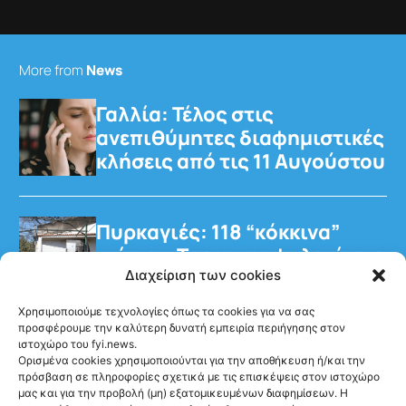
More from
News
Γαλλία: Τέλος στις
ανεπιθύμητες διαφημιστικές
κλήσεις από τις 11 Αυγούστου
Πυρκαγιές: 118 “κόκκινα”
κτίρια – Τρεις προφυλακίσεις
για τη φωτιά στη Βοιωτία
Διαχείριση των cookies
Χρησιμοποιούμε τεχνολογίες όπως τα cookies για να σας
προσφέρουμε την καλύτερη δυνατή εμπειρία περιήγησης στον
ιστοχώρο του fyi.news.
Ορισμένα cookies χρησιμοποιούνται για την αποθήκευση ή/και την
πρόσβαση σε πληροφορίες σχετικά με τις επισκέψεις στον ιστοχώρο
μας και για την προβολή (μη) εξατομικευμένων διαφημίσεων. Η