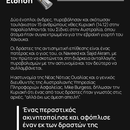
Είδηση
Δύο ένοπλοι άνδρες, πυροβόλησαν και σκότωσαν
τουλάχιστον 15 ανθρώπους χθες Κυριακή (14.12) στην
παραλία Μποντάι του Σίδνεϊ στην Αυστραλία, όπου
άτομα ήταν συγκεντρωμένα για την εβραϊκή γιορτή του
Χάνουκα.
Οι δράστες της αντισημιτική επίθεσης είναι ένας
πατέρας και ο γιος του, οι Naveed και Sajid Akram, με
τον πρώτο να σκοτώνεται στη διάρκεια ανταλλαγής
πυροβολισμών με την αστυνομία και τον δεύτερο να
συλλαμβάνεται.
Η αστυνομία της Νέας Νότιας Ουαλίας και ο γενικός
διευθυντής της Αυστραλιανής Υπηρεσίας
Πληροφοριών Ασφαλείας, Mike Burgess, δήλωσαν την
Κυριακή ότι ένας από τους δράστες ήταν γνωστός στις
αρχές, “αλλά όχι ως άμεση απειλή”.
Ένας περαστικός
ακινητοποίησε και αφόπλισε
έναν εκ των δραστών της