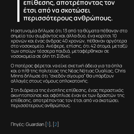
επίθεσης, αποτρέποντας τον
έτσι από να σκοτώσει
περισσότερους ανθρώπους.
Η αστυνομία δήλωσε ότι 13 από τα θύματα πέθαναν στο
σημείο του συμβάντος και άλλα δύο, ένα κορίτσι 10
χρονών και ένας άνδρας 40 χρονών, πέθαναν αργότερα
στο νοσοκομείο. Ανέφερε, επίσης, ότι 42 άτομα, μεταξύ
των οποίων τέσσερα παιδιά, μεταφέρθηκαν σε
νοσοκομεία σε όλη τη Σίδνεϊ.
Ο πατέρας φέρεται να είχε σχετική άδεια για τα όπλα
και ο π/θ της πολιτείας της Νέας Νότιας Ουαλίας, Chris
Minns δήλωσε ότι “σχεδόν σίγουρα” θα υπάρξουν
αλλαγές στους νόμους οπλοκατοχής.
Στη διάρκεια της ένοπλης επίθεσης, ένας περαστικός
ακινητοποίησε και αφόπλισε έναν εκ των δραστών της
επίθεσης, αποτρέποντας τον έτσι από να σκοτώσει
περισσότερους ανθρώπους.
Πηγές: Guardian [
1
], [
2
]