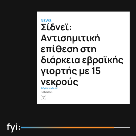
NEWS
Σίδνεϊ:
Αντισημιτική
επίθεση στη
διάρκεια εβραϊκής
γιορτής με 15
νεκρούς
@fyinews team
15/12/2025
fyi: