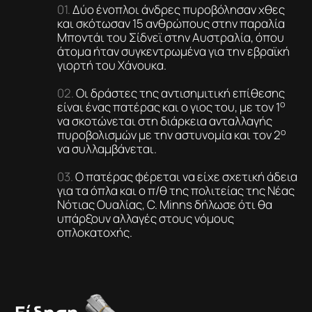
Δύο ένοπλοι άνδρες πυροβόλησαν χθες
και σκότωσαν 15 ανθρώπους στην παραλία
Μποντάι του Σίδνεϊ στην Αυστραλία, όπου
άτομα ήταν συγκεντρωμένα για την εβραϊκή
γιορτή του Χάνουκα.
Οι δράστες της αντισημιτική επίθεσης
ο
είναι ένας πατέρας και ο γιος του, με τον 1
να σκοτώνεται στη διάρκεια ανταλλαγής
ο
πυροβολισμών με την αστυνομία και τον 2
να συλλαμβάνεται.
Ο πατέρας φέρεται να είχε σχετική άδεια
για τα όπλα και ο π/θ της πολιτείας της Νέας
Νότιας Ουαλίας, C. Minns δήλωσε ότι θα
υπάρξουν αλλαγές στους νόμους
οπλοκατοχής.