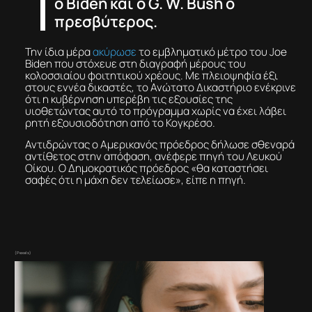
o Biden και ο G. W. Bush ο
πρεσβύτερος.
Την ίδια μέρα
ακύρωσε
το εμβληματικό μέτρο του Joe
Biden που στόχευε στη διαγραφή μέρους του
κολοσσιαίου φοιτητικού χρέους. Με πλειοψηφία έξι
στους εννέα δικαστές, το Ανώτατο Δικαστήριο ενέκρινε
ότι η κυβέρνηση υπερέβη τις εξουσίες της
υιοθετώντας αυτό το πρόγραμμα χωρίς να έχει λάβει
ρητή εξουσιοδότηση από το Κογκρέσο.
Αντιδρώντας ο Αμερικανός πρόεδρος δήλωσε σθεναρά
αντίθετος στην απόφαση, ανέφερε πηγή του Λευκού
Οίκου. Ο Δημοκρατικός πρόεδρος «θα καταστήσει
σαφές ότι η μάχη δεν τελείωσε», είπε η πηγή.
(Pexels)