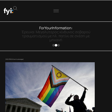
ForYourInformation:
ΟΟΣΑ: Στην Ελλάδα η μεγαλύτερη πτώση
πραγματικού εισοδήματος
(REUTERS/Kevin Lamarque)