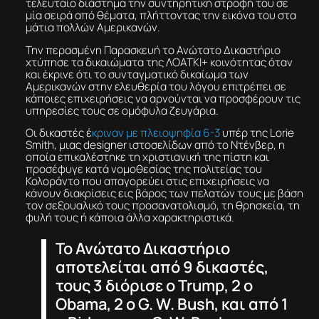
τελευταίο διάστημα την συντηρητική στροφή του σε
μία σειρά από θέματα, πλήττοντας την εικόνα του στα
μάτια πολλών Αμερικανών.
Την περασμένη Παρασκευή το Ανώτατο Δικαστήριο
χτύπησε τα δικαιώματα της ΛΟΑΤΚΙ+ κοινότητας όταν
και έκρινε ότι το συνταγματικό δικαίωμα των
Αμερικανών στην ελευθερία του λόγου επιτρέπει σε
κάποιες επιχειρήσεις να αρνούνται να προσφέρουν τις
υπηρεσίες τους σε ομόφυλα ζευγάρια.
Οι δικαστές έ
κριναν με πλειοψηφία 6-3
υπέρ της Lorie
Smith, μιας designer ιστοσελίδων από το Ντένβερ, η
οποία επικαλέστηκε τη χριστιανική της πίστη και
προσέφυγε κατά νομοθεσίας της πολιτείας του
Κολοράντο που απαγορεύει στις επιχειρήσεις να
κάνουν διακρίσεις εις βάρος των πελατών τους με βάση
τον σεξουαλικό τους προσανατολισμό, τη θρησκεία, τη
φυλή τους ή κάποια άλλα χαρακτηριστικά.
Το Ανώτατο Δικαστήριο
αποτελείται από 9 δικαστές,
τους 3 διόρισε ο Trump, 2 ο
Obama, 2 ο G. W. Bush, και από 1