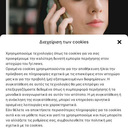
Διαχείριση των cookies
Χρησιμοποιούμε τεχνολογίες όπως τα cookies για να σας
NEWS
Γαλλία: Τέλος στις
προσφέρουμε την καλύτερη δυνατή εμπειρία περιήγησης στον
ιστοχώρο του fyi.news.
ανεπιθύμητες
Ορισμένα cookies χρησιμοποιούνται για την αποθήκευση ή/και την
πρόσβαση σε πληροφορίες σχετικά με τις επισκέψεις στον ιστοχώρο
διαφημιστικές
μας και για την προβολή (μη) εξατομικευμένων διαφημίσεων. Η
συγκατάθεση σε αυτές τις τεχνολογίες θα μας επιτρέψει να
κλήσεις από τις 11
επεξεργαζόμαστε δεδομένα όπως η συμπεριφορά περιήγησης ή τα
μοναδικά αναγνωριστικά σε αυτόν τον ιστότοπο. Η μη συγκατάθεση ή
Αυγούστου
η ανάκληση της συγκατάθεσης, μπορεί να επηρεάσει αρνητικά
ορισμένες λειτουργίες και χαρακτηριστικά.
@fyinews team
Εάν θέλετε να αποκτήσετε περισσότερες πληροφορίες για τα cookies
07/08/2026
αυτά και να μάθετε πώς και γιατί τα χρησιμοποιούμε και πώς μπορείτε
να αλλάξετε τις ρυθμίσεις σας, συμβουλευθείτε την πολιτική μας
σχετικά με τα cookies.