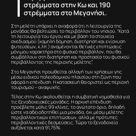
στρέμματα στην Κω και 190
στρέμματα στο Μεγανήσι.
Στη μελέτη υπάρχει η αναφορά ότι η λειτουργία της
μονάδας θα βελτιώσει το περιβάλλον του νησιού. “Κατά
τη λειτουργία του έργου και με βάση τα στοιχεία
σχεδιασμού (χαμηλή δόμηση, διατήρηση και ενίσχυση
φυτεύσεων, κ.λπ.) αναμένονται θετικές επιπτώσεις
μόνιμου χαρακτήρα στο φυσικό περιβάλλον, που θα
συμβάλλουν στη διατήρηση και προστασία του φυσικού
περιβάλλοντος της περιοχής μελέτης”.
Στο Μεγανήσι προωθείται αλλαγή των χρήσεων γης
μέσω ειδικού πολεοδομικού πλαισίου στη ζώνη που
αφορά η επένδυση. Η κατασκευή θα οριστεί ως περιοχή
τουρισμού – αναψυχής.
Τέλος στην Κω ακολουθείται η συμβατική νομοθεσία για
τις ξενοδοχειακές μονάδες. Η αρχική επένδυση
προέβλεπε μόλις 99 κλίνες, το ανώτατο όριο, δηλαδή,
ώστε να αδειοδοτηθεί μια μονάδα, όχι μέσω μελέτης
περιβαλλοντικών επιπτώσεων, αλλά με πρότυπες
περιβαλλοντικές δεσμεύσεις. Τώρα το ξενοδοχείο
αυξάνεται κατά 91,75%.