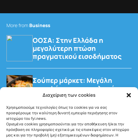
More from
Business
ΟΟΣΑ: Στην Ελλάδα η
μεγαλύτερη πτώση
πραγματικού εισοδήματος
Σούπερ μάρκετ: Μεγάλη
στροφή των καταναλωτών
στα έτοιμα γεύματα
Διαχείριση των cookies
Χρησιμοποιούμε τεχνολογίες όπως τα cookies για να σας
προσφέρουμε την καλύτερη δυνατή εμπειρία περιήγησης στον
ιστοχώρο του fyi.news.
Ορισμένα cookies χρησιμοποιούνται για την αποθήκευση ή/και την
πρόσβαση σε πληροφορίες σχετικά με τις επισκέψεις στον ιστοχώρο
μας και για την προβολή (μη) εξατομικευμένων διαφημίσεων. Η