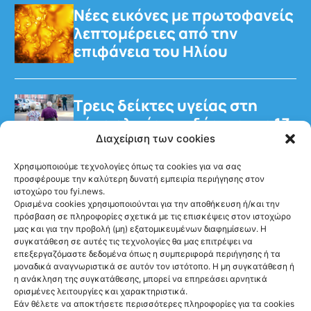
Νέες εικόνες με πρωτοφανείς
λεπτομέρειες από την
επιφάνεια του Ηλίου
Τρεις δείκτες υγείας στη
μέση ηλικία συνδέονται με 13
επιπλέον χρόνια χωρίς άνοια
Διαχείριση των cookies
Χρησιμοποιούμε τεχνολογίες όπως τα cookies για να σας
προσφέρουμε την καλύτερη δυνατή εμπειρία περιήγησης στον
ιστοχώρο του fyi.news.
Ορισμένα cookies χρησιμοποιούνται για την αποθήκευση ή/και την
πρόσβαση σε πληροφορίες σχετικά με τις επισκέψεις στον ιστοχώρο
μας και για την προβολή (μη) εξατομικευμένων διαφημίσεων. Η
Ακολούθησέ μας
συγκατάθεση σε αυτές τις τεχνολογίες θα μας επιτρέψει να
επεξεργαζόμαστε δεδομένα όπως η συμπεριφορά περιήγησης ή τα
μοναδικά αναγνωριστικά σε αυτόν τον ιστότοπο. Η μη συγκατάθεση ή
η ανάκληση της συγκατάθεσης, μπορεί να επηρεάσει αρνητικά
ορισμένες λειτουργίες και χαρακτηριστικά.
Εάν θέλετε να αποκτήσετε περισσότερες πληροφορίες για τα cookies