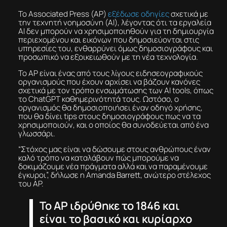
Το Associated Press (ΑΡ)
εξέδωσε οδηγίες
σχετικά με
την τεχνητή νοημοσύνη (ΑΙ), λέγοντας ότι τα εργαλεία
ΑΙ δεν μπορούν να χρησιμοποιηθούν για τη δημιουργία
περιεχομένου και εικόνων που δημοσιεύονται στις
υπηρεσίες του, ενθαρρύνει όμως δημοσιογράφους και
προσωπικό να εξοικειωθούν με τη νέα τεχνολογία.
Το AP είναι ένας από τους λίγους ειδησεογραφικούς
οργανισμούς που έχουν αρχίσει να βάζουν κανόνες
σχετικά με τον τρόπο ενσωμάτωσης των ΑΙ tools, όπως
το ChatGPT καθημερινότητά τους. Ωστόσο, ο
οργανισμός θα δημοσιοποιήσει έναν οδηγό χρήσης,
που θα δίνει tips στους δημοσιογράφους πως να τα
χρησιμοποιούν, και ο οποίος θα συνοδεύεται από ένα
γλωσσάρι.
“Στόχος μας είναι να δώσουμε στους ανθρώπους έναν
καλό τρόπο να καταλάβουν πώς μπορούμε να
δοκιμάζουμε νέα πράγματα αλλά και να παραμένουμε
έγκυροι”, δήλωσε η Amanda Barrett, ανώτερο στέλεχος
του AP.
Το AP ιδρύθηκε το 1846 και
είναι το βασικό και κυρίαρχο