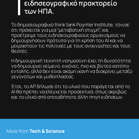
ειδησεογραφικό πρακτορείο
των ΗΠΑ.
Το δημοσιογραφικό think tank Poynter Institute, τόνισε
ότι πρόκειται για μια “μεταβατική στιγμή”, και
προέτρεψε τους ειδησεογραφικούς οργανισμούς να
δημιουργήσουν πρότυπα για τη χρήση του ΑΙ και να
μοιραστούν τις πολιτικές με τους αναγνώστες και τους
θεατές.
Η δημιουργική τεχνητή νοημοσύνη έχει τη δυνατότητα
να δημιουργεί κείμενο, εικόνες, ήχο και βίντεο κατόπιν
εντολής, αλλά δεν είναι ακόμη ικανή να διακρίνει μεταξύ
γεγονότων και μυθοπλασίας.
Έτσι, το AP δήλωσε ότι το υλικό που παράγεται από το
ΑΙ θα πρέπει να ελέγχεται προσεκτικά, όπως ακριβώς
και το υλικό από οποιαδήποτε άλλη πηγή ειδήσεων.
More from
Tech & Science