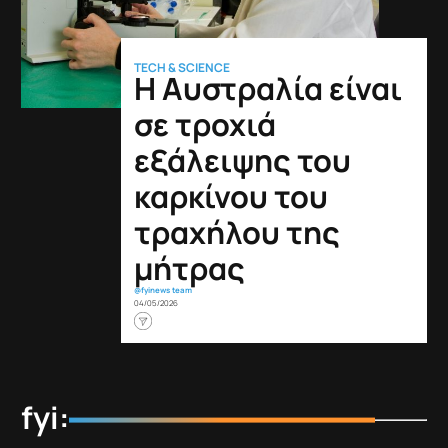
TECH & SCIENCE
Η Αυστραλία είναι
σε τροχιά
εξάλειψης του
καρκίνου του
τραχήλου της
μήτρας
@fyinews team
04/05/2026
fyi: