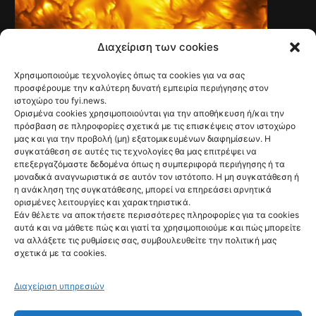
Διαχείριση των cookies
Χρησιμοποιούμε τεχνολογίες όπως τα cookies για να σας
TECH & SCIENCE
Νέες εικόνες με
προσφέρουμε την καλύτερη δυνατή εμπειρία περιήγησης στον
ιστοχώρο του fyi.news.
πρωτοφανείς
Ορισμένα cookies χρησιμοποιούνται για την αποθήκευση ή/και την
πρόσβαση σε πληροφορίες σχετικά με τις επισκέψεις στον ιστοχώρο
λεπτομέρειες από
μας και για την προβολή (μη) εξατομικευμένων διαφημίσεων. Η
συγκατάθεση σε αυτές τις τεχνολογίες θα μας επιτρέψει να
την επιφάνεια του
επεξεργαζόμαστε δεδομένα όπως η συμπεριφορά περιήγησης ή τα
μοναδικά αναγνωριστικά σε αυτόν τον ιστότοπο. Η μη συγκατάθεση ή
Ηλίου
η ανάκληση της συγκατάθεσης, μπορεί να επηρεάσει αρνητικά
ορισμένες λειτουργίες και χαρακτηριστικά.
@fyinews team
Εάν θέλετε να αποκτήσετε περισσότερες πληροφορίες για τα cookies
06/08/2026
αυτά και να μάθετε πώς και γιατί τα χρησιμοποιούμε και πώς μπορείτε
να αλλάξετε τις ρυθμίσεις σας, συμβουλευθείτε την πολιτική μας
σχετικά με τα cookies.
Διαχείριση υπηρεσιών