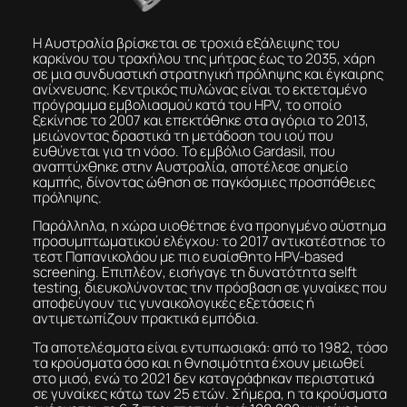
Η Αυστραλία βρίσκεται σε τροχιά εξάλειψης του
καρκίνου του τραχήλου της μήτρας έως το 2035, χάρη
σε μια συνδυαστική στρατηγική πρόληψης και έγκαιρης
ανίχνευσης. Κεντρικός πυλώνας είναι το εκτεταμένο
πρόγραμμα εμβολιασμού κατά του HPV, το οποίο
ξεκίνησε το 2007 και επεκτάθηκε στα αγόρια το 2013,
μειώνοντας δραστικά τη μετάδοση του ιού που
ευθύνεται για τη νόσο. Το εμβόλιο Gardasil, που
αναπτύχθηκε στην Αυστραλία, αποτέλεσε σημείο
καμπής, δίνοντας ώθηση σε παγκόσμιες προσπάθειες
πρόληψης.
Παράλληλα, η χώρα υιοθέτησε ένα προηγμένο σύστημα
προσυμπτωματικού ελέγχου: το 2017 αντικατέστησε το
τεστ Παπανικολάου με πιο ευαίσθητο HPV-based
screening. Επιπλέον, εισήγαγε τη δυνατότητα selft
testing, διευκολύνοντας την πρόσβαση σε γυναίκες που
αποφεύγουν τις γυναικολογικές εξετάσεις ή
αντιμετωπίζουν πρακτικά εμπόδια.
Τα αποτελέσματα είναι εντυπωσιακά: από το 1982, τόσο
τα κρούσματα όσο και η θνησιμότητα έχουν μειωθεί
στο μισό, ενώ το 2021 δεν καταγράφηκαν περιστατικά
σε γυναίκες κάτω των 25 ετών. Σήμερα, η τα κρούσματα