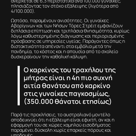
ανέρχεται σε 6,3 περιστατικά ανά 100.000 γυναίκες,
πλησιάζοντας τον στόχο εξάλειψης (λιγότερα από
4/100.000).
Ωστόσο, παραμένουν ανισότητες. Οι γυναίκες
Αβορίγινων και των Νήσων Τόρες Στρέιτ εμφανίζουν
διπλάσια επίπτωση και τριπλάσια θνησιμότητα, κυρίως
λόγω καθυστερημένης διάγνωσης και περιορισμένης
πρόσβασης σε υπηρεσίες υγείας. Παράγοντες όπως η
διστακτικότητα απέναντι στα εμβόλια μετά την
πανδημία, το κόστος και η απουσία από το σχολείο
δυσχεραίνουν την καθολική κάλυψη.
Ο καρκίνος του τραχήλου της
μήτρας είναι η 4η πιο συχνή
αιτία θανάτου από καρκίνο
στις γυναίκες παγκοσμίως,
(350.000 θάνατοι ετησίως)
Παρά τις προκλήσεις, το αυστραλιανό μοντέλο
αποδεικνύει ότι η εξάλειψη είναι εφικτή, αν και η
εφαρμογή του σε χώρες χαμηλού εισοδήματος
παραμένει δύσκολη χωρίς επαρκείς πόρους και
υποδομές.