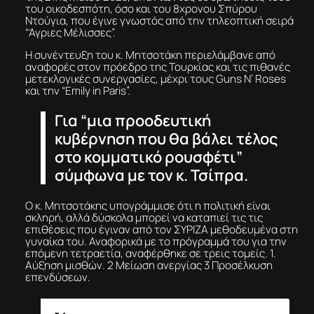
Ντούγια, που έγινε γνωστός από την τηλεοπτική σειρά
“Άγριες Μέλισσες”.
Η συνέντευξη του κ. Μητσοτάκη περιελάμβανε από
αναφορές στον πρόεδρο της Τουρκίας και τις πιθανές
μετεκλογικές συνεργασίες, μέχρι τους Guns N’ Roses
και την “Emily in Paris”.
Για “μια προοδευτική
κυβέρνηση που θα βάλει τέλος
στο κομματικό ρουσφέτι”
σύμφωνα με τον κ. Τσίπρα.
Ο κ. Μητσοτάκης υπογράμμισε ότι η πολιτική είναι
σκληρή, αλλά δύσκολα μπορεί να καταπιεί τις τις
επιθέσεις που έγιναν από τον ΣΥΡΙΖΑ μεθοδευμένα στη
γυναίκα του. Αναφορικά με το πρόγραμμά του για την
επόμενη τετραετία, αναφέρθηκε σε τρεις τομείς. 1.
Αύξηση μισθών. 2 Μείωση ανεργίας 3 Προσέλκυση
επενδύσεων.