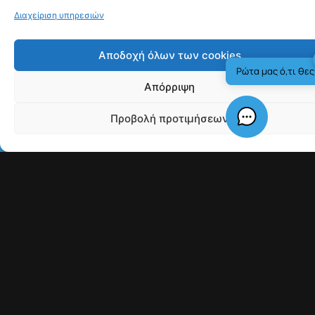
πρόσωπα που κινούνταν τότε στο περιβάλλον τόσο του
ράπερ όσο και του Davis.
Πηγή:
Associated Press
More from
News
Αρχίζει η πρώτη δίκη για τη
δολοφονία του Tupac, 30
χρόνια μετά
Γαλλία: Τέλος στις
ανεπιθύμητες διαφημιστικές
κλήσεις από τις 11 Αυγούστου