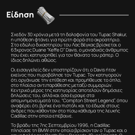
Είδηση
Σχεδόν 30 χρόνια μετά τη δολοφονία του Tupac Shakur,
η υπόθεση φτάνει για πρώτη φορά στο ακροατήριο.
Στο εδώλιο δικαστηρίου του Λας Βέγκας βρίσκεται ο
63χρονος Duane “Keffe D” Davis, ο μοναδικός άνθρωπος
που έχει κατηγορηθεί για τον θάνατο του ράπερ. Ο
ίδιος δηλώνει αθώος.
Οι εισαγγελείς δεν υποστηρίζουν ότι ο Davis ήταν
εκείνος που πυροβόλησε τον Tupac. Τον κατηγορούν
ότι οργάνωσε την επίθεση και προμήθευσε το όπλο,
στο πλαίσιο αντιπαράθεσης μεταξύ συμμοριών.
Κεντρικό μέρος της κατηγορίας αποτελούν δημόσιες
δηλώσεις του, αλλά και όσα έγραψε στα
απομνημονεύματά του, “Compton Street Legend”, όπου
αναφέρει ότι βρήκε ένα πιστόλι και το έδωσε στους
άνδρες που κάθονταν στο πίσω κάθισμα της λευκής
Cadillac στην οποία επέβαινε.
Το βράδυ της 7ης Σεπτεμβρίου 1996, η Cadillac
πλησίασε τη BMW στην οποία βρίσκονταν ο Tupac και ο
επικεφαλής της Death Row Records, “Suge” Knight. Ο
ράπερ δέχθηκε πολλαπλούς πυροβολισμούς και πέθανε