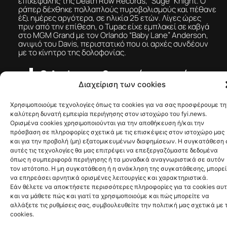
έξι ημέρες αργότερα, σε ηλικία 25 ετών. Λίγες ώρες
πριν από την επίθεση, ο Tupac είχε εμπλακεί σε καβγά
στο MGM Grand με τον Orlando “Baby Lane” Anderson,
ανιψιό του Davis, περιστατικό που οι αρχές συνδέουν
με το κίνητρο της δολοφονίας.
Ο Anderson θεωρούνταν επί
χρόνια βασικός ύποπτος, αλλά
δεν κατηγορήθηκε ποτέ και
σκοτώθηκε το 1998.
Η δίκη δεν αναμένεται να δώσει οριστική απάντηση στο
ποιος τράβηξε τη σκανδάλη. Ο Anderson θεωρούνταν
επί χρόνια βασικός ύποπτος, αλλά δεν κατηγορήθηκε
ποτέ και σκοτώθηκε το 1998. Παράλληλα, μαρτυρία
ενώπιον σώματος ενόρκων έχει κατονομάσει ως
σκοπευτή τον Deandrae “Freaky” Smith, επίσης επιβάτη
της Cadillac. Και οι τρεις άνδρες που βρίσκονταν στο
όχημα μαζί με τον Davis έχουν πλέον πεθάνει.
Στη διάρκεια της δίκης, οι εισαγγελείς αναμένεται να
καλέσουν 35 έως 45 μάρτυρες, από ανθρώπους που
είδαν τον Tupac λίγο πριν από την επίθεση έως