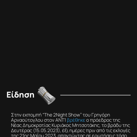
Αρναούτογλου αναφέρθηκε από τις εκλογές
και τον Ερντογάν μέχρι τους Guns N’ Roses
και την “Emily in Paris”.
Ο Α. Τσίπρας μιλώντας στον Σ.
Θεοδωράκη και στην εκπομπή
“Πρωταγωνιστές” αναφέρθηκε και στη
συνεργασία του με τον Π. Καμμένο λέγοντας
ότι ήταν “ένα αναγκαίο κακό”.
Είδηση
Στην εκπομπή “The 2Night Show” του Γρηγόρη
Αρναούτογλου στον ΑΝΤ1
βρέθηκε
ο πρόεδρος της
Νέας Δημοκρατίας Κυριάκος Μητσοτάκης, το βράδυ της
Δευτέρας (15.05.2023), έξι ημέρες πριν από τις εκλογές
της 21ης Μαΐου 2023, απαντώντας σε ερωτήσεις τόσο
του οικοδεσπότη, όσο και του 8χρονου Σπύρου