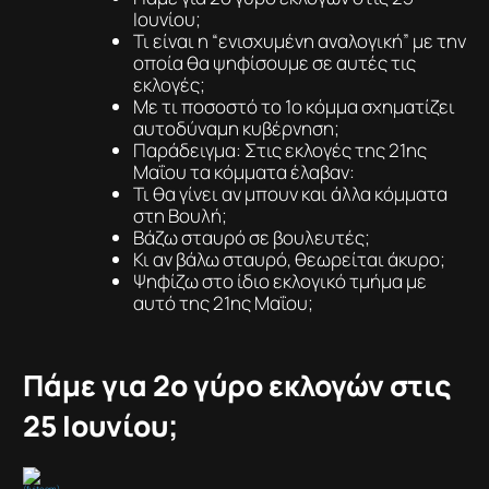
Ιουνίου;
Τι είναι η “ενισχυμένη αναλογική” με την
οποία θα ψηφίσουμε σε αυτές τις
εκλογές;
Με τι ποσοστό το 1ο κόμμα σχηματίζει
αυτοδύναμη κυβέρνηση;
Παράδειγμα: Στις εκλογές της 21ης
Μαΐου τα κόμματα έλαβαν:
Τι θα γίνει αν μπουν και άλλα κόμματα
στη Βουλή;
Βάζω σταυρό σε βουλευτές;
Κι αν βάλω σταυρό, θεωρείται άκυρο;
Ψηφίζω στο ίδιο εκλογικό τμήμα με
αυτό της 21ης Μαΐου;
Πάμε για 2ο γύρο εκλογών στις
25 Ιουνίου;
(fyiteam)