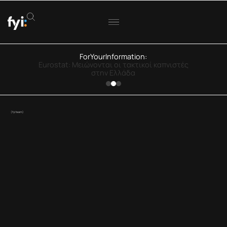
ForYourInformation:
Eurostat: Μειώνονται οι τακτικοί καπνιστές
στην Ελλάδα
(fyiteam)