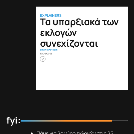
EXPLAINERS
Τα υπαρξιακά των
εκλογών
συνεχίζονται
@fyinews team
17/06/2023
fyi:
Πάμε για 2ο γύρο εκλογών στις 25