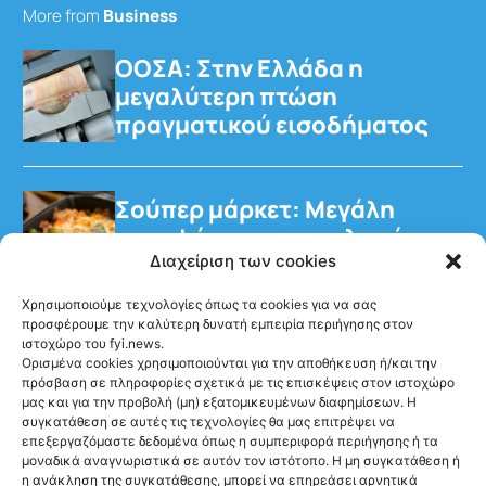
More from
Business
ΟΟΣΑ: Στην Ελλάδα η
μεγαλύτερη πτώση
πραγματικού εισοδήματος
Σούπερ μάρκετ: Μεγάλη
στροφή των καταναλωτών
στα έτοιμα γεύματα
Διαχείριση των cookies
Χρησιμοποιούμε τεχνολογίες όπως τα cookies για να σας
προσφέρουμε την καλύτερη δυνατή εμπειρία περιήγησης στον
ιστοχώρο του fyi.news.
Ορισμένα cookies χρησιμοποιούνται για την αποθήκευση ή/και την
πρόσβαση σε πληροφορίες σχετικά με τις επισκέψεις στον ιστοχώρο
μας και για την προβολή (μη) εξατομικευμένων διαφημίσεων. Η
Ακολούθησέ μας
συγκατάθεση σε αυτές τις τεχνολογίες θα μας επιτρέψει να
επεξεργαζόμαστε δεδομένα όπως η συμπεριφορά περιήγησης ή τα
μοναδικά αναγνωριστικά σε αυτόν τον ιστότοπο. Η μη συγκατάθεση ή
η ανάκληση της συγκατάθεσης, μπορεί να επηρεάσει αρνητικά