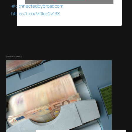
#connectedbybroadcom
https://t.co/M0Ioc2v13X
(PEXELS/PIXABAY)