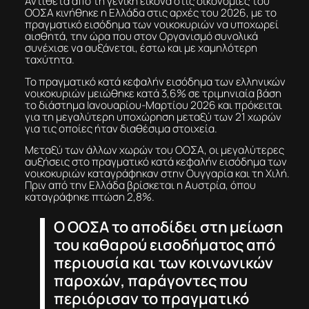
Αντίθετα από τη γενική εικόνα στις οικονομίες του
ΟΟΣΑ κινήθηκε η Ελλάδα στις αρχές του 2026, με το
πραγματικό εισόδημα των νοικοκυριών να υποχωρεί
αισθητά, την ώρα που στον Οργανισμό συνολικά
συνέχισε να αυξάνεται, έστω και με χαμηλότερη
ταχύτητα.
Το πραγματικό κατά κεφαλήν εισόδημα των ελληνικών
νοικοκυριών μειώθηκε κατά 3,6% σε τριμηνιαία βάση
το διάστημα Ιανουαρίου-Μαρτίου 2026 και πρόκειται
για τη μεγαλύτερη υποχώρηση μεταξύ των 21 χωρών
για τις οποίες ήταν διαθέσιμα στοιχεία.
Μεταξύ των άλλων χωρών του ΟΟΣΑ, οι μεγαλύτερες
αυξήσεις στο πραγματικό κατά κεφαλήν εισόδημα των
νοικοκυριών καταγράφηκαν στην Ουγγαρία και τη Χιλή.
Πριν από την Ελλάδα βρίσκεται η Αυστρία, όπου
καταγράφηκε πτώση 2,8%.
Ο ΟΟΣΑ το αποδίδει στη μείωση
του καθαρού εισοδήματος από
περιουσία και των κοινωνικών
παροχών, παράγοντες που
περιόρισαν το πραγματικό