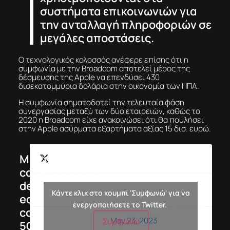
συστήματα επικοινωνιών για
την ανταλλαγή πληροφοριών σε
μεγάλες αποστάσεις.
Ο τεχνολογικός κολοσσός ανέφερε επίσης ότι η
συμφωνία με την Broadcom αποτελεί μέρος της
δέσμευσης της Apple να επενδύσει 430
δισεκατομμύρια δολάρια στην οικονομία των ΗΠΑ.
Η συμφωνία σηματοδοτεί την τελευταία φάση
συνεργασίας μεταξύ των δύο εταιρειών, καθώς το
2020 η Broadcom είχε ανακοινώσει ότι θα πουλήσει
στην Apple ασύρματα εξαρτήματα αξίας 15 δισ. ευρώ.
Multi-year
collaboration to
develop cutting-
— Charlie Kawwas
Κάντε κλικ στο κουμπί 'Συμφωνώ' για να
edge wireless
(@CharlieKawwas)
ενεργοποιήσετε το Twitter.
connectivity and
May 23, 2023
Συμφωνώ
5G components