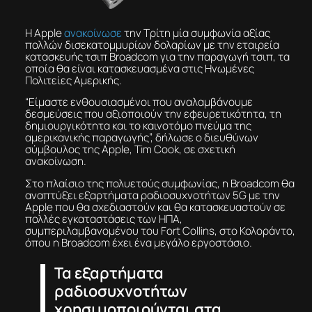
Η Apple
ανακοίνωσε
την Τρίτη μία συμφωνία αξίας
πολλών δισεκατομμυρίων δολαρίων με την εταιρεία
κατασκευής τσιπ Broadcom για την παραγωγή τσιπ, τα
οποία θα είναι κατασκευασμένα στις Ηνωμένες
Πολιτείες Αμερικής.
“Είμαστε ενθουσιασμένοι που αναλαμβάνουμε
δεσμεύσεις που αξιοποιούν την εφευρετικότητα, τη
δημιουργικότητα και το καινοτόμο πνεύμα της
αμερικανικής παραγωγής”, δήλωσε ο διευθύνων
σύμβουλος της Apple, Tim Cook, σε σχετική
ανακοίνωση.
Στο πλαίσιο της πολυετούς συμφωνίας, η Broadcom θα
αναπτύξει εξαρτήματα ραδιοσυχνοτήτων 5G με την
Apple που θα σχεδιαστούν και θα κατασκευαστούν σε
πολλές εγκαταστάσεις των ΗΠΑ,
συμπεριλαμβανομένου του Fort Collins, στο Κολοράντο,
όπου η Broadcom έχει ένα μεγάλο εργοστάσιο.
Τα εξαρτήματα
ραδιοσυχνοτήτων
χρησιμοποιούνται στα