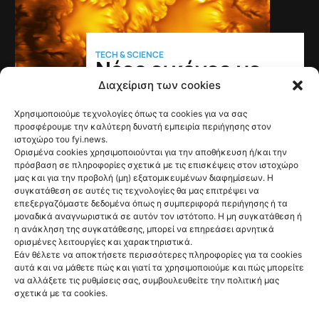
TECH & SCIENCE
Νέες εικόνες με
Διαχείριση των cookies
πρωτοφανείς
λεπτομέρειες από
Χρησιμοποιούμε τεχνολογίες όπως τα cookies για να σας
προσφέρουμε την καλύτερη δυνατή εμπειρία περιήγησης στον
την επιφάνεια του
ιστοχώρο του fyi.news.
Ορισμένα cookies χρησιμοποιούνται για την αποθήκευση ή/και την
Ηλίου
πρόσβαση σε πληροφορίες σχετικά με τις επισκέψεις στον ιστοχώρο
μας και για την προβολή (μη) εξατομικευμένων διαφημίσεων. Η
@fyinews team
συγκατάθεση σε αυτές τις τεχνολογίες θα μας επιτρέψει να
06/08/2026
επεξεργαζόμαστε δεδομένα όπως η συμπεριφορά περιήγησης ή τα
μοναδικά αναγνωριστικά σε αυτόν τον ιστότοπο. Η μη συγκατάθεση ή
η ανάκληση της συγκατάθεσης, μπορεί να επηρεάσει αρνητικά
ορισμένες λειτουργίες και χαρακτηριστικά.
Εάν θέλετε να αποκτήσετε περισσότερες πληροφορίες για τα cookies
αυτά και να μάθετε πώς και γιατί τα χρησιμοποιούμε και πώς μπορείτε
να αλλάξετε τις ρυθμίσεις σας, συμβουλευθείτε την πολιτική μας
σχετικά με τα cookies.
fyi: