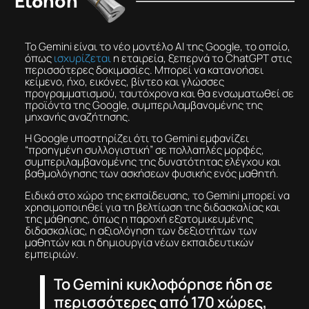
Είδηση
Το Gemini είναι το νέο μοντέλο AI της Google, το οποίο,
όπως
ισχυρίζεται
η εταιρεία, ξεπερνά το ChatGPT στις
περισσότερες δοκιμασίες. Μπορεί να κατανοήσει
κείμενο, ήχο, εικόνες, βίντεο και γλώσσες
προγραμματισμού, ταυτόχρονα και θα ενσωματωθεί σε
προϊόντα της Google, συμπεριλαμβανομένης της
μηχανής αναζήτησης.
H Google υποστηρίζει ότι το Gemini εμφανίζει
“προηγμένη συλλογιστική” σε πολλαπλές μορφές,
συμπεριλαμβανομένης της δυνατότητας ελέγχου και
βαθμολόγησης των ασκήσεων φυσικής ενός μαθητή.
Ειδικά στο χώρο της εκπαίδευσης, το Gemini μπορεί να
χρησιμοποιηθεί για τη βελτίωση της διδασκαλίας και
της μάθησης, όπως η παροχή εξατομικευμένης
διδασκαλίας, η αξιολόγηση των δεξιοτήτων των
μαθητών και η δημιουργία νέων εκπαιδευτικών
εμπειριών.
To Gemini κυκλοφόρησε ήδη σε
περισσότερες από 170 χώρες,