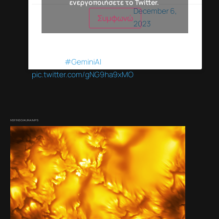
ενεργοποιήσετε το Twitter.
that’s inspired by
December 6,
Συμφωνώ
the way people
2023
understand and
interact with the
world.
#GeminiAI
pic.twitter.com/gNG9ha9xMO
NSF/NSO/AURA/MPS