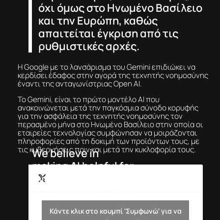
όχι όμως στο Ηνωμένο Βασίλειο
και την Ευρώπη, καθώς
απαιτείται έγκριση από τις
ρυθμιστικές αρχές.
Η Google με το λανσάρισμα του Gemini επιδιώκει να
κερδίσει έδαφος στην αγορά της τεχνητής νοημοσύνης
έναντι της ανταγωνίστριας Open AI.
To Gemini, είναι το πρώτο μοντέλο AI που
ανακοινώνεται μετά την παγκόσμια σύνοδο κορυφής
για την ασφάλεια της τεχνητής νοημοσύνης τον
περασμένο μήνα στο Ηνωμένο Βασίλειο στην οποία οι
εταιρείες τεχνολογίας συμφώνησαν να μοιράζονται
πληροφορίες από τη δοκιμή των προϊόντων τους, με
τις κυβερνήσεις πριν και μετά την κυκλοφορία τους.
We believe in
making AI helpful for
everyone. That’s
why we’re launching
Gemini, our most
— Google
Κάντε κλικ στο κουμπί 'Συμφωνώ' για να
capable model
(@Google)