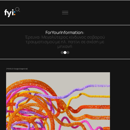
ForYourInformation:
ΟΟΣΑ: Στην Ελλάδα η μεγαλύτερη πτώση
πραγματικού εισοδήματος
(PEXELS/ Google Deepmind)