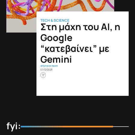
TECH & SCIENCE
Στη μάχη του AI, η
Google
“κατεβαίνει” με
Gemini
@fyinews team
07/12/2023
fyi: