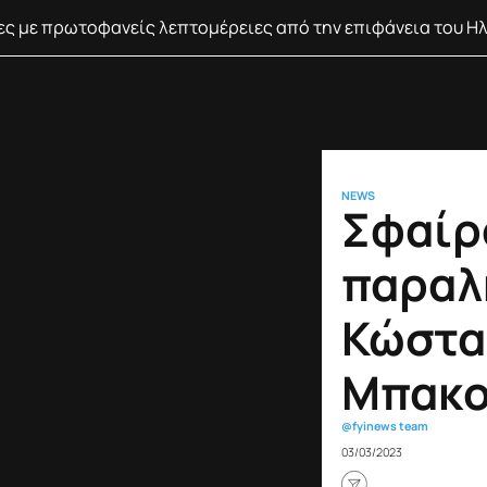
νες με πρωτοφανείς λεπτομέρειες από την επιφάνεια του Η
NEWS
Σφαίρ
παραλ
Κώστα
Μπακο
@fyinews team
03/03/2023