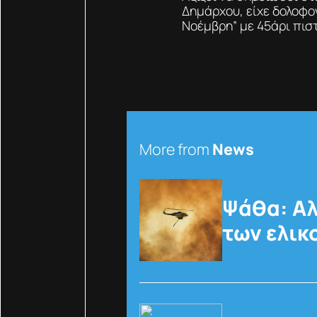
Δημάρχου, είχε δολοφο
Νοέμβρη” με 45άρι πιστ
More from
News
Ψάθα: Αλ
των ελι