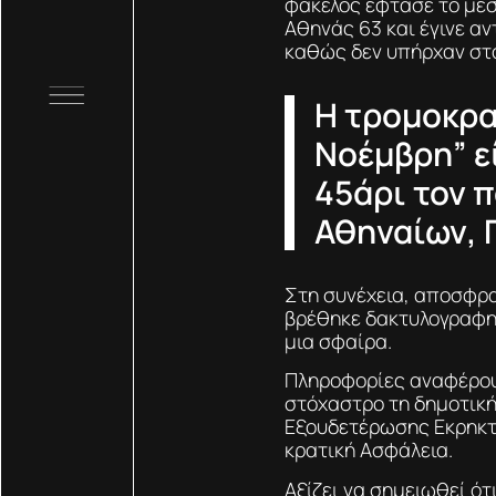
φάκελος έφτασε το μεσ
Αθηνάς 63 και έγινε α
καθώς δεν υπήρχαν στο
Η τρομοκρα
Νοέμβρη” ε
45άρι τον 
Αθηναίων, 
Στη συνέχεια, αποσφρα
βρέθηκε δακτυλογραφημ
μια σφαίρα.
Πληροφορίες αναφέρουν
στόχαστρο τη δημοτική
Εξουδετέρωσης Εκρηκτ
κρατική Ασφάλεια.
Αξίζει να σημειωθεί ό