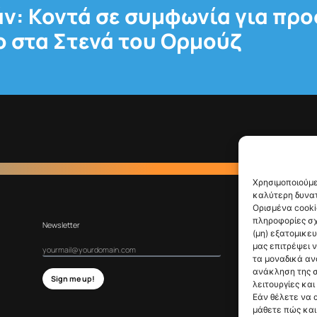
ν: Κοντά σε συμφωνία για πρ
 στα Στενά του Ορμούζ
Χρησιμοποιούμε
καλύτερη δυνατ
Ορισμένα cooki
πληροφορίες σχ
Newsletter
(μη) εξατομικε
μας επιτρέψει 
τα μοναδικά αν
ανάκληση της σ
Sign me up!
λειτουργίες και
Εάν θέλετε να 
μάθετε πώς και 