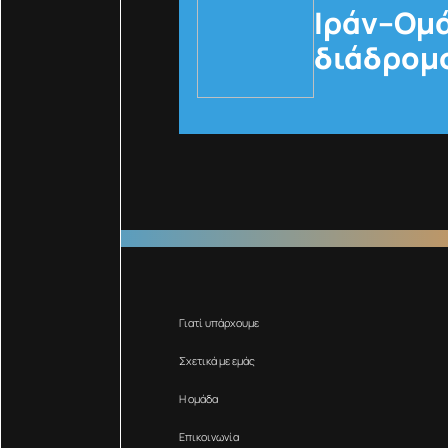
Ιράν–Ομά
διάδρομο
Γιατί υπάρχουμε
Σχετικά με εμάς
Η ομάδα
Επικοινωνία