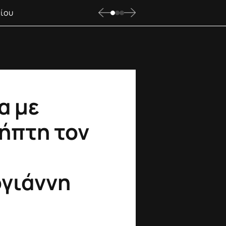
λίου
α με
ήπτη τον
γιάννη