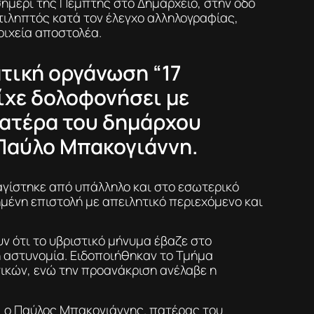
ημέρι της Πέμπτης στο Δημαρχείο, στην οδό
ντιληπτός κατά τον έλεγχο αλληλογραφίας,
ιχεία αποστολέα.
τική οργάνωση “17
ίχε δολοφονήσει με
πατέρα του δημάρχου
Παύλο Μπακογιάννη.
γίστηκε από υπάλληλο και στο εσωτερικό
ένη επιστολή με απειλητικό περιεχόμενο και
 ότι το υβριστικό μήνυμα έβαζε στο
 αστυνομία. Ειδοποιήθηκαν το Τμήμα
ικών, ενώ την προανάκριση ανέλαβε η
τι ο Παύλος Μπακογιάννης. πατέρας του