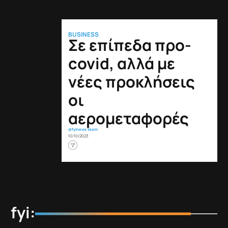
BUSINESS
Σε επίπεδα προ-
covid, αλλά με
νέες προκλήσεις
οι
αερομεταφορές
@fyinews team
10/10/2023
fyi: