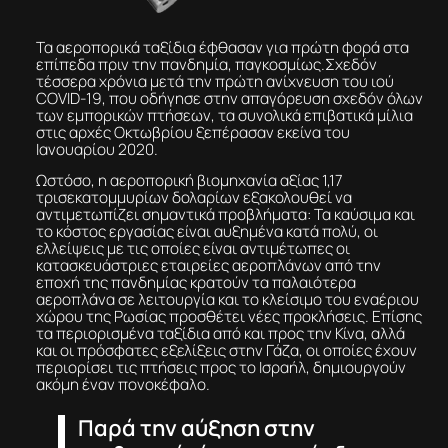
Τα αεροπορικά ταξίδια έφθασαν για πρώτη φορά στα
επίπεδα πριν την πανδημία, παγκοσμίως.Σχεδόν
τέσσερα χρόνια μετά την πρώτη ανίχνευση του ιού
COVID-19, που οδήγησε στην απαγόρευση σχεδόν όλων
των εμπορικών πτήσεων, τα συνολικά επιβατικά μίλια
στις αρχές Οκτωβρίου ξεπέρασαν εκείνα του
Ιανουαρίου 2020.
Ωστόσο, η αεροπορική βιομηχανία αξίας 1,17
τρισεκατομμυρίων δολαρίων εξακολουθεί να
αντιμετωπίζει σημαντικά προβλήματα: Τα καύσιμα και
το κόστος εργασίας είναι αυξημένα κατά πολύ, οι
ελλείψεις με τις οποίες είναι αντιμέτωπες οι
κατασκευάστριες εταιρείες αεροπλάνων από την
εποχή της πανδημίας κρατούν τα παλαιότερα
αεροπλάνα σε λειτουργία και το κλείσιμο του εναέριου
χώρου της Ρωσίας προσθέτει νέες προκλήσεις. Επίσης
τα περιορισμένα ταξίδια από και προς την Κίνα, αλλά
και οι πρόσφατες εξελίξεις στην Γάζα, οι οποίες έχουν
περιορίσει τις πτήσεις προς το Ισραήλ, δημιουργούν
ακόμη έναν πονοκέφαλο.
Παρά την αύξηση στην