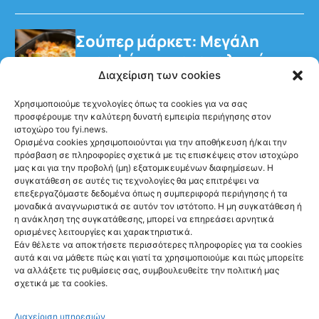
Σούπερ μάρκετ: Μεγάλη
στροφή των καταναλωτών
στα έτοιμα γεύματα
Διαχείριση των cookies
Χρησιμοποιούμε τεχνολογίες όπως τα cookies για να σας
προσφέρουμε την καλύτερη δυνατή εμπειρία περιήγησης στον
ιστοχώρο του fyi.news.
Ορισμένα cookies χρησιμοποιούνται για την αποθήκευση ή/και την
πρόσβαση σε πληροφορίες σχετικά με τις επισκέψεις στον ιστοχώρο
μας και για την προβολή (μη) εξατομικευμένων διαφημίσεων. Η
Ακολούθησέ μας
συγκατάθεση σε αυτές τις τεχνολογίες θα μας επιτρέψει να
επεξεργαζόμαστε δεδομένα όπως η συμπεριφορά περιήγησης ή τα
μοναδικά αναγνωριστικά σε αυτόν τον ιστότοπο. Η μη συγκατάθεση ή
η ανάκληση της συγκατάθεσης, μπορεί να επηρεάσει αρνητικά
ορισμένες λειτουργίες και χαρακτηριστικά.
Εάν θέλετε να αποκτήσετε περισσότερες πληροφορίες για τα cookies
αυτά και να μάθετε πώς και γιατί τα χρησιμοποιούμε και πώς μπορείτε
Newsletter
να αλλάξετε τις ρυθμίσεις σας, συμβουλευθείτε την πολιτική μας
σχετικά με τα cookies.
Διαχείριση υπηρεσιών