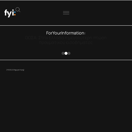
ForYourInformation:
ΟΟΣΑ: Στην Ελλάδα η μεγαλύτερη πτώση
πραγματικού εισοδήματος
(PEXELS/Nguyen Hung)