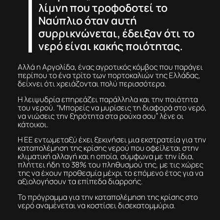
λίμνη που τροφοδοτεί το
Ναύπλιο όταν αυτή
συρρικνώνεται, έδειξαν ότι το
νερό είναι κακής ποιότητας.
Αλλά η Αργολίδα, ένας αγροτικός κόμβος που παράγει
περίπου το ένα τρίτο των πορτοκαλιών της Ελλάδας,
δείχνει ότι χρειάζονται πολύ περισσότερα.
Η λειψυδρία επηρεάζει παράλληλα και την ποιότητα
του νερού. “Μπορείς να μυρίσεις τη διαφορά στο νερό,
να νιώσεις την ξηρότητα στα ρούχα σου” λένε οι
κάτοικοι.
Η ΕΕ εντωμεταξύ έχει ξεκινήσει μια εκστρατεία για την
καταπολέμηση της κρίσης νερού που οφείλεται στην
κλιματική αλλαγή και η οποία, σύμφωνα με την ίδια,
πλήττει ήδη το 38% του πληθυσμού της, με τις χώρες
της να έχουν προθεσμία μέχρι το επόμενο έτος για να
αξιολογήσουν τα επίπεδα διαρροής.
Το πρόγραμμα για την καταπολέμηση της κρίσης στο
νερό αναμένεται να κοστίσει δισεκατομμύρια.