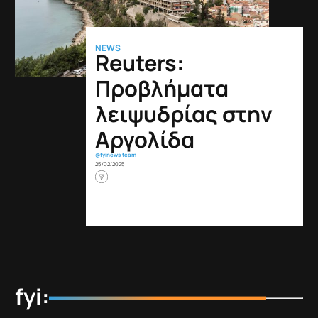
NEWS
Reuters:
Προβλήματα
λειψυδρίας στην
Αργολίδα
@fyinews team
25/02/2025
fyi: