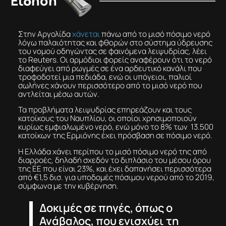
Είδηση
Στην Αργολίδα
χάνεται
πάνω από το μισό πόσιμο νερό
λόγω παλαιότητας και φθορών στο σύστημα ύδρευσης
του νομού οδηγώντας σε φαινόμενα λειψυδρίας, λέει
το Reuters. Οι αρμόδιοι φορείς αναφέρουν ότι το νερό
διαφεύγει από ρωγμές σε ένα αρδευτικό κανάλι που
τροφοδοτεί μια πεδιάδα, ενώ οι υπόγειοι, παλιοί
σωλήνες χάνουν περισσότερο από το μισό νερό που
αντλείται μέσω αυτών.
Τα προβλήματα λειψυδρίας επηρεάζουν και τους
κατοίκους του Ναυπλίου, οι οποίοι χρησιμοποιούν
κυρίως εμφιαλωμένο νερό, ενώ μόνο το 8% των 13.500
κατοίκων της Ερμιόνης έχει πρόσβαση σε πόσιμο νερό.
Η Ελλάδα χάνει περίπου το μισό πόσιμο νερό της από
διαρροές, δηλαδή σχεδόν το διπλάσιο του μέσου όρου
της ΕΕ που είναι 23%, και έχει δαπανήσει περισσότερα
από €1,5 δισ. για υποδομές πόσιμου νερού από το 2019,
σύμφωνα με την κυβέρνηση.
Δοκιμές σε πηγές, όπως ο
Ανάβαλος, που ενισχύει τη