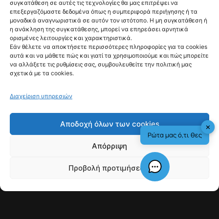
συγκατάθεση σε αυτές τις τεχνολογίες θα μας επιτρέψει να
κλήσεις από τις 11
επεξεργαζόμαστε δεδομένα όπως η συμπεριφορά περιήγησης ή τα
μοναδικά αναγνωριστικά σε αυτόν τον ιστότοπο. Η μη συγκατάθεση ή
Αυγούστου
η ανάκληση της συγκατάθεσης, μπορεί να επηρεάσει αρνητικά
ορισμένες λειτουργίες και χαρακτηριστικά.
@fyinews team
Εάν θέλετε να αποκτήσετε περισσότερες πληροφορίες για τα cookies
07/08/2026
αυτά και να μάθετε πώς και γιατί τα χρησιμοποιούμε και πώς μπορείτε
να αλλάξετε τις ρυθμίσεις σας, συμβουλευθείτε την πολιτική μας
σχετικά με τα cookies.
Διαχείριση υπηρεσιών
fyi:
Αποδοχή όλων των cookies
✕
Ρώτα μας ό,τι θες
Η Γαλλία απαγορεύει με νόμο από τις 11.08
Απόρριψη
τις ανεπιθύμητες τηλεφωνικές κλήσεις για
εμπορικούς σκοπούς, με στόχο την
Προβολή προτιμήσεων
προστασία καταναλωτών από πιεστικές
Check This!
Γιατί Υπάρχουμε
πρακτικές πωλήσεων και την προφύλαξη
των πιο ευάλωτων πολιτών από
παραπλανητικές εμπορικές μεθόδους.