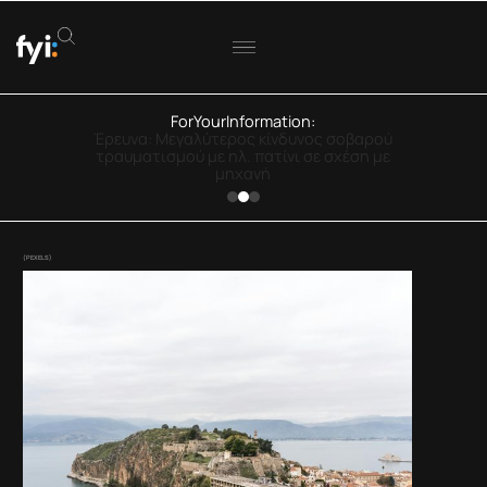
ForYourInformation:
ΟΟΣΑ: Στην Ελλάδα η μεγαλύτερη πτώση
πραγματικού εισοδήματος
(PEXELS)