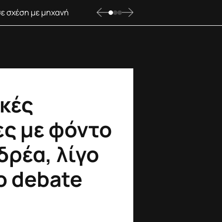
σε σχέση με μηχανή
κές
ες με φόντο
δρέα, λίγο
ο debate