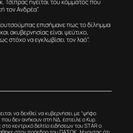
κ. Τσίπρας ηγείται του κόμματος που
ή τον Ανδρέα”.
 Κουτσούμπας επισήμανε πως το δίλημμα
και ακυβερνησίας είναι ψεύτικο,
 ως στόχο να εγκλωβίσει τον λαό”.
ειται να δεχθεί να κυβερνήσει με “ψήφο
που δεν ανήκουν στη ΝΔ, έστειλε ο Κυρ.
στο κεντρικό δελτίο ειδήσεων του STAR ο
ηκε στον πρόεδρο του ΠΑΣΟΚ, λέγοντας ότι