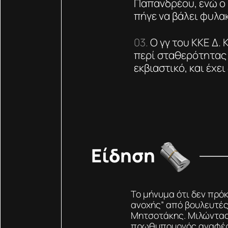
Παπανδρέου, ενώ ο 
πήγε να βάλει φυλακ
Ο γγ του ΚΚΕ Δ.
περί σταθερότητας 
εκβιαστικό, και έχει
Είδηση
Το μήνυμα ότι δεν πρόκ
ανοχής” από βουλευτές 
Μητσοτάκης. Μιλώντας 
πρωθυπουργός αναφέρθ