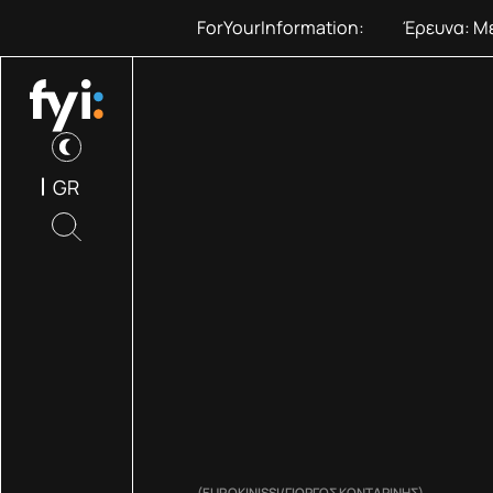
ForYourInformation:
Έρευνα: Με
GR
(EUROKINISSI/ΓΙΩΡΓΟΣ ΚΟΝΤΑΡΙΝΗΣ)