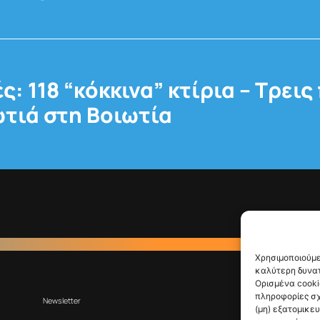
ς: 118 “κόκκινα” κτίρια – Τρει
ωτιά στη Βοιωτία
Χρησιμοποιούμε
καλύτερη δυνατ
Ορισμένα cooki
πληροφορίες σχ
Newsletter
(μη) εξατομικε