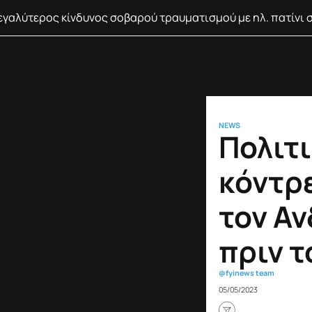
γαλύτερος κίνδυνος σοβαρού τραυματισμού με ηλ. πατίνι 
NEWS
Πολιτι
κόντρ
τον Αν
πριν τ
@fyinews team
05/05/2023