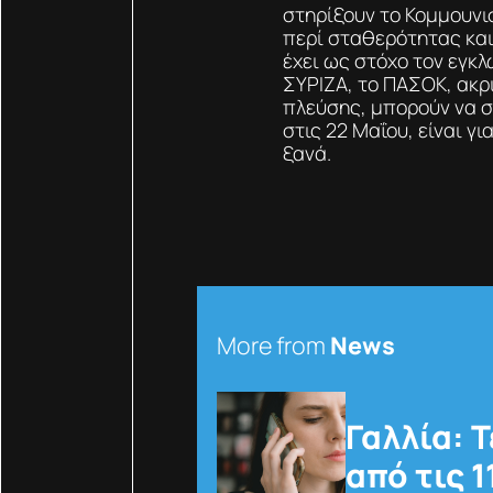
στηρίξουν το Κομμουνι
περί σταθερότητας και 
έχει ως στόχο τον εγκλ
ΣΥΡΙΖΑ, το ΠΑΣΟΚ, ακ
πλεύσης, μπορούν να σ
στις 22 Μαΐου, είναι γ
ξανά.
More from
News
Γαλλία: 
από τις 