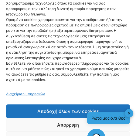
Χρησιμοποιούμε τεχνολογίες όπως τα cookies για να σας
BUSINESS
ΟΟΣΑ: Στην
προσφέρουμε την καλύτερη δυνατή εμπειρία περιήγησης στον
ιστοχώρο του fyi.news.
Ελλάδα η
Ορισμένα cookies χρησιμοποιούνται για την αποθήκευση ή/και την
πρόσβαση σε πληροφορίες σχετικά με τις επισκέψεις στον ιστοχώρο
μεγαλύτερη
μας και για την προβολή (μη) εξατομικευμένων διαφημίσεων. Η
συγκατάθεση σε αυτές τις τεχνολογίες θα μας επιτρέψει να
πτώση
επεξεργαζόμαστε δεδομένα όπως η συμπεριφορά περιήγησης ή τα
μοναδικά αναγνωριστικά σε αυτόν τον ιστότοπο. Η μη συγκατάθεση ή
πραγματικού
η ανάκληση της συγκατάθεσης, μπορεί να επηρεάσει αρνητικά
ορισμένες λειτουργίες και χαρακτηριστικά.
εισοδήματος
Εάν θέλετε να αποκτήσετε περισσότερες πληροφορίες για τα cookies
αυτά και να μάθετε πώς και γιατί τα χρησιμοποιούμε και πώς μπορείτε
@fyinews team
να αλλάξετε τις ρυθμίσεις σας, συμβουλευθείτε την πολιτική μας
07/08/2026
σχετικά με τα cookies.
Διαχείριση υπηρεσιών
fyi:
Αποδοχή όλων των cookies
✕
Ρώτα μας ό,τι θες
Αντίθετα από τη γενική εικόνα στις
Απόρριψη
οικονομίες του ΟΟΣΑ κινήθηκε η Ελλάδα