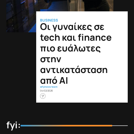
BUSINESS
Οι γυναίκες σε
tech και finance
πιο ευάλωτες
στην
αντικατάσταση
από ΑΙ
@fyinews team
04/02/2026
fyi: