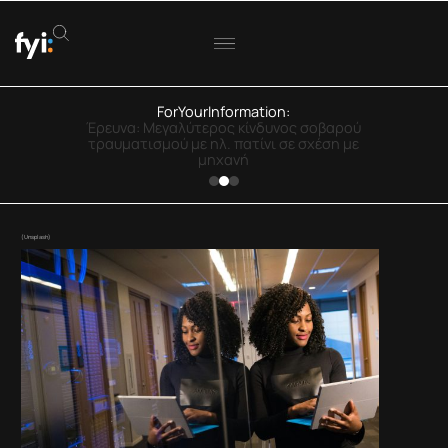
ForYourInformation:
ΟΟΣΑ: Στην Ελλάδα η μεγαλύτερη πτώση
πραγματικού εισοδήματος
(Unsplash)