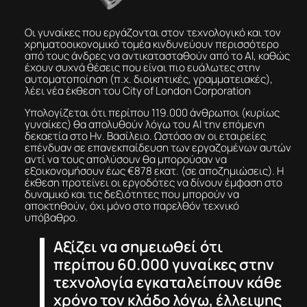
Οι γυναίκες που εργάζονται στον τεχνολογικό και τον
χρηματοοικονομικό τομέα κινδυνεύουν περισσότερο
από τους άνδρες να αντικατασταθούν από το AI, καθώς
έχουν συχνά θέσεις που είναι πιο ευάλωτες στην
αυτοματοποίηση (π.χ. διοικητικές, γραμματειακές),
λέει νέα έκθεση του City of London Corporation
Υπολογίζεται ότι περίπου 119.000 άνθρωποι (κυρίως
γυναίκες) θα απολυθούν λόγω του ΑΙ την επόμενη
δεκαετία στο Ην. Βασίλειο. Ωστόσο αν οι εταιρείες
επένδυαν σε επανεκπαίδευση των εργαζομένων αυτών
αντί να τους απολύσουν θα μπορούσαν να
εξοικονομήσουν έως €878 εκατ. (σε αποζημιώσεις). Η
έκθεση προτείνει οι εργοδότες να δίνουν έμφαση στο
δυναμικό και τις δεξιότητες που μπορούν να
αποκτηθούν, όχι μόνο στο παρελθόν τεχνικό
υπόβαθρο.
Αξίζει να σημειωθεί ότι
περίπου 60.000 γυναίκες στην
τεχνολογία εγκαταλείπουν κάθε
χρόνο τον κλάδο λόγω, έλλειψης