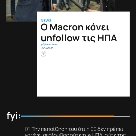
NEWS
Ο Macron κάνει
unfollow τις ΗΠΑ
@fyinews team
10/04/2023
fyi:
Την πεποίθησή του ότι η EE δεν πρέπει
να γίνει ακόλουθος ούτε των ΗΠΑ, ούτε της