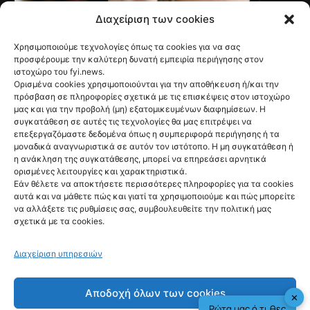
Διαχείριση των cookies
Χρησιμοποιούμε τεχνολογίες όπως τα cookies για να σας
NEWS
Γαλλία: Τέλος στις
προσφέρουμε την καλύτερη δυνατή εμπειρία περιήγησης στον
ιστοχώρο του fyi.news.
ανεπιθύμητες
Ορισμένα cookies χρησιμοποιούνται για την αποθήκευση ή/και την
πρόσβαση σε πληροφορίες σχετικά με τις επισκέψεις στον ιστοχώρο
διαφημιστικές
μας και για την προβολή (μη) εξατομικευμένων διαφημίσεων. Η
συγκατάθεση σε αυτές τις τεχνολογίες θα μας επιτρέψει να
κλήσεις από τις 11
επεξεργαζόμαστε δεδομένα όπως η συμπεριφορά περιήγησης ή τα
μοναδικά αναγνωριστικά σε αυτόν τον ιστότοπο. Η μη συγκατάθεση ή
Αυγούστου
η ανάκληση της συγκατάθεσης, μπορεί να επηρεάσει αρνητικά
ορισμένες λειτουργίες και χαρακτηριστικά.
@fyinews team
Εάν θέλετε να αποκτήσετε περισσότερες πληροφορίες για τα cookies
07/08/2026
αυτά και να μάθετε πώς και γιατί τα χρησιμοποιούμε και πώς μπορείτε
να αλλάξετε τις ρυθμίσεις σας, συμβουλευθείτε την πολιτική μας
σχετικά με τα cookies.
Διαχείριση υπηρεσιών
fyi:
Αποδοχή όλων των cookies
✕
Ρώτα μας ό,τι θες