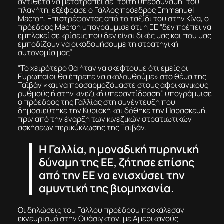
αντίθετα να μετατραπεί σε “τρίτη υπερδύναμη” του
πλανήτη, εξέφρασε ο Γάλλος πρόεδρος Emmanuel
Macron. Επιστρέφοντας από το ταξίδι του στην Κίνα, ο
πρόεδρος Macron υπογράμμισε ότι η ΕΕ “δεν πρέπει να
εμπλακεί σε κρίσεις που δεν είναι δικές μας και που μας
εμποδίζουν να οικοδομήσουμε τη στρατηγική
αυτονομία μας”
“Το χειρότερο θα ήταν να σκεφτούμε ότι εμείς οι
Ευρωπαίοι θα έπρεπε να ακολουθούμε» στο θέμα της
Ταϊβάν «και να προσαρμοζόμαστε στους αφρικανικούς
ρυθμούς ή στην κινεζική υπεραντίδραση”, υπογράμμισε
ο πρόεδρος της Γαλλίας στη συνέντευξη που
δημοσιεύτηκε την Κυριακή και δόθηκε την Παρασκευή,
πριν από την έναρξη των κινεζικών στρατιωτικών
ασκήσεων περικύκλωσης της Ταϊβάν.
Η Γαλλία, η μοναδική πυρηνική
δύναμη της ΕΕ, ζήτησε επίσης
από την ΕΕ να ενισχύσει την
αμυντική της βιομηχανία.
Οι δηλώσεις του Γάλλου προέδρου προκάλεσαν
εκνευρισμό στην Ουάσιγκτον, με Αμερικανούς