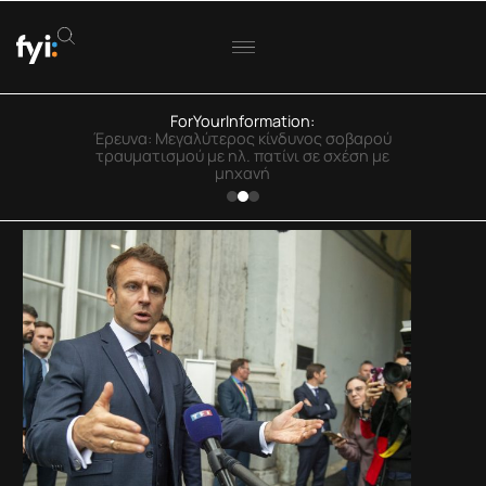
ForYourInformation:
ΟΟΣΑ: Στην Ελλάδα η μεγαλύτερη πτώση
πραγματικού εισοδήματος