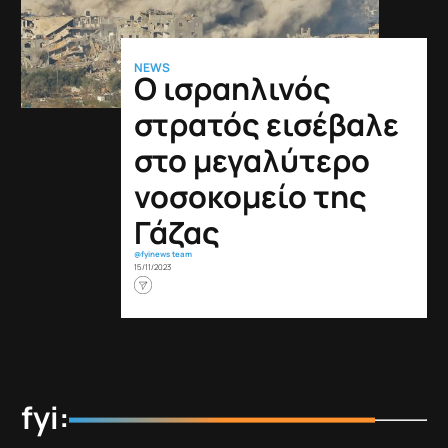
NEWS
Ο ισραηλινός
στρατός εισέβαλε
στο μεγαλύτερο
νοσοκομείο της
Γάζας
@fyinews team
15/11/2023
fyi: