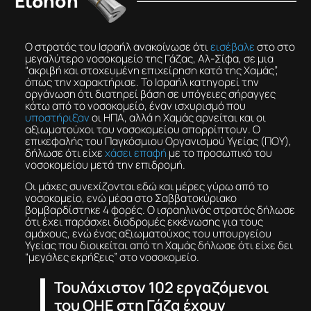
Είδηση
Ο στρατός του Ισραήλ ανακοίνωσε ότι
εισέβαλε
στο στο
μεγαλύτερο νοσοκομείο της Γάζας, Αλ-Σίφα, σε μια
“ακριβή και στοχευμένη επιχείρηση κατά της Χαμάς”,
όπως την χαρακτήρισε. Το Ισραήλ κατηγορεί την
οργάνωση ότι διατηρεί βάση σε υπόγειες σήραγγες
κάτω από το νοσοκομείο, έναν ισχυρισμό που
υποστήριξαν
οι ΗΠΑ, αλλά η Χαμάς αρνείται και οι
αξιωματούχοι του νοσοκομείου απορρίπτουν. Ο
επικεφαλής του Παγκόσμιου Οργανισμού Υγείας (ΠΟΥ),
δήλωσε ότι είχε
χάσει επαφή
με το προσωπικό του
νοσοκομείου μετά την επιδρομή.
Οι μάχες συνεχίζονται εδώ και μέρες γύρω από το
νοσοκομείο, ενώ μέσα στο Σαββατοκύριακο
βομβαρδίστηκε 4 φορές. Ο ισραηλινός στρατός δήλωσε
ότι έχει παράσχει διαδρομές εκκένωσης για τους
αμάχους, ενώ ένας αξιωματούχος του υπουργείου
Υγείας που διοικείται από τη Χαμάς δήλωσε ότι είχε δει
“μεγάλες εκρήξεις” στο νοσοκομείο.
Τουλάχιστον 102 εργαζόμενοι
του ΟΗΕ στη Γάζα έχουν