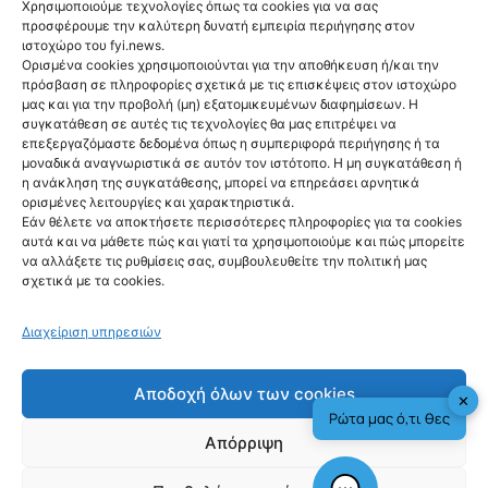
Χρησιμοποιούμε τεχνολογίες όπως τα cookies για να σας
προσφέρουμε την καλύτερη δυνατή εμπειρία περιήγησης στον
ιστοχώρο του fyi.news.
Ορισμένα cookies χρησιμοποιούνται για την αποθήκευση ή/και την
πρόσβαση σε πληροφορίες σχετικά με τις επισκέψεις στον ιστοχώρο
NEWS
μας και για την προβολή (μη) εξατομικευμένων διαφημίσεων. Η
Γαλλία: Τέλος στις
συγκατάθεση σε αυτές τις τεχνολογίες θα μας επιτρέψει να
επεξεργαζόμαστε δεδομένα όπως η συμπεριφορά περιήγησης ή τα
ανεπιθύμητες
μοναδικά αναγνωριστικά σε αυτόν τον ιστότοπο. Η μη συγκατάθεση ή
η ανάκληση της συγκατάθεσης, μπορεί να επηρεάσει αρνητικά
διαφημιστικές
ορισμένες λειτουργίες και χαρακτηριστικά.
Εάν θέλετε να αποκτήσετε περισσότερες πληροφορίες για τα cookies
κλήσεις από τις 11
αυτά και να μάθετε πώς και γιατί τα χρησιμοποιούμε και πώς μπορείτε
να αλλάξετε τις ρυθμίσεις σας, συμβουλευθείτε την πολιτική μας
Αυγούστου
σχετικά με τα cookies.
@fyinews team
07/08/2026
Διαχείριση υπηρεσιών
Αποδοχή όλων των cookies
✕
Ρώτα μας ό,τι θες
Απόρριψη
fyi: