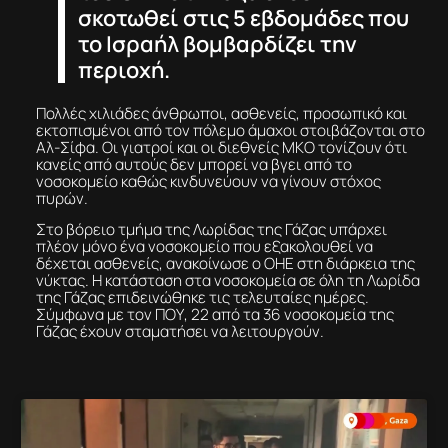
σκοτωθεί στις 5 εβδομάδες που
το Ισραήλ βομβαρδίζει την
περιοχή.
Πολλές χιλιάδες άνθρωποι, ασθενείς, προσωπικό και
εκτοπισμένοι από τον πόλεμο άμαχοι στοιβάζονται στο
Αλ-Σίφα. Οι γιατροί και οι διεθνείς ΜΚΟ τονίζουν ότι
κανείς από αυτούς δεν μπορεί να βγει από το
νοσοκομείο καθώς κινδυνεύουν να γίνουν στόχος
πυρών.
Στο βόρειο τμήμα της Λωρίδας της Γάζας υπάρχει
πλέον μόνο ένα νοσοκομείο που εξακολουθεί να
δέχεται ασθενείς, ανακοίνωσε ο ΟΗΕ στη διάρκεια της
νύκτας. Η κατάσταση στα νοσοκομεία σε όλη τη Λωρίδα
της Γάζας επιδεινώθηκε τις τελευταίες ημέρες.
Σύμφωνα με τον ΠΟΥ, 22 από τα 36 νοσοκομεία της
Γάζας έχουν σταματήσει να λειτουργούν.