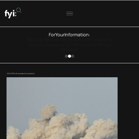
ForYourInformation:
ΟΟΣΑ: Στην Ελλάδα η μεγαλύτερη πτώση
πραγματικού εισοδήματος
(REUTERS/Alexander Ermochenko)