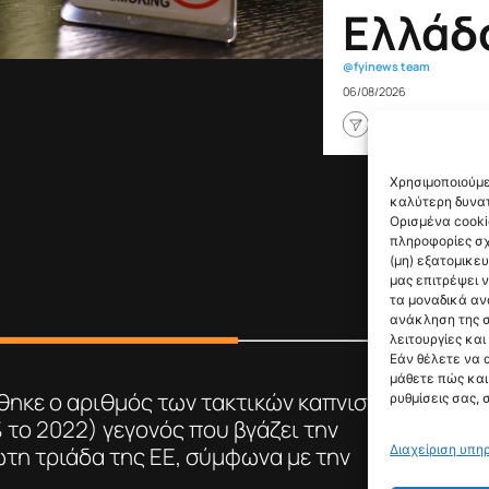
Ελλάδ
@fyinews team
06/08/2026
Χρησιμοποιούμε
καλύτερη δυνατ
Ορισμένα cooki
πληροφορίες σχ
(μη) εξατομικε
μας επιτρέψει 
τα μοναδικά αν
ανάκληση της σ
λειτουργίες και
Εάν θέλετε να 
μάθετε πώς και 
θηκε ο αριθμός των τακτικών καπνιστών
ρυθμίσεις σας, 
 το 2022) γεγονός που βγάζει την
Διαχείριση υπη
τη τριάδα της ΕΕ, σύμφωνα με την