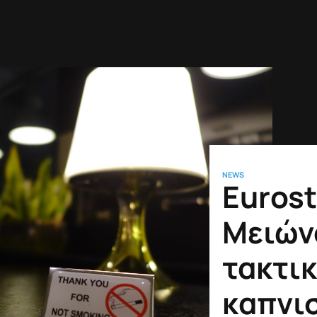
NEWS
Eurost
Μειών
τακτικ
καπνι