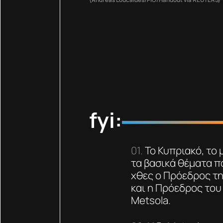
fyi:
Το Κυπριακό, το
τα βασικά θέματα π
χθες ο Πρόεδρος τη
και η Πρόεδρος το
Metsola.