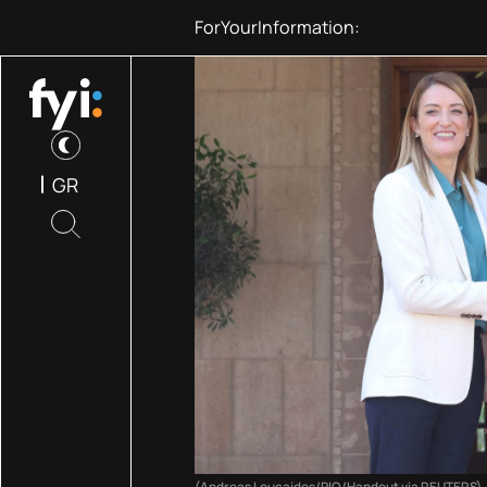
ForYourInformation:
Τμήμα πυρ
GR
(Andreas Loucaides/PIO/Handout via REUTERS)