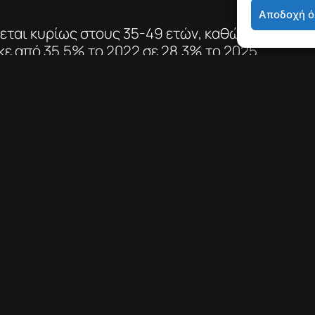
Αποδοχή ό
εται κυρίως στους 35-49 ετών, καθώς
ε από 35,5% το 2022 σε 28,3% το 2025,
ση καταγράφηκε στους 25-34 (από
8,3% το 2025) και στους 50-64 (από
η σημειώθηκε στους 65+, οι οποίοι από
αν πέρυσι στο 13,3%.