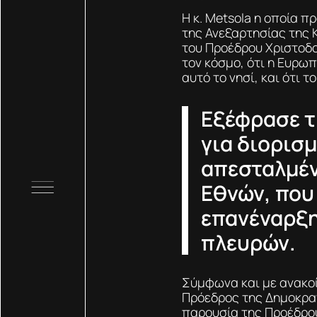
Η κ. Metsola η οποία 
της Ανεξαρτησίας της 
του Προέδρου Χριστοδο
τον κόσμο, ότι η Ευρω
αυτό το νησί, και ότι 
Eξέφρασε τ
για διορισμ
απεσταλμέ
Εθνών, που
επανέναρξη
πλευρών.
Σύμφωνα και με ανακοί
Πρόεδρος της Δημοκρατ
παρουσία της Προέδρου