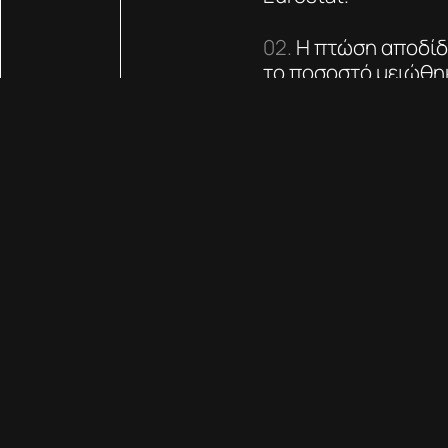
Η πτώση αποδίδ
το ποσοστό μειώθηκ
ενώ μικρότερη πτώ
30,8% το 2022 σε 2
29,1% σε 27,4%).
Σημαντική αύξησ
9,2% το 2022 έφτασ
Είδηση