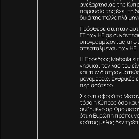
ανεξαρτησίας της Κυπρ
παρουσία της έχει τη δ
δικά της πολλαπλά μην
Πρόσθεσε ότι ήταν αυτ
ΓΓ των ΗΕ σε συνάντηση
υπογραμμίζοντας τη στ
απεσταλμένου των ΗΕ.
Η Πρόεδρος Metsola εί
νησί και τον λαό του ε
και των διαπραγματεύ
μονομερείς, εχθρικές 
περισσότερο.
Σε ό,τι αφορά το Μετα
τόσο η Κύπρος όσο και
αυξημένο αριθμό μεταν
ότι η Ευρώπη πρέπει να
κράτος μέλος δεν πρέπε