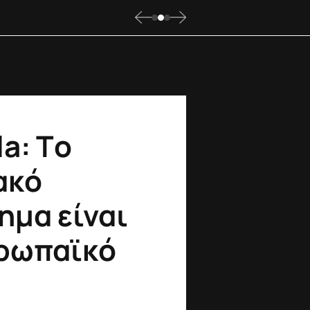
a: Tο
ακό
ημα είναι
υρωπαϊκό