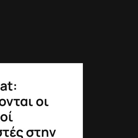
at:
ονται οι
οί
στές στην