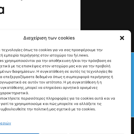
α
Διαχείριση των cookies
 τεχνολογίες όπως τα cookies για να σας προσφέρουμε την
ή εμπειρία περιήγησης στον ιστοχώρο του fyi.news.
Check This!
es χρησιμοποιούνται για την αποθήκευση ή/και την πρόσβαση σε
ετικά με τις επισκέψεις στον ιστοχώρο μας και για την προβολή
υμένων διαφημίσεων. Η συγκατάθεση σε αυτές τις τεχνολογίες θα
να επεξεργαζόμαστε δεδομένα όπως η συμπεριφορά περιήγησης ή
αγνωριστικά σε αυτόν τον ιστότοπο. Η μη συγκατάθεση ή η
υγκατάθεσης, μπορεί να επηρεάσει αρνητικά ορισμένες
 χαρακτηριστικά.
αποκτήσετε περισσότερες πληροφορίες για τα cookies αυτά και να
γιατί τα χρησιμοποιούμε και πώς μπορείτε να αλλάξετε τις
Γιατί Υπάρχουμε
συμβουλευθείτε την πολιτική μας σχετικά με τα cookies.
Ρώτα μας ό,τι θες
ρεσιών