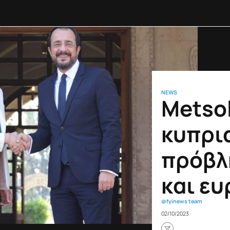
αύλου της SpaceX εκτιμάται ότι προσέκρουσε στη Σελήνη
NEWS
Metsol
κυπρι
πρόβλ
και ε
@fyinews team
02/10/2023