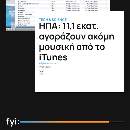
TECH & SCIENCE
ΗΠΑ: 11,1 εκατ.
αγοράζουν ακόμη
μουσική από το
iTunes
@fyinews team
02/09/2025
fyi: