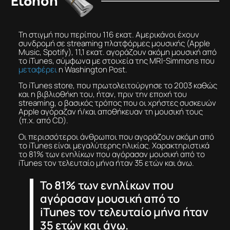
Είδηση
Τη στιγμή που περίπου 116 εκατ. Αμερικάνοι έχουν
συνδρομή σε streaming πλατφόρμες μουσικής (Apple
Music, Spotify), 11,1 εκατ. αγοράζουν ακόμη μουσική από
το iTunes, σύμφωνα με στοιχεία της MRI-Simmons που
μεταφέρει
η Washington Post.
Το iTunes store, που πρωτολειτούργησε το 2003 καθώς
και η βιβλιοθήκη του, ήταν, πριν την εποχή του
streaming, ο βασικός τρόπος που οι χρήστες συσκευών
Apple αγόραζαν ή/και αποθήκευαν τη μουσική τους
(π.χ. από CD).
Οι περισσότεροι άνθρωποι που αγοράζουν ακόμη από
το iTunes είναι μεγαλύτερης ηλικίας. Χαρακτηριστικά
το 81% των ενηλίκων που αγόρασαν μουσική από το
iTunes τον τελευταίο μήνα ήταν 35 ετών και άνω.
Το 81% των ενηλίκων που
αγόρασαν μουσική από το
iTunes τον τελευταίο μήνα ήταν
35 ετών και άνω.