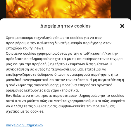
Διαχείριση των cookies
Χρησιμοποιούμε τεχνολογίες όπως τα cookies για να σας
TECH & SCIENCE
Νέες εικόνες με
προσφέρουμε την καλύτερη δυνατή εμπειρία περιήγησης στον
ιστοχώρο του fyi.news.
πρωτοφανείς
Ορισμένα cookies χρησιμοποιούνται για την αποθήκευση ή/και την
πρόσβαση σε πληροφορίες σχετικά με τις επισκέψεις στον ιστοχώρο
λεπτομέρειες από
μας και για την προβολή (μη) εξατομικευμένων διαφημίσεων. Η
συγκατάθεση σε αυτές τις τεχνολογίες θα μας επιτρέψει να
την επιφάνεια του
επεξεργαζόμαστε δεδομένα όπως η συμπεριφορά περιήγησης ή τα
μοναδικά αναγνωριστικά σε αυτόν τον ιστότοπο. Η μη συγκατάθεση ή
Ηλίου
η ανάκληση της συγκατάθεσης, μπορεί να επηρεάσει αρνητικά
ορισμένες λειτουργίες και χαρακτηριστικά.
@fyinews team
Εάν θέλετε να αποκτήσετε περισσότερες πληροφορίες για τα cookies
06/08/2026
αυτά και να μάθετε πώς και γιατί τα χρησιμοποιούμε και πώς μπορείτε
να αλλάξετε τις ρυθμίσεις σας, συμβουλευθείτε την πολιτική μας
σχετικά με τα cookies.
Διαχείριση υπηρεσιών