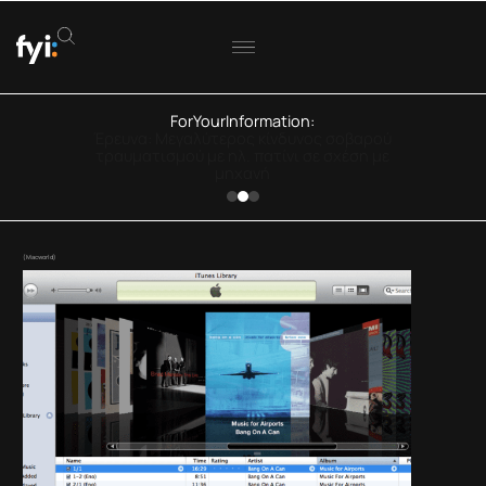
ForYourInformation:
ΟΟΣΑ: Στην Ελλάδα η μεγαλύτερη πτώση
πραγματικού εισοδήματος
(Macworld)