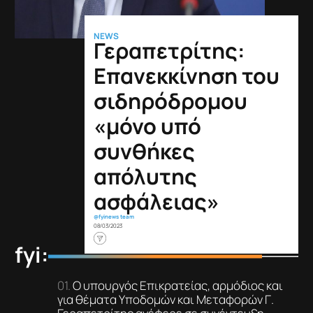
NEWS
Γεραπετρίτης:
Επανεκκίνηση του
σιδηρόδρομου
«μόνο υπό
συνθήκες
απόλυτης
ασφάλειας»
@fyinews team
08/03/2023
fyi:
Ο υπουργός Επικρατείας, αρμόδιος και
για θέματα Υποδομών και Μεταφορών Γ.