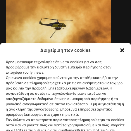
Διαχείριση των cookies
Χρησιμοποιούμε τεχνολογίες όπως τα cookies για να σας
NEWS
Ψάθα: Αλαλούμ με
προσφέρουμε την καλύτερη δυνατή εμπειρία περιήγησης στον
ιστοχώρο του fyi.news.
την έρευνα για
Ορισμένα cookies χρησιμοποιούνται για την αποθήκευση ή/και την
πρόσβαση σε πληροφορίες σχετικά με τις επισκέψεις στον ιστοχώρο
την φονική
μας και για την προβολή (μη) εξατομικευμένων διαφημίσεων. Η
συγκατάθεση σε αυτές τις τεχνολογίες θα μας επιτρέψει να
σύγκρουση των
επεξεργαζόμαστε δεδομένα όπως η συμπεριφορά περιήγησης ή τα
μοναδικά αναγνωριστικά σε αυτόν τον ιστότοπο. Η μη συγκατάθεση ή
ελικοπτέρων
η ανάκληση της συγκατάθεσης, μπορεί να επηρεάσει αρνητικά
ορισμένες λειτουργίες και χαρακτηριστικά.
@fyinews team
Εάν θέλετε να αποκτήσετε περισσότερες πληροφορίες για τα cookies
06/08/2026
αυτά και να μάθετε πώς και γιατί τα χρησιμοποιούμε και πώς μπορείτε
να αλλάξετε τις ρυθμίσεις σας, συμβουλευθείτε την πολιτική μας