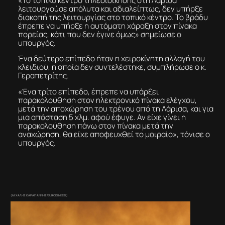
«Το τοπικό κέντρο τηλεδιοικησης στη Λάρισα
λειτουργούσε απόλυτα και αδιαλείπτως, δεν υπήρξε
διακοπή της λειτουργίας στο τοπικό κέντρο. Το βράδυ
έπρεπε να υπήρξε η αυτόματη χάραξη στον πίνακα
πορείας, κάτι που δεν έγινε όμως» σημείωσε ο
υπουργός.
Ένα δεύτερο επίπεδο ήταν η χειροκίνητη αλλαγή του
κλειδιού, η οποία δεν συντελέστηκε, συμπλήρωσε ο κ.
Γεραπετρίτης.
«Ένα τρίτο επίπεδο, έπρεπε να υπάρξει
παρακολούθηση στον ηλεκτρονικό πίνακα ελέγχου,
μετά την αποχώρηση του τρένου από τη Λάρισα, και για
μια απόσταση 5 χλμ. αφού έφυγε. Αν είχε γίνει η
παρακολούθηση πάνω στον πίνακα μετά την
αναχώρηση, θα είχε αποφευχθεί το μοιραίο», τόνισε ο
υπουργός.
(ΜΙΧΑΛΗΣ ΚΑΡΑΓΙΑΝΝΗΣ/EUROKINISSI)