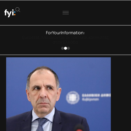
ForYourInformation:
Eurostat: Μειώνονται οι τακτικοί καπνιστές
στην Ελλάδα