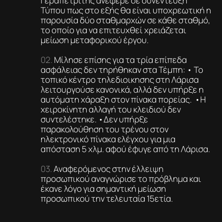
Γεραπετρίτης ανέφερε σε συνέντευξη
Τύπου πως στο εξής θα είναι υποχρεωτική η
παρουσία δύο σταθμαρχών σε κάθε σταθμό,
το οποίο για να επιτευχθεί χρειάζεται
μείωση μεταφορικού έργου.
Μίλησε επίσης για τα τρία επίπεδα
ασφάλειας δεν τηρήθηκαν στα Τέμπη: • Το
τοπικό κέντρο τηλεδιοικησης στη Λάρισα
λειτουργούσε κανονικά, αλλά δεν υπήρξε η
αυτόματη χάραξη στον πίνακα πορείας. •Η
χειροκίνητη αλλαγή του κλειδιού δεν
συντελέστηκε. •Δεν υπήρξε
παρακολούθηση του τρένου στον
ηλεκτρονικό πίνακα ελέγχου για μια
απόσταση 5 χλμ. αφού έφυγε από τη Λάρισα.
Αναφερόμενος στην έλλειψη
προσωπικού αναγνώρισε το πρόβλημα και
έκανε λόγο για σημαντική μείωση
προσωπικού την τελευταία 15ετία.