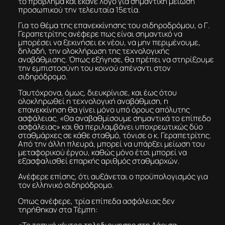
το πρόβλημα και έκανε λόγο για σημαντική μείωση
προσωπικού την τελευταία 15ετία.
Για το θέμα της επανεκκίνησης του σιδηροδρόμου, ο Γ.
Γεραπετρίτης ανέφερε πως είναι σημαντικό να
μπορέσει να ξεκινήσει εκ νέου, να μην περιμένουμε,
δηλαδή, την ολοκλήρωση της τεχνολογικής
αναβάθμισης. Όπως εξήγησε, θα πρέπει να στηρίξουμε
την εμπιστοσύνη του κοινού απέναντι στον
σιδηρόδρομο.
Ταυτόχρονα, όμως, διευκρίνισε, και έως ότου
ολοκληρωθεί η τεχνολογική αναβάθμιση, η
επανεκκίνηση θα γίνει μόνο υπό όρους απόλυτης
ασφάλειας. «Θα αναβαθμίσουμε σημαντικά το επίπεδο
ασφάλειας» και θα περιλαμβάνει υποχρεωτικώς δύο
σταθμάρχες σε κάθε σταθμό, τόνισε ο κ. Γεραπετρίτης.
Από την άλλη πλευρά, μπορεί να υπάρξει μείωση του
μεταφορικού έργου, καθώς μόνο έτσι μπορεί να
εξασφαλισθεί επαρκής αριθμός σταθμαρχών.
Ανέφερε επίσης, ότι αυξάνεται ο προϋπολογισμός για
τον ελληνικό σιδηρόδρομο.
Οπως ανέφερε, τρία επίπεδα ασφάλειας δεν
τηρήθηκαν στα Τέμπη: