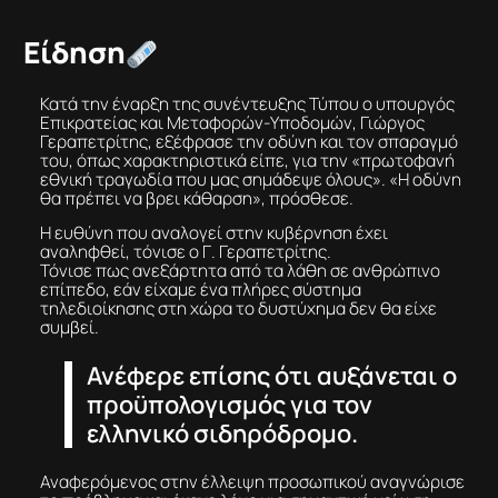
Είδηση
Κατά την έναρξη της συνέντευξης Τύπου ο υπουργός
Επικρατείας και Μεταφορών-Υποδομών, Γιώργος
Γεραπετρίτης, εξέφρασε την οδύνη και τον σπαραγμό
του, όπως χαρακτηριστικά είπε, για την «πρωτοφανή
εθνική τραγωδία που μας σημάδεψε όλους». «Η οδύνη
θα πρέπει να βρει κάθαρση», πρόσθεσε.
Η ευθύνη που αναλογεί στην κυβέρνηση έχει
αναληφθεί, τόνισε ο Γ. Γεραπετρίτης.
Τόνισε πως ανεξάρτητα από τα λάθη σε ανθρώπινο
επίπεδο, εάν είχαμε ένα πλήρες σύστημα
τηλεδιοίκησης στη χώρα το δυστύχημα δεν θα είχε
συμβεί.
Ανέφερε επίσης ότι αυξάνεται ο
προϋπολογισμός για τον
ελληνικό σιδηρόδρομο.
Αναφερόμενος στην έλλειψη προσωπικού αναγνώρισε