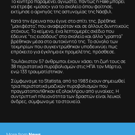
Το κίνητρο παραμένει άγνωστο, πάντως η Hale μπορεί
να έτρεφε «μίσος» για το σχολείο όπου φοίτησε,
εκτίμησε ο αρχηγός της αστυνομίας της Νάσβιλ.
Κατά την έρευνα που έγινε στο σπίτι της, βρέθηκε
“μανιφέστο”, που αναφερόταν και σε άλλους δυνητικούς
στόχους. Το κείμενο, ένα λεπτομερές σχέδιο που
έδειχνε “τις εισόδους” στο σχολείο και άλλα “γραπτά”
βρέθηκαν μέσα στο αυτοκίνητό της. Το σύνολο των
τεκμηρίων που συγκεντρώθηκαν υποδεικνύει πως
επρόκειτο για έγκλημα εκ προμελέτης, πρόσθεσε.
Τουλάχιστον 57 άνθρωποι έχουν χάσει τη ζωή τους σε
38 περιστατικά πυροβολισμών στις ΗΠΑ τον Μάρτιο,
ενώ 133 τραυματίστηκαν.
Σύμφωνα με το Statista, από το 1983 έχουν σημειωθεί
τρια περιστατικά μαζικών πυροβολισμών που
πραγματοποιήθηκαν εξ ολοκλήρου από γυναίκες. Η
συντριπτική πλειονότητα των δραστών είναι λευκοί
άνδρες, σύμφωνα με τα στοιχεία.
More from
News