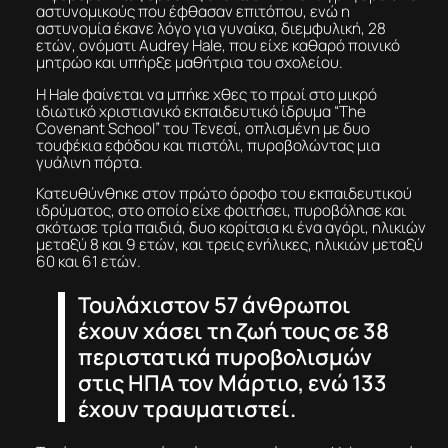
αστυνομικούς που έφθασαν επιτόπου, ενώ η
αστυνομία έκανε λόγο για γυναίκα, διεμφυλική, 28
ετών, ονόματι Audrey Hale, που είχε καθαρό ποινικό
μητρώο και υπήρξε μαθήτρια του σχολείου.
Η Hale φαίνεται να μπήκε χθες το πρωί στο μικρό
ιδιωτικό χριστιανικό εκπαιδευτικό ίδρυμα “The
Covenant School” του Τενεσί, οπλισμένη με δυο
τουφέκια εφόδου και πιστόλι, πυροβολώντας μια
γυάλινη πόρτα.
Κατευθύνθηκε στον πρώτο όροφο του εκπαιδευτικού
ιδρύματος, στο οποίο είχε φοιτήσει, πυροβόλησε και
σκότωσε τρία παιδιά, δυο κορίτσια κι ένα αγόρι, ηλικιών
μεταξύ 8 και 9 ετών, και τρεις ενήλικες, ηλικιών μεταξύ
60 και 61 ετών.
Τουλάχιστον 57 άνθρωποι
έχουν χάσει τη ζωή τους σε 38
περιστατικά πυροβολισμών
στις ΗΠΑ τον Μάρτιο, ενώ 133
έχουν τραυματιστεί.