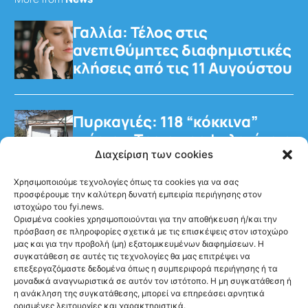
Γαλλία: Τέλος στις
ανεπιθύμητες διαφημιστικές
κλήσεις από τις 11 Αυγούστου
Πυρκαγιές: 118 “κόκκινα”
κτίρια – Τρεις προφυλακίσεις
για τη φωτιά στη Βοιωτία
Διαχείριση των cookies
Χρησιμοποιούμε τεχνολογίες όπως τα cookies για να σας
προσφέρουμε την καλύτερη δυνατή εμπειρία περιήγησης στον
ιστοχώρο του fyi.news.
Ορισμένα cookies χρησιμοποιούνται για την αποθήκευση ή/και την
πρόσβαση σε πληροφορίες σχετικά με τις επισκέψεις στον ιστοχώρο
μας και για την προβολή (μη) εξατομικευμένων διαφημίσεων. Η
Ακολούθησέ μας
συγκατάθεση σε αυτές τις τεχνολογίες θα μας επιτρέψει να
επεξεργαζόμαστε δεδομένα όπως η συμπεριφορά περιήγησης ή τα
μοναδικά αναγνωριστικά σε αυτόν τον ιστότοπο. Η μη συγκατάθεση ή
η ανάκληση της συγκατάθεσης, μπορεί να επηρεάσει αρνητικά
ορισμένες λειτουργίες και χαρακτηριστικά.