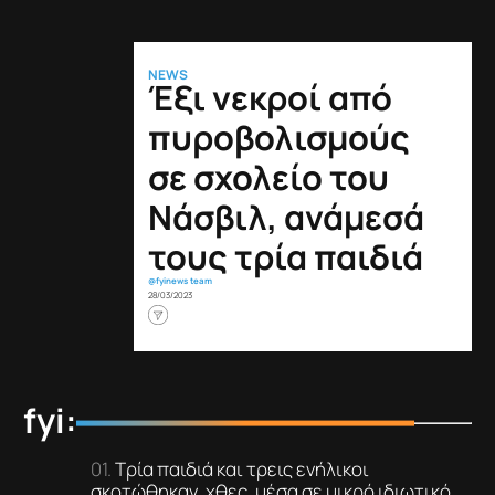
NEWS
Έξι νεκροί από
πυροβολισμούς
σε σχολείο του
Νάσβιλ, ανάμεσά
τους τρία παιδιά
@fyinews team
28/03/2023
fyi:
Τρία παιδιά και τρεις ενήλικοι
σκοτώθηκαν, χθες, μέσα σε μικρό ιδιωτικό