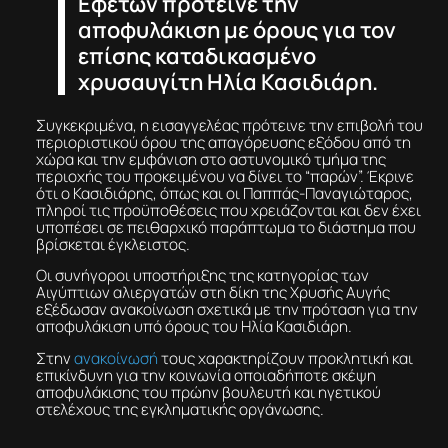
Εφετών πρότεινε την
αποφυλάκιση με όρους για τον
επίσης καταδικασμένο
χρυσαυγίτη Ηλία Κασιδιάρη.
Συγκεκριμένα, η εισαγγελέας πρότεινε την επιβολή του
περιοριστικού όρου της απαγόρευσης εξόδου από τη
χώρα και την εμφάνιση στο αστυνομικό τμήμα της
περιοχής του προκειμένου να δίνει το “παρών”. Έκρινε
ότι ο Κασιδιάρης, όπως και οι Παππάς-Παναγιώταρος,
πληροί τις προϋποθέσεις που χρειάζονται και δεν έχει
υποπέσει σε πειθαρχικό παράπτωμα το διάστημα που
βρίσκεται έγκλειστος.
Οι συνήγοροι υποστήριξης της κατηγορίας των
Αιγύπτιων αλιεργατών στη δίκη της Χρυσής Αυγής
εξέδωσαν ανακοίνωση σχετικά με την πρόταση για την
αποφυλάκιση υπό όρους του Ηλία Κασιδιάρη.
Στην
ανακοίνωσή
τους χαρακτηρίζουν προκλητική και
επικίνδυνη για την κοινωνία οποιαδήποτε σκέψη
αποφυλάκισης του πρώην βουλευτή και ηγετικού
στελέχους της εγκληματικής οργάνωσης.