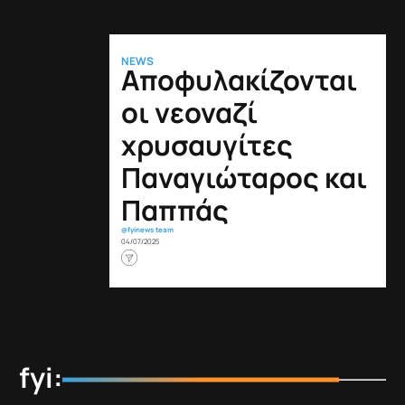
NEWS
Αποφυλακίζονται
οι νεοναζί
χρυσαυγίτες
Παναγιώταρος και
Παππάς
@fyinews team
04/07/2025
fyi: