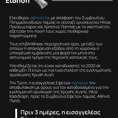
Είδηση
Ελεύθεροι
αφήνονται
με απόφαση του Συμβουλίου
Πλημμελειοδικών Λαμίας οι νεοναζί χρυσαυγίτες Ηλίας
Παναγιώταρος και Χρήστος Παππάς με το σκεπτικό ότι
εξέτισαν την ποινή τους χωρίς πειθαρχικά
παραπτώματα.
Τους επιβλήθηκαν περιοριστικοί όροι, μεταξύ των
οποίων η απαγόρευση εξόδου από τη χώρα και η
υποχρέωση εμφάνισης μία φορά τον μήνα στο
αστυνομικό τμήμα της περιοχής κατοικίας τους.
Υπενθυμίζεται ότι είχαν καταδικαστεί το 2020 σε
κάθειρξη 13 ετών ως ηγετικά στελέχη της εγκληματικής
οργάνωσης Χρυσή Αυγή.
Την Τρίτη, η εισαγγελέας Εφετών
πρότεινε
την
αποφυλάκιση με όρους για τον καταδικασμένο για την
εγκληματική οργάνωση της Χρυσής Αυγής, Ηλία
Κασιδιάρη, προς το Συμβούλιο Εφετών Λαμίας, Αθηνά
Παπά.
Πριν 3 ημέρες, η εισαγγελέας