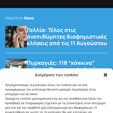
More from
News
Γαλλία: Τέλος στις
ανεπιθύμητες διαφημιστικές
κλήσεις από τις 11 Αυγούστου
Πυρκαγιές: 118 “κόκκινα”
κτίρια – Τρεις προφυλακίσεις
για τη φωτιά στη Βοιωτία
Διαχείριση των cookies
Χρησιμοποιούμε τεχνολογίες όπως τα cookies για να σας
προσφέρουμε την καλύτερη δυνατή εμπειρία περιήγησης στον
ιστοχώρο του fyi.news.
Ορισμένα cookies χρησιμοποιούνται για την αποθήκευση ή/και την
πρόσβαση σε πληροφορίες σχετικά με τις επισκέψεις στον ιστοχώρο
μας και για την προβολή (μη) εξατομικευμένων διαφημίσεων. Η
Ακολούθησέ μας
συγκατάθεση σε αυτές τις τεχνολογίες θα μας επιτρέψει να