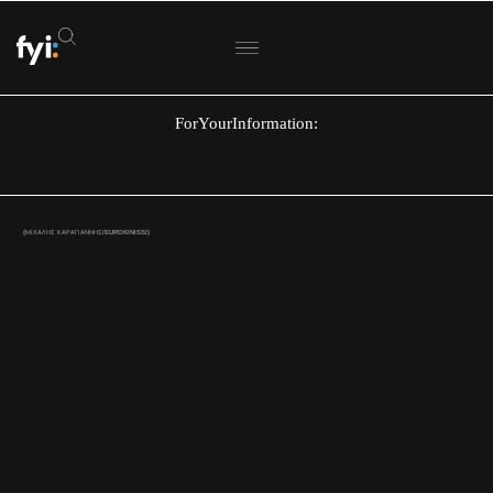
ForYourInformation:
(ΜΙΧΑΛΗΣ ΚΑΡΑΓΙΑΝΝΗΣ/EUROKINISSI)