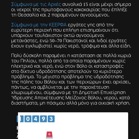
Σύμφωνα με τις Αρχές
συνολικά 15 είναι μέχρι σήμερα
οι νεκροί της πρωτοφανούς κακοκαιρίας που έπληξε
τη Θεσσαλία και 2 παραμένουν αγνοούμενοι.
Σύμφωνα με την ΚΕΕΡΦΑ
εργάτες γης από την
ευρύτερη περιοχή που επλήγη επισημαίνουν ότι
υπάρχουν τουλάχιστον οκτώ αγνοούμενοι
μετανάστες, ενώ 50–70 Πακιστανοί και Ινδοί εργάτες
έχουν εγκλωβιστεί χωρίς νερό, τρόφιμα και άλλα είδη.
Πολύ δύσκολη παραμένει η κατάσταση σε πολλά χωριά
του Πηλίου, πολλά από τα οποία παραμένουν χωρίς
ηλεκτρικό και νερό, ενώ στον Βόλο οι καταστροφές
στο δίκτυο υδροδότησης αποτελούν το κυριότερο
πρόβλημα. Το μέγιστο πρόβλημα της υδροδότησης
της πόλης του Βόλου και των περιχώρων έχει αρχίσει,
πάντως, να αμβλύνεται με την παροχέτευση
χλωριωμένου, σύμφωνα με τη Δημοτική Επιχείρηση
Ύδρευσης Αποχέτευσης Μείζονος Βόλου, νερού, κατά
διαστήματα, μη πόσιμου αλλά μόνο για οικιακή χρήση.
κλήσεις έχει
λάβει το