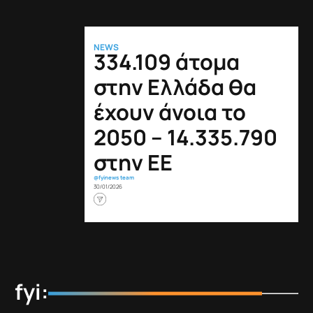
NEWS
334.109 άτομα
στην Ελλάδα θα
έχουν άνοια το
2050 – 14.335.790
στην ΕΕ
@fyinews team
30/01/2026
fyi: