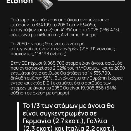
Είδηση
Τα άτομα που πάσχουν από άνοια αναμένεται να
φτάσουν τα 334.109 το 2050 στην Ελλάδα,
καταγράφοντας αύξηση 41,3% από το 2025 (236.473),
σύμφωνα με έκθεση της Alzheimer Europe.
Το 2050 η νόσος θα είναι συχνότερη
στις γυναίκες έναντι των ανδρών (215.911 γυναίκες
πάσχοντες, 118.198 άνδρες).
Στην ΕΕ πέρυσι 9.065.706 άτομα είχαν άνοια, αριθμός
που αντιστοιχεί στο 2,02% του πληθυσμού, και το 2050
εκτιμάται ότι ο αριθμός θα φτάσει τα 14.335.790,
δηλαδή αύξηση 58%. Συνολικά για την Ευρώπη (xώρες
εντός και εκτός Ε.Ε.) εκτιμάται ότι ο αριθμός των
ατόμων με άνοια το 2050 θα είναι 19.905.856 (64%
αύξηση σε σχέση με σήμερα).
Το 1/3 των ατόμων με άνοια θα
είναι συγκεντρωμένο σε
Γερμανία (2.7 εκατ.), Γαλλία
(2.3 εκατ) και Ιταλία 2.2 εκατ.).