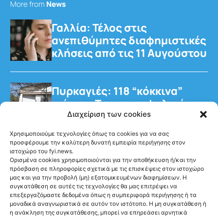
More from
News
Γαλλία: Τέλος στις
ανεπιθύμητες διαφημιστικές
κλήσεις από τις 11 Αυγούστου
Πυρκαγιές: 118 “κόκκινα”
κτίρια – Τρεις προφυλακίσεις
για τη φωτιά στη Βοιωτία
Διαχείριση των cookies
Χρησιμοποιούμε τεχνολογίες όπως τα cookies για να σας
προσφέρουμε την καλύτερη δυνατή εμπειρία περιήγησης στον
ιστοχώρο του fyi.news.
Ορισμένα cookies χρησιμοποιούνται για την αποθήκευση ή/και την
πρόσβαση σε πληροφορίες σχετικά με τις επισκέψεις στον ιστοχώρο
μας και για την προβολή (μη) εξατομικευμένων διαφημίσεων. Η
Ακολούθησέ μας
συγκατάθεση σε αυτές τις τεχνολογίες θα μας επιτρέψει να
επεξεργαζόμαστε δεδομένα όπως η συμπεριφορά περιήγησης ή τα
μοναδικά αναγνωριστικά σε αυτόν τον ιστότοπο. Η μη συγκατάθεση ή
η ανάκληση της συγκατάθεσης, μπορεί να επηρεάσει αρνητικά