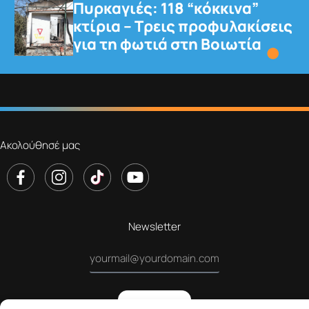
Είδηση
Η Γαλλία απαγορεύει από τις 11 Αυγούστου τις
ανεπιθύμητες τηλεφωνικές κλήσεις για εμπορικούς
σκοπούς, υιοθετώντας αυστηρότερο μοντέλο
προστασίας των καταναλωτών. Με το νέο πλαίσιο, οι
επιχειρήσεις δεν θα μπορούν πλέον να καλούν πολίτες
για προωθητικές ενέργειες χωρίς προηγούμενη
συγκατάθεσή τους, η οποία θα μπορεί να ανακαλείται
οποιαδήποτε στιγμή.
Μέχρι σήμερα ίσχυε σύστημα opt-out, βάσει του
οποίου όσοι δεν επιθυμούσαν να λαμβάνουν τέτοιες
κλήσεις έπρεπε να καταχωρίζουν τον αριθμό τους σε
κρατική λίστα αποκλεισμού. Οργανώσεις καταναλωτών
υποστήριζαν, ωστόσο, ότι ορισμένα τηλεφωνικά
κέντρα αγνοούσαν τη λίστα, ενώ οι Αρχές εκτιμούν ότι
περίπου το 75% των πολιτών δέχεται τουλάχιστον μία
ανεπιθύμητη εμπορική κλήση την εβδομάδα.
Το 75% των πολιτών