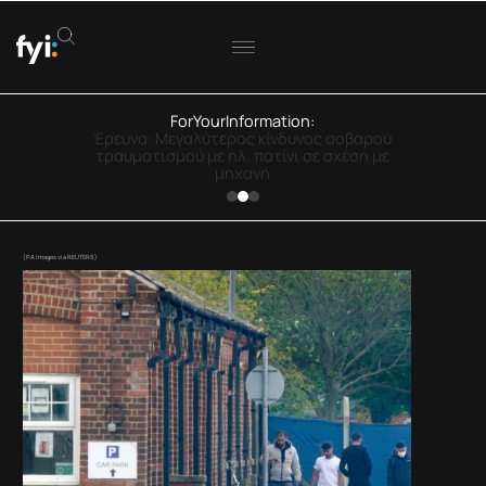
Η καθαρή μετανάστευση προς τo
Ηνωμένο Βασίλειο έφθασε τον αριθμό-
ρεκόρ των000 ατόμων πέρυσι, σύμφωνα με
τα επίσημα στοιχεία, αυξάνοντας την πίεση
στην κυβέρνηση, η οποία έχει δεσμευθεί για
την μείωσή της.
Η αύξηση οφείλεται κατά κύριο λόγο σε
πολίτες χωρών εκτός ΕΕ,
συμπεριλαμβανομένων των προσφύγων
βάσει προγραμμάτων της κυβέρνησης για τη
χορήγηση βίζας σε Ουκρανούς και σε όσους
μεταναστεύουν για δουλειά και σπουδές,
ανέφερε το Γραφείο Στατιστικής (ONS).
Είδηση