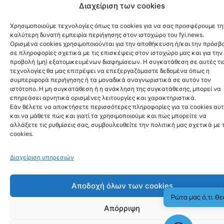
καταγγέλλει ότι δέχεται
Διαχείριση των cookies
τουλάχιστον μία τέτοια κλήση
Χρησιμοποιούμε τεχνολογίες όπως τα cookies για να σας προσφέρουμε τη
την εβδομάδα.
καλύτερη δυνατή εμπειρία περιήγησης στον ιστοχώρο του fyi.news.
Ορισμένα cookies χρησιμοποιούνται για την αποθήκευση ή/και την πρόσβ
σε πληροφορίες σχετικά με τις επισκέψεις στον ιστοχώρο μας και για την
Οι παραβάσεις θα μπορούν να επισύρουν πρόστιμα
προβολή (μη) εξατομικευμένων διαφημίσεων. Η συγκατάθεση σε αυτές τι
έως €75.000 ανά κλήση για φυσικά πρόσωπα και έως
τεχνολογίες θα μας επιτρέψει να επεξεργαζόμαστε δεδομένα όπως η
€375.000 για εταιρείες. Προβλέπονται πάντως
εξαιρέσεις, όταν ο καταναλωτής έχει δώσει ρητή
συμπεριφορά περιήγησης ή τα μοναδικά αναγνωριστικά σε αυτόν τον
συγκατάθεση ή όταν υπάρχει ήδη συμβατική σχέση με
ιστότοπο. Η μη συγκατάθεση ή η ανάκληση της συγκατάθεσης, μπορεί να
την επιχείρηση και η επικοινωνία αφορά νέα εμπορική
επηρεάσει αρνητικά ορισμένες λειτουργίες και χαρακτηριστικά.
προσφορά.
Εάν θέλετε να αποκτήσετε περισσότερες πληροφορίες για τα cookies αυ
και να μάθετε πώς και γιατί τα χρησιμοποιούμε και πώς μπορείτε να
Η ρύθμιση στοχεύει τόσο στον περιορισμό των
αλλάξετε τις ρυθμίσεις σας, συμβουλευθείτε την πολιτική μας σχετικά με 
πιεστικών πρακτικών πωλήσεων όσο και στην
cookies.
προστασία ευάλωτων πολιτών από παραπλανητικές ή
καταχρηστικές εμπορικές μεθόδους. Το νέο καθεστώς
προκαλεί πάντως ανησυχία στο Μαρόκο, όπου μεγάλο
Διαχείριση υπηρεσιών
μέρος των call centers εξυπηρετεί γαλλικές εταιρείες
και εκτιμάται ότι έως 50.000 θέσεις εργασίας μπορεί
να επηρεαστούν.
Αποδοχή όλων των cookies
Πηγή:
France24
Ρώτα μας ό,τι θε
Απόρριψη