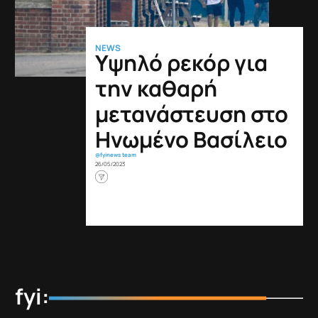
Η καθαρή μετανάστευση προς τo Ηνωμένο Βασίλειο
(ΗΒ)
έφθασε
τον αριθμό-ρεκόρ των 606.000 ατόμων
πέρυσι, σύμφωνα με τα επίσημα στοιχεία που
δημοσιοποιήθηκαν χθες, αυξάνοντας την πίεση στον
Βρετανό πρωθυπουργό Rishi Sunak, ο οποίος έχει
δεσμευθεί ότι θα τη μειώσει.
Η αύξηση οφείλεται κατά κύριο λόγο στους πολίτες
χωρών που δεν είναι μέλη της EE,
συμπεριλαμβανομένων των προσφύγων βάσει
προγραμμάτων της κυβέρνησης για τη χορήγηση βίζας
σε Ουκρανούς και όσων μεταναστεύουν για δουλειά και
σπουδές,
ανέφερε
το Γραφείο Στατιστικής (ONS).
Για περισσότερο από μία δεκαετία διαδοχικές
κυβερνήσεις των Συντηρητικών υπόσχονται να
μειώσουν τη μετανάστευση, χωρίς όμως αυτό να
επιτυγχάνεται.
Τα ψηλά επίπεδα νόμιμης
μετανάστευσης ήταν ένα από
τα βασικά θέματα του
δημοψηφίσματος για το Brexit