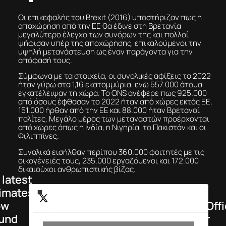
NEWS
Γαλλία: Τέλος στις
ανεπιθύμητες
διαφημιστικές
κλήσεις από τις 11
Αυγούστου
@fyinews team
07/08/2026