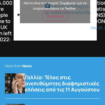
fyi:
Η Γαλλία απαγορεύει με νόμο από τις 11.08
τις ανεπιθύμητες τηλεφωνικές κλήσεις για
εμπορικούς σκοπούς, με στόχο την
προστασία καταναλωτών από πιεστικές
πρακτικές πωλήσεων και την προφύλαξη
των πιο ευάλωτων πολιτών από
παραπλανητικές εμπορικές μεθόδους.
Μέχρι σήμερα, όσοι δεν επιθυμούσαν να
λαμβάνουν διαφημιστικές κλήσεις έπρεπε να
καταχωρίσουν τον αριθμό τους στην
αρμόδια κρατική υπηρεσία, ωστόσο
οργανώσεις καταναλωτών υποστήριζαν, ότι
ορισμένα τηλεφωνικά κέντρα αγνοούσαν τη
σχετική λίστα.
Τα πρόστιμα ανά κλήση θα ανέρχονται σε
€75.000 για φυσικά πρόσωπα και €375.000
για εταιρίες.