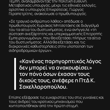
Τέμπη, αναλαμβάνοντας την πολιτική ευθύνη.
Μεταβατικός υπουργός, μέχρι τις εθνικές εκλογές,
ορίστηκε ο υπουργός Επικρατείας, Γιώργος
Γεραπετρίτης, ανακοίνωσε ο πρωθυπουργός.
«Σε τραγικό ανθρώπινο λάθος» απέδωσε ο
πρωθυπουργός Κυριάκος Μητσοτάκης σε διάγγελμά
του τα αίτια του δυστυχήματος, ενώ ανήγγειλε «τη
σύσταση ανεξάρτητης και υπερκομματικής Επιτροπής
Εμπειρογνωμόνων, που θα εξετάσει πλήρως τα αίτια
του δυστυχήματος. Αλλά θα εξετάσει και τις
διαχρονικές καθυστερήσεις στην υλοποίηση των
σιδηροδρομικών έργων».
«Κανένας παρηγορητικός λόγος
δεν μπορεί να ανακουφίσει»
τον πόνο όσων έχασαν τους
δικούς τους, ανέφερε η ΠτΔ Κ.
Σακελλαροπούλου.
Επίσης εξέφρασε τις ευχαριστίες του στις γυναίκες και
τους άνδρες του κρατικού μηχανισμού που
κινητοποιήθηκαν από την πρώτη στιγμή.