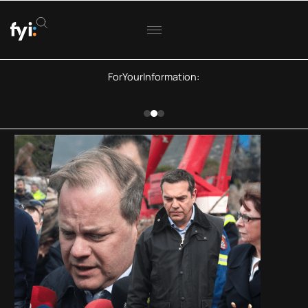
ForYourInformation:
Eurostat: Μειώνονται οι τακτικοί καπνιστές
στην Ελλάδα