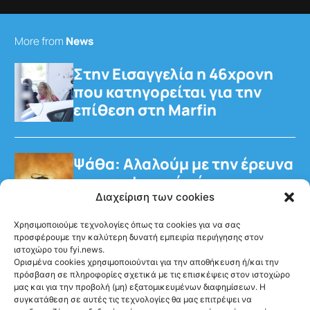
More from
News
Στην Εισαγγελία η 46χρονη
που κατηγορείται για την
επίθεση στη Marfin
Ψάθα: Αλαλούμ με την έρευνα
για την φονική σύγκρουση
των ελικοπτέρων
Διαχείριση των cookies
Χρησιμοποιούμε τεχνολογίες όπως τα cookies για να σας
προσφέρουμε την καλύτερη δυνατή εμπειρία περιήγησης στον
ιστοχώρο του fyi.news.
Ορισμένα cookies χρησιμοποιούνται για την αποθήκευση ή/και την
πρόσβαση σε πληροφορίες σχετικά με τις επισκέψεις στον ιστοχώρο
μας και για την προβολή (μη) εξατομικευμένων διαφημίσεων. Η
Ακολούθησέ μας
συγκατάθεση σε αυτές τις τεχνολογίες θα μας επιτρέψει να