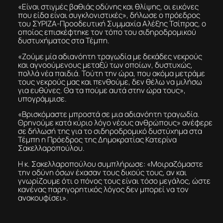
«Είναι στιγμές βαθιάς οδύνης και θλίψης, οι εικόνες
που είδα είναι συγκλονιστικές», δήλωσε ο πρόεδρος
του ΣΥΡΙΖΑ-Προοδευτική Συμμαχία Αλέξης Τσίπρας, ο
οποίος επισκέφτηκε τον τόπο του σιδηροδρομικού
δυστυχήματος στα Τέμπη.
«Ζούμε μία αδιανόητη τραγωδία με δεκάδες νεκρούς
και αγνοούμενους μεταξύ των οποίων, δυστυχώς,
πολλά νέα παιδιά. Τούτη την ώρα, που ακόμα μετράμε
τους νεκρούς μας και πενθούμε, δεν θέλω να μιλήσω
για ευθύνες. Θα τα πούμε αυτά στην ώρα τους»,
υπογράμμισε.
«Βρισκόμαστε μπροστά σε μια αδιανόητη τραγωδία.
Θρηνούμε κατά κύριο λόγο νέους ανθρώπους» ανέφερε
σε δήλωσή της για το σιδηροδρομικό δυστύχημα στα
Τέμπη η Πρόεδρος της Δημοκρατίας Κατερίνα
Σακελλαροπούλου.
Η κ. Σακελλαροπούλου συμπλήρωσε: «Μοιραζόμαστε
την οδύνη όσων έχασαν τους δικούς τους, αν και
γνωρίζουμε ότι ο πόνος τους είναι τόσο μεγάλος, ώστε
κανένας παρηγορητικός λόγος δεν μπορεί να τον
ανακουφίσει».