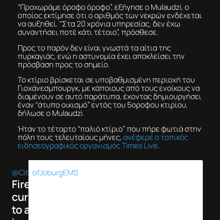
“Προχωράμε όροφο όροφο”, εξήγησε ο Mulaudzi, ο
οποίος εκτίμησε ότι ο αριθμός των νεκρών ενδέχεται
να αυξηθεί. “Στα 20 χρόνια υπηρεσίας, δεν έχω
συναντήσει ποτέ κάτι τέτοιο”, πρόσθεσε.
Προς το παρόν δεν είναι γνωστά τα αίτια της
πυρκαγιάς, ενώ η αστυνομία έχει αποκλείσει την
πρόσβαση προς το σημείο.
Το κτίριο βρίσκεται σε υποβαθμισμένη περιοχή του
Γιοχάνεσμπουργκ, με κάποιους από τους ενοίκους να
διαμένουν σε αυτό παράτυπα, έχοντας δημιουργήσει
έναν “άτυπο οικισμό” εντός του 5οροφου κτιρίου,
δήλωσε ο Mulaudzi.
Ήταν το τέταρτο “παλιό κτίριο” που πήρε φωτιά στην
πόλη τους τελευταίους μήνες,
ανέφερε ο τοπικός
ειδησεογραφικός οργανισμός Times Live
.
@CityofJoburgEMS
Firefighters are
currently attending
to a building on fire