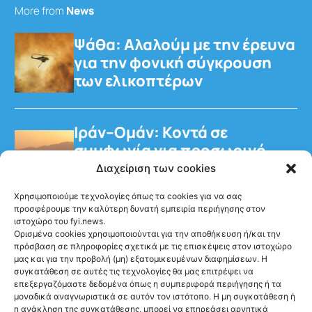
More from
News
Ψάθα: Αλαλούμ με την έρευνα
για την φονική σύγκρουση
των ελικοπτέρων
Ιράν–Ομάν: Κοντά σε
συμφωνία για προσωρινό
διάδρομο στα Στενά του
Διαχείριση των cookies
Ορμούζ
Χρησιμοποιούμε τεχνολογίες όπως τα cookies για να σας
προσφέρουμε την καλύτερη δυνατή εμπειρία περιήγησης στον
ιστοχώρο του fyi.news.
Ορισμένα cookies χρησιμοποιούνται για την αποθήκευση ή/και την
πρόσβαση σε πληροφορίες σχετικά με τις επισκέψεις στον ιστοχώρο
μας και για την προβολή (μη) εξατομικευμένων διαφημίσεων. Η
συγκατάθεση σε αυτές τις τεχνολογίες θα μας επιτρέψει να
επεξεργαζόμαστε δεδομένα όπως η συμπεριφορά περιήγησης ή τα
Ακολούθησέ μας
μοναδικά αναγνωριστικά σε αυτόν τον ιστότοπο. Η μη συγκατάθεση ή
η ανάκληση της συγκατάθεσης, μπορεί να επηρεάσει αρνητικά