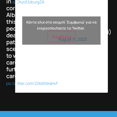
in
CBD
@CityofJoburgZA
corner Delvers,
Alberts street at
— Cojems
this stage 10
Κάντε κλικ στο κουμπί 'Συμφωνώ' για να
Spokesperson
people confirmed
ενεργοποιήσετε το Twitter.
(@RobertMulaudzi)
dead and multiple
Συμφωνώ
August 31, 2023
patients treated on
scene transported
to various health
care facilities for
further medical
care
pic.twitter.com/20b6NXaHvF