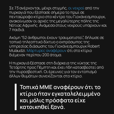
Σε 73 ανέρχονται, μέχρι στιγμής,
οι νεκροί
από την
πυρκαγιά που ξέσπασε σήμερα το πρωί σε
πενταώροφο κτίριο στο κέντρο του Γιοχάνεσμπουργκ,
ανακοίνωσαν οι αρχές της μεγαλύτερης πόλης της
Νότιας Αφρικής. Ανάμεσα στους νεκρούς υπάρχουν και
7 παιδιά.
Ακόμη “52 άνθρωποι έχουν τραυματιστεί”, δήλωσε σε
τοπικό τηλεοπτικό δίκτυο ο εκπρόσωπος της
υπηρεσίας διάσωσης του Γιοχάνεσμπουργκ Robert
Mulaudzi.
Μάρτυρες αναφέρουν
ότι στο κτίριο
διέμεναν περίπου 200 άτομα.
Η πυρκαγιά ξέσπασε στη διάρκεια της νύκτας της
Τετάρτης προς Πέμπτη και έχει ήδη κατασβεστεί από
την πυροσβεστική. Οι έρευνες για τον εντοπισμό
άλλων θυμάτων συνεχίζονται στο κτίριο.
Τοπικά ΜΜΕ αναφέρουν ότι το
κτίριο ήταν εγκαταλελειμμένο
και μόλις πρόσφατα είχε
κατοικηθεί ξανά.