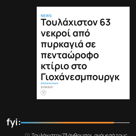
NEWS
Τουλάχιστον 63
νεκροί από
πυρκαγιά σε
πενταώροφο
κτίριο στο
Γιοχάνεσμπουργκ
@fyinews team
31/08/2023
fyi:
Τουλάχιστον 73 άνθρωποι, ανάμεσά τους