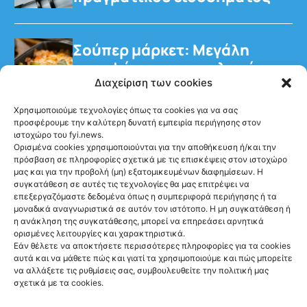
Σούπερ μάρκετ: Μεγάλη
στροφή των καταναλωτών
στα έτοιμα γεύματα
Διαχείριση των cookies
Χρησιμοποιούμε τεχνολογίες όπως τα cookies για να σας
προσφέρουμε την καλύτερη δυνατή εμπειρία περιήγησης στον
ιστοχώρο του fyi.news.
Ορισμένα cookies χρησιμοποιούνται για την αποθήκευση ή/και την
πρόσβαση σε πληροφορίες σχετικά με τις επισκέψεις στον ιστοχώρο
μας και για την προβολή (μη) εξατομικευμένων διαφημίσεων. Η
Ακολούθησέ μας
συγκατάθεση σε αυτές τις τεχνολογίες θα μας επιτρέψει να
επεξεργαζόμαστε δεδομένα όπως η συμπεριφορά περιήγησης ή τα
μοναδικά αναγνωριστικά σε αυτόν τον ιστότοπο. Η μη συγκατάθεση ή
η ανάκληση της συγκατάθεσης, μπορεί να επηρεάσει αρνητικά
ορισμένες λειτουργίες και χαρακτηριστικά.
Εάν θέλετε να αποκτήσετε περισσότερες πληροφορίες για τα cookies
αυτά και να μάθετε πώς και γιατί τα χρησιμοποιούμε και πώς μπορείτε
Newsletter
να αλλάξετε τις ρυθμίσεις σας, συμβουλευθείτε την πολιτική μας
σχετικά με τα cookies.