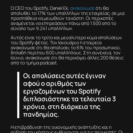
O CEO του Spotify, Daniel Ek,
ανακοίνωσε
ότι θα
απολυθεί το 17% των υπαλλήλων της εταιρείας, σε μια
προσπάθεια να μειωθούν τα κόστη. Οι περικοπές
αναμένεται να επηρεάσουν πάνω από 1.500 από το
σύνολο των 9.241 υπαλλήλων.
Αυτός είναι το τρίτο και μεγαλύτερο κύμα απολύσεων
του Spotify φέτος. Τον Ιανουάριο η εταιρεία
ανακοίνωσε ότι θα απολύσει το 6% του προσωπικού,
δηλαδή περίπου 600 υπαλλήλους. Στη συνέχεια, τον
Ιούνιο, ανακοίνωσε ότι θα περικόψει άλλες 200 θέσεις
από το τμήμα podcast.
Οι απολύσεις αυτές έγιναν
αφού ο αριθμός των
εργαζομένων του Spotify
διπλασιάστηκε τα τελευταία 3
χρόνια, στη διάρκεια της
πανδημίας.
Η επιβράδυνση της οικονομικής ανάπτυξης και η
αύξηση του κόστους ευθύνονται για τις περικοπές. Οι