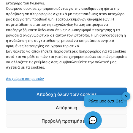
ιστοχώρο του fyi.news.
Επικοινωνία
Ορισμένα cookies χρησιμοποιούνται για την αποθήκευση ή/και την
Got a tip?
πρόσβαση σε πληροφορίες σχετικά με τις επισκέψεις στον ιστοχώρο
Όροι Χρήσης
μας και για την προβολή (μη) εξατομικευμένων διαφημίσεων. Η
συγκατάθεση σε αυτές τις τεχνολογίες θα μας επιτρέψει να
Πολιτική Απορρήτου
επεξεργαζόμαστε δεδομένα όπως η συμπεριφορά περιήγησης ή τα
Newsletter
μοναδικά αναγνωριστικά σε αυτόν τον ιστότοπο. Η μη συγκατάθεση ή
Email
η ανάκληση της συγκατάθεσης, μπορεί να επηρεάσει αρνητικά
ορισμένες λειτουργίες και χαρακτηριστικά.
Εάν θέλετε να αποκτήσετε περισσότερες πληροφορίες για τα cookies
Sign me up!
αυτά και να μάθετε πώς και γιατί τα χρησιμοποιούμε και πώς μπορείτε
να αλλάξετε τις ρυθμίσεις σας, συμβουλευθείτε την πολιτική μας
Ακολούθησέ μας
σχετικά με τα cookies.
ΙΔΙΟΚΤΗΣΙΑ: FYI NEWS ΜΟΝΟΠΡΟΣΩΠΗ Α.Ε © 2026
Διαχείριση υπηρεσιών
Ακολούθησέ μας
Αποδοχή όλων των cookies
✕
Newsletter
Ρώτα μας ό,τι θες
Email
Απόρριψη
Προβολή προτιμήσεων
Sign me up!
fyi.news - copyright 2026