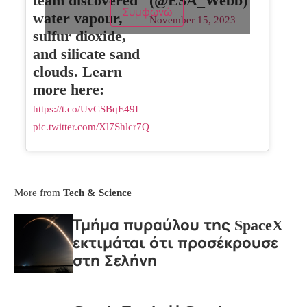
team discovered
(@ESA_Webb)
Συμφωνώ
water vapour,
November 15, 2023
sulfur dioxide,
and silicate sand
clouds. Learn
more here:
https://t.co/UvCSBqE49I
pic.twitter.com/Xl7Shlcr7Q
More from
Tech & Science
Τμήμα πυραύλου της SpaceX
εκτιμάται ότι προσέκρουσε
στη Σελήνη