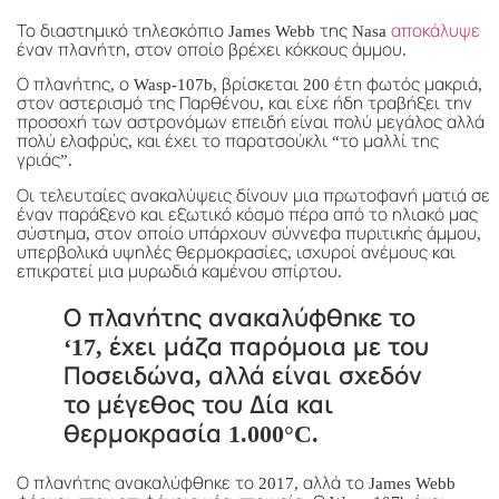
Το διαστημικό τηλεσκόπιο James Webb της Nasa
αποκάλυψε
έναν πλανήτη, στον οποίο βρέχει κόκκους άμμου.
Ο πλανήτης, ο Wasp-107b, βρίσκεται 200 έτη φωτός μακριά,
στον αστερισμό της Παρθένου, και είχε ήδη τραβήξει την
προσοχή των αστρονόμων επειδή είναι πολύ μεγάλος αλλά
πολύ ελαφρύς, και έχει το παρατσούκλι “το μαλλί της
γριάς”.
Οι τελευταίες ανακαλύψεις δίνουν μια πρωτοφανή ματιά σε
έναν παράξενο και εξωτικό κόσμο πέρα από το ηλιακό μας
σύστημα, στον οποίο υπάρχουν σύννεφα πυριτικής άμμου,
υπερβολικά υψηλές θερμοκρασίες, ισχυροί ανέμους και
επικρατεί μια μυρωδιά καμένου σπίρτου.
Ο πλανήτης ανακαλύφθηκε το
‘17, έχει μάζα παρόμοια με του
Ποσειδώνα, αλλά είναι σχεδόν
το μέγεθος του Δία και
θερμοκρασία 1.000°C.
Ο πλανήτης ανακαλύφθηκε το 2017, αλλά το James Webb