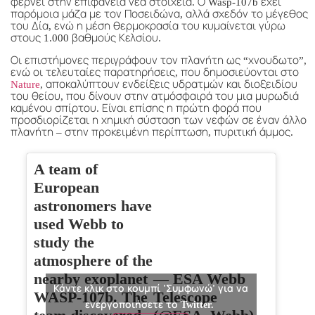
φέρνει στην επιφάνεια νέα στοιχεία. Ο Wasp-107b έχει
παρόμοια μάζα με τον Ποσειδώνα, αλλά σχεδόν το μέγεθος
του Δία, ενώ η μέση θερμοκρασία του κυμαίνεται γύρω
στους 1.000 βαθμούς Κελσίου.
Οι επιστήμονες περιγράφουν τον πλανήτη ως “χνουδωτο”,
ενώ οι τελευταίες παρατηρήσεις, που δημοσιεύονται στο
Nature
, αποκαλύπτουν ενδείξεις υδρατμών και διοξειδίου
του θείου, που δίνουν στην ατμόσφαιρά του μια μυρωδιά
καμένου σπίρτου. Είναι επίσης η πρώτη φορά που
προσδιορίζεται η χημική σύσταση των νεφών σε έναν άλλο
πλανήτη – στην προκειμένη περίπτωση, πυριτική άμμος.
A team of
European
astronomers have
used Webb to
study the
atmosphere of the
nearby exoplanet
— ESA Webb
Κάντε κλικ στο κουμπί 'Συμφωνώ' για να
WASP-107b. The
Telescope
ενεργοποιήσετε το Twitter.