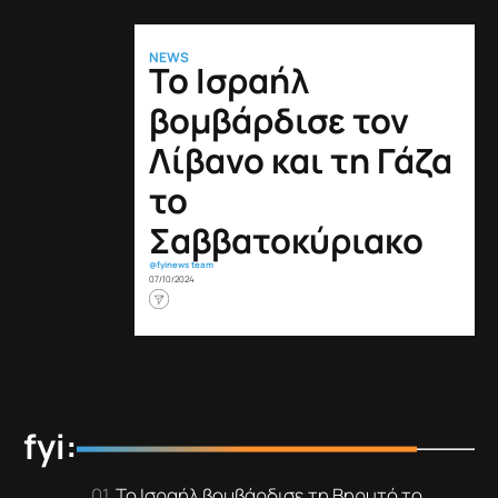
NEWS
Το Ισραήλ
βομβάρδισε τον
Λίβανο και τη Γάζα
το
Σαββατοκύριακο
@fyinews team
07/10/2024
fyi:
Το Ισραήλ βομβάρδισε τη Βηρυτό το