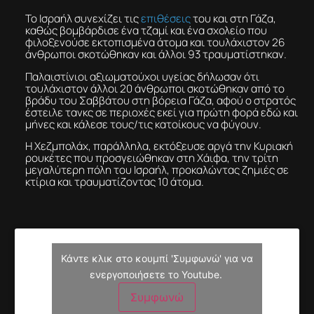
Το Ισραήλ συνεχίζει τις
επιθέσεις
του και στη Γάζα,
καθώς βομβάρδισε ένα τζαμί και ένα σχολείο που
φιλοξενούσε εκτοπισμένα άτομα και τουλάχιστον 26
άνθρωποι σκοτώθηκαν και άλλοι 93 τραυματίστηκαν.
Παλαιστίνιοι αξιωματούχοι υγείας δήλωσαν ότι
τουλάχιστον άλλοι 20 άνθρωποι σκοτώθηκαν από το
βράδυ του Σαββάτου στη βόρεια Γάζα, αφού ο στρατός
έστειλε τανκς σε περιοχές εκεί για πρώτη φορά εδώ και
μήνες και κάλεσε τους/τις κατοίκους να φύγουν.
Η Χεζμπολάχ, παράλληλα, εκτόξευσε αργά την Κυριακή
ρουκέτες που προσγειώθηκαν στη Χάιφα, την τρίτη
μεγαλύτερη πόλη του Ισραήλ, προκαλώντας ζημιές σε
κτίρια και τραυματίζοντας 10 άτομα.
Κάντε κλικ στο κουμπί 'Συμφωνώ' για να
ενεργοποιήσετε το Youtube.
Συμφωνώ