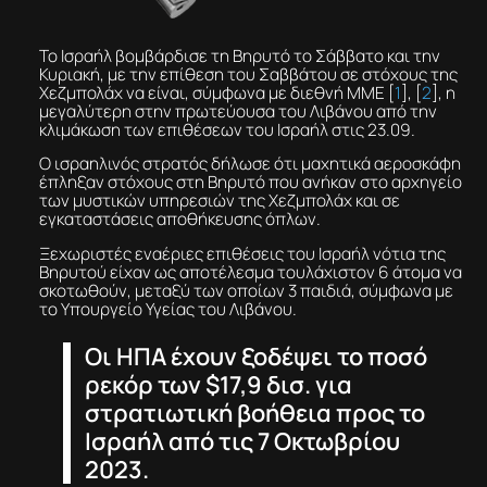
Το Ισραήλ βομβάρδισε τη Βηρυτό το Σάββατο και την
Κυριακή, με την επίθεση του Σαββάτου σε στόχους της
Χεζμπολάχ να είναι, σύμφωνα με διεθνή ΜΜΕ [
1
], [
2
], η
μεγαλύτερη στην πρωτεύουσα του Λιβάνου από την
κλιμάκωση των επιθέσεων του Ισραήλ στις 23.09.
Ο ισραηλινός στρατός δήλωσε ότι μαχητικά αεροσκάφη
έπληξαν στόχους στη Βηρυτό που ανήκαν στο αρχηγείο
των μυστικών υπηρεσιών της Χεζμπολάχ και σε
εγκαταστάσεις αποθήκευσης όπλων.
Ξεχωριστές εναέριες επιθέσεις του Ισραήλ νότια της
Βηρυτού είχαν ως αποτέλεσμα τουλάχιστον 6 άτομα να
σκοτωθούν, μεταξύ των οποίων 3 παιδιά, σύμφωνα με
το Yπουργείο Υγείας του Λιβάνου.
Οι ΗΠΑ έχουν ξοδέψει το ποσό
ρεκόρ των $17,9 δισ. για
στρατιωτική βοήθεια προς το
Ισραήλ από τις 7 Οκτωβρίου
2023.