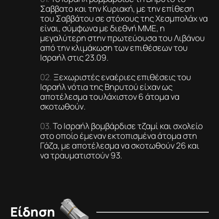
Σαββατο και την Κυριακή, με την επίθεση
του Σαββάτου σε στόχους της Χεσμπολάχ να
είναι, σύμφωνα με διεθνή ΜΜΕ, η
μεγαλύτερη στην πρωτεύουσα του Λιβάνου
από την κλιμάκωση των επιθέσεων του
Ισραήλ στις 23.09.
Ξεχωριστές εναέριες επιθέσεις του
Ισραήλ νότια της Βηρυτού είχαν ως
αποτέλεσμα τουλάχιστον 6 άτομα να
σκοτωθούν.
Το Ισραήλ βομβάρδισε τζαμί και σχολείο
στο οποίο έμεναν εκτοπισμένα άτομα στη
Γάζα, με αποτέλεσμα να σκοτωθούν 26 και
να τραυματιστούν 93.
Είδηση