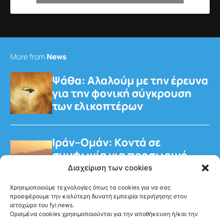
More from
News
Ψάθα: Αλαλούμ με την έρευνα
για την φονική σύγκρουση
των ελικοπτέρων
Ιράν–Ομάν: Κοντά σε
συμφωνία για προσωρινό
διάδρομο στα Στενά του
Διαχείριση των cookies
Ορμούζ
Χρησιμοποιούμε τεχνολογίες όπως τα cookies για να σας
προσφέρουμε την καλύτερη δυνατή εμπειρία περιήγησης στον
ιστοχώρο του fyi.news.
Ορισμένα cookies χρησιμοποιούνται για την αποθήκευση ή/και την