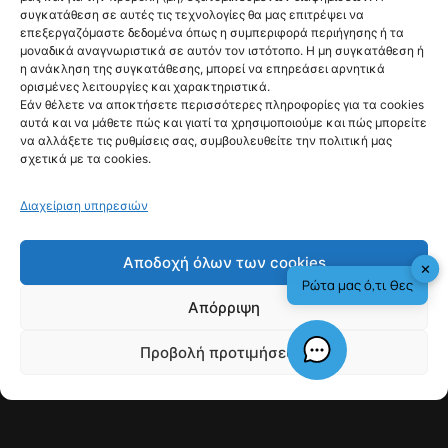
διαφημιστικές
συγκατάθεση σε αυτές τις τεχνολογίες θα μας επιτρέψει να
κλήσεις από τις 11
επεξεργαζόμαστε δεδομένα όπως η συμπεριφορά περιήγησης ή τα
μοναδικά αναγνωριστικά σε αυτόν τον ιστότοπο. Η μη συγκατάθεση ή
Αυγούστου
η ανάκληση της συγκατάθεσης, μπορεί να επηρεάσει αρνητικά
ορισμένες λειτουργίες και χαρακτηριστικά.
@fyinews team
Εάν θέλετε να αποκτήσετε περισσότερες πληροφορίες για τα cookies
07/08/2026
αυτά και να μάθετε πώς και γιατί τα χρησιμοποιούμε και πώς μπορείτε
να αλλάξετε τις ρυθμίσεις σας, συμβουλευθείτε την πολιτική μας
σχετικά με τα cookies.
Διαχείριση υπηρεσιών
fyi:
Αποδοχή όλων των cookies
✕
Ρώτα μας ό,τι θες
Η Γαλλία απαγορεύει με νόμο από τις 11.08
Απόρριψη
τις ανεπιθύμητες τηλεφωνικές κλήσεις για
εμπορικούς σκοπούς, με στόχο την
Προβολή προτιμήσεων
προστασία καταναλωτών από πιεστικές
Check This!
Γιατί Υπάρχουμε
πρακτικές πωλήσεων και την προφύλαξη
των πιο ευάλωτων πολιτών από
παραπλανητικές εμπορικές μεθόδους.