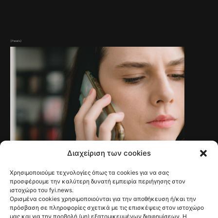
(Pexels)
Διαχείριση των cookies
Χρησιμοποιούμε τεχνολογίες όπως τα cookies για να σας
NEWS
Γαλλία: Τέλος στις
προσφέρουμε την καλύτερη δυνατή εμπειρία περιήγησης στον
ιστοχώρο του fyi.news.
ανεπιθύμητες
Ορισμένα cookies χρησιμοποιούνται για την αποθήκευση ή/και την
πρόσβαση σε πληροφορίες σχετικά με τις επισκέψεις στον ιστοχώρο
μας και για την προβολή (μη) εξατομικευμένων διαφημίσεων. Η