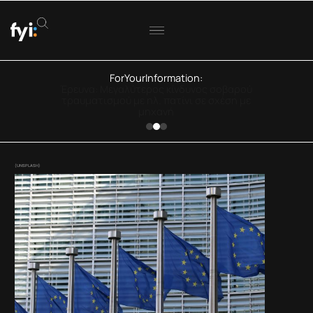
ForYourInformation:
ΟΟΣΑ: Στην Ελλάδα η μεγαλύτερη πτώση
πραγματικού εισοδήματος
(UNSPLASH)