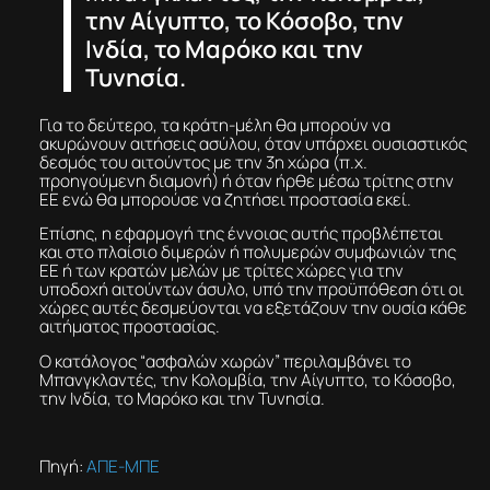
την Αίγυπτο, το Κόσοβο, την
Ινδία, το Μαρόκο και την
Τυνησία.
Για το δεύτερο, τα κράτη-μέλη θα μπορούν να
ακυρώνουν αιτήσεις ασύλου, όταν υπάρχει ουσιαστικός
δεσμός του αιτούντος με την 3η χώρα (π.χ.
προηγούμενη διαμονή) ή όταν ήρθε μέσω τρίτης στην
ΕΕ ενώ θα μπορούσε να ζητήσει προστασία εκεί.
Επίσης, η εφαρμογή της έννοιας αυτής προβλέπεται
και στο πλαίσιο διμερών ή πολυμερών συμφωνιών της
ΕΕ ή των κρατών μελών με τρίτες χώρες για την
υποδοχή αιτούντων άσυλο, υπό την προϋπόθεση ότι οι
χώρες αυτές δεσμεύονται να εξετάζουν την ουσία κάθε
αιτήματος προστασίας.
Ο κατάλογος “ασφαλών χωρών” περιλαμβάνει το
Μπανγκλαντές, την Κολομβία, την Αίγυπτο, το Κόσοβο,
την Ινδία, το Μαρόκο και την Τυνησία.
Πηγή:
ΑΠΕ-ΜΠΕ