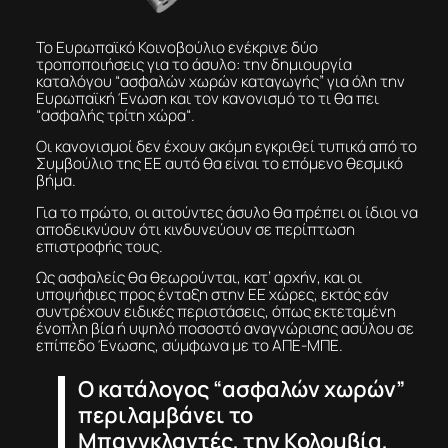
Το Ευρωπαϊκό Κοινοβούλιο ενέκρινε δύο
τροποποιήσεις για το άσυλο: την δημιουργία
καταλόγου “ασφαλών χωρών καταγωγής” για όλη την
Ευρωπαϊκή Ένωση και τον κανονισμό το τι θα πει
“ασφαλής τρίτη χώρα“.
Οι κανονισμοί δεν έχουν ακόμη εγκριθεί τυπικά από το
Συμβούλιο της ΕΕ αυτό θα είναι το επόμενο θεσμικό
βήμα.
Για το πρώτο, οι αιτούντες άσυλο θα πρέπει οι ίδιοι να
αποδεικνύουν ότι κινδυνεύουν σε περίπτωση
επιστροφής τους.
Ως ασφαλείς θα θεωρούνται, κατ’ αρχήν, και οι
υποψήφιες προς ένταξη στην ΕΕ χώρες, εκτός εάν
συντρέχουν ειδικές περιστάσεις, όπως εκτεταμένη
ένοπλη βία ή υψηλό ποσοστό αναγνώρισης ασύλου σε
επίπεδο Ένωσης, σύμφωνα με το ΑΠΕ-ΜΠΕ.
Ο κατάλογος “ασφαλών χωρών”
περιλαμβάνει το
Μπανγκλαντές, την Κολομβία,