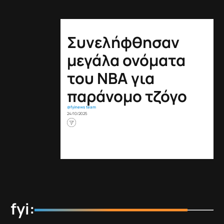
Συνελήφθησαν
μεγάλα ονόματα
του NBA για
παράνομο τζόγο
@fyinews team
24/10/2025
fyi: