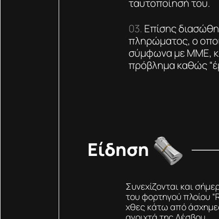
ταυτοποίησή του.
Επίσης διασώθηκ
πληρώματος, ο οποί
σύμφωνα με ΜΜΕ, κα
πρόβλημα καθώς “έμ
Είδηση
Συνεχίζονται και σήμε
του φορτηγού πλοίου “
χθες κάτω από άσχημε
ανοιχτά της Λέσβου.