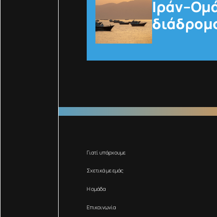
Ιράν–Ομά
διάδρομο
Γιατί υπάρχουμε
Σχετικά με εμάς
Η ομάδα
Επικοινωνία