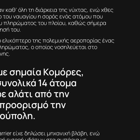
ν καθ’ όλη τη διάρκεια της νύχτας, ενώ χθες
ο του ναυαγίου η σορός ενός ατόμου που
ου πληρώματος του πλοίου, καθώς σήμερα
ησή του.
 ελικόπτερο της πολεμικής αεροπορίας ένας
πληρώματος, ο οποίος νοσηλεύεται στο
νης.
 με σημαία Κομόρες,
συνολικά 14 άτομα
ε αλάτι από την
 προορισμό την
ούπολη.
arrier είχε δηλώσει μηχανική βλάβη, ενώ
ρή εισροή υδάτων στα αμπάρια με