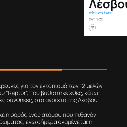
Λέσβο
@fyinews team
27/11/2023
έρευνες για τον εντοπισμό των 12 μελών
υ “Raptor”, που βυθίστηκε χθες, κάτω
ές συνθήκες, στα ανοιχτά της Λέσβου.
κε η σορός ενός ατόμου που πιθανόν
ηρώματος, ενώ σήμερα αναμένεται η