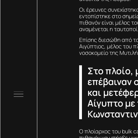
Οι έρευνες συνεχίστηκα
εντοπίστηκε στο σημεί
πιθανόν είναι μέλος τ
αναμένεται η ταυτοποί
Επίσης διεσώθη από το
Αιγύπτιος, μέλος του 
νοσοκομείο της Μυτιλή
Στο πλοίο,
επέβαιναν 
και μετέφερ
Αίγυπτο με
Κωνσταντιν
Ο πλοίαρχος του bulk c
πιθανόν να υπήρξε μικ