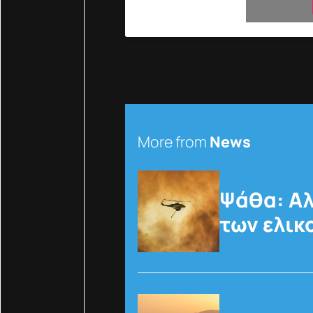
More from
News
Ψάθα: Αλ
των ελι