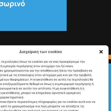
οσωρινό
Διαχείριση των cookies
 τεχνολογίες όπως τα cookies για να σας προσφέρουμε την
ή εμπειρία περιήγησης στον ιστοχώρο του fyi.news.
Check This!
es χρησιμοποιούνται για την αποθήκευση ή/και την πρόσβαση σε
ετικά με τις επισκέψεις στον ιστοχώρο μας και για την προβολή
Ακολούθησέ μας
υμένων διαφημίσεων. Η συγκατάθεση σε αυτές τις τεχνολογίες θα
να επεξεργαζόμαστε δεδομένα όπως η συμπεριφορά περιήγησης ή
αγνωριστικά σε αυτόν τον ιστότοπο. Η μη συγκατάθεση ή η
υγκατάθεσης, μπορεί να επηρεάσει αρνητικά ορισμένες
 χαρακτηριστικά.
αποκτήσετε περισσότερες πληροφορίες για τα cookies αυτά και να
γιατί τα χρησιμοποιούμε και πώς μπορείτε να αλλάξετε τις
συμβουλευθείτε την πολιτική μας σχετικά με τα cookies.