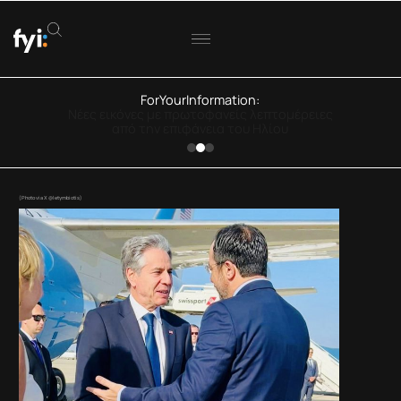
ForYourInformation:
Eurostat: Μειώνονται οι τακτικοί καπνιστές
στην Ελλάδα
(Photo via X @letymbiotis)