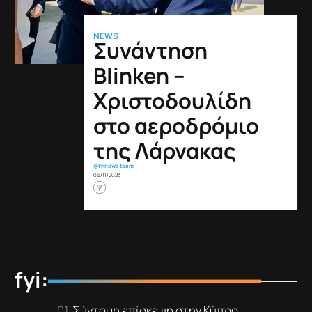
NEWS
Συνάντηση
Blinken –
Χριστοδουλίδη
στο αεροδρόμιο
της Λάρνακας
@fyinews team
06/11/2023
fyi:
Σύντομη επίσκεψη στην Κύπρο