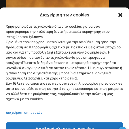
Διαχείριση των cookies
Χρησιμοποιούμε τεχνολογίες όπως τα cookies για να σας
προσφέρουμε την καλύτερη δυνατή εμπειρία περιήγησης στον
ιστοχώρο του fyi.news.
Ορισμένα cookies χρησιμοποιούνται για την αποθήκευση ή/και την
πρόσβαση σε πληροφορίες σχετικά με τις επισκέψεις στον ιστοχώρο
μας και για την προβολή (μη) εξατομικευμένων διαφημίσεων. Η
συγκατάθεση σε αυτές τις τεχνολογίες θα μας επιτρέψει να
επεξεργαζόμαστε δεδομένα όπως η συμπεριφορά περιήγησης ή τα
μοναδικά αναγνωριστικά σε αυτόν τον ιστότοπο. Η μη συγκατάθεση ή
NEWS
η ανάκληση της συγκατάθεσης, μπορεί να επηρεάσει αρνητικά
Ψάθα: Αλαλούμ με
ορισμένες λειτουργίες και χαρακτηριστικά.
Εάν θέλετε να αποκτήσετε περισσότερες πληροφορίες για τα cookies
την έρευνα για
αυτά και να μάθετε πώς και γιατί τα χρησιμοποιούμε και πώς μπορείτε
να αλλάξετε τις ρυθμίσεις σας, συμβουλευθείτε την πολιτική μας
την φονική
σχετικά με τα cookies.
σύγκρουση των
Διαχείριση υπηρεσιών
ελικοπτέρων
@fyinews team
Αποδοχή όλων των cookies