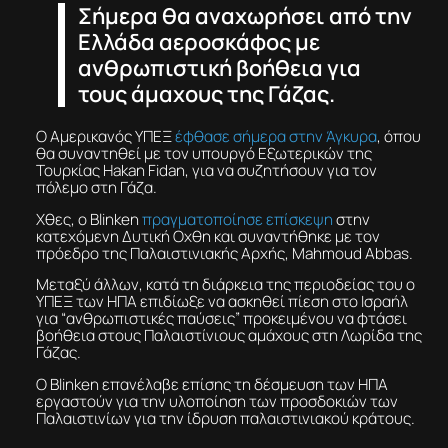
Σήμερα θα αναχωρήσει από την
Ελλάδα αεροσκάφος με
ανθρωπιστική βοήθεια για
τους άμαχους της Γάζας.
Ο Αμερικανός ΥΠΕΞ
έφθασε σήμερα στην Άγκυρα
, όπου
θα συναντηθεί με τον υπουργό Εξωτερικών της
Τουρκίας Hakan Fidan, για να συζητήσουν για τον
πόλεμο στη Γάζα.
Χθες, ο Blinken
πραγματοποίησε επίσκεψη
στην
κατεχόμενη Δυτική Οχθη και συναντήθηκε με τον
πρόεδρο της Παλαιστινιακής Αρχής, Mahmoud Abbas.
Μεταξύ άλλων, κατά τη διάρκεια της περιοδείας του ο
ΥΠΕΞ των ΗΠΑ επιδίωξε να ασκηθεί πίεση στο Ισραήλ
για “ανθρωπιστικές παύσεις” προκειμένου να φτάσει
βοήθεια στους Παλαιστίνιους αμάχους στη Λωρίδα της
Γάζας.
Ο Blinken επανέλαβε επίσης τη δέσμευση των ΗΠΑ
εργαστούν για την υλοποίηση των προσδοκιών των
Παλαιστινίων για την ίδρυση παλαιστινιακού κράτους.