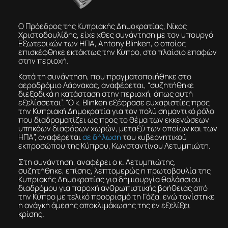
Ο Πρόεδρος της Κυπριακής Δημοκρατίας, Νίκος
Χριστοδουλίδης, είχε χθες συνάντηση με τον υπουργό
Εξωτερικών των ΗΠΑ, Antony Blinken, ο οποίος
επισκέφθηκε εκτάκτως την Κύπρο, στο πλαίσιο επαφών
στην περιοχή.
Κατά τη συνάντηση, που πραγματοποιήθηκε στο
αεροδρόμιο Λάρνακας, αναφέρεται, “συζητήθηκε
διεξοδικά η κατάσταση στην περιοχή, όπως αυτή
εξελίσσεται”. “Ο κ. Blinken εξέφρασε ευχαριστίες προς
την Κυπριακή Δημοκρατία για τον πολύ σημαντικό ρόλο
που διαδραματίζει ως προς το θέμα των εκκενώσεων
υπηκόων διαφόρων χωρών, μεταξύ των οποίων και των
ΗΠΑ”, αναφέρεται
σε δήλωση
του κυβερνητικού
εκπροσώπου της Κύπρου, Κωνσταντίνου Λετυμπιώτη.
Στη συνάντηση, αναφέρει ο κ. Λετυμπιώτης,
συζητήθηκε, επίσης, λεπτομερώς η πρωτοβουλία της
Κυπριακής Δημοκρατίας για δημιουργία θαλάσσιου
διαδρόμου για παροχή ανθρωπιστικής βοήθειας από
την Κύπρο με τελικό προορισμό τη Γάζα, ενώ τονίστηκε
η ανάγκη άμεσης αποκλιμάκωσης της εν εξελίξει
κρίσης.