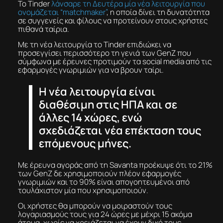
Το Tinder
λάνσαρε τη Δευτέρα μία νέα λειτουργία που
ονομάζεται “matchmaker”
, η οποία δίνει τη δυνατότητα
σε συγγενείς και φίλους να προτείνουν στους χρήστες
πιθανά ταίρια.
Με τη νέα λειτουργία το Tinder επιδιώκει να
προσεγγίσει περισσότερο τη γενιά των GenZ που
σύμφωνα με έρευνες προτιμούν τα social media από τις
εφαρμογές γνωριμιών για να βρουν ταίρι.
Η νέα λειτουργία είναι
διαθέσιμη στις ΗΠΑ και σε
άλλες 14 χώρες, ενώ
σχεδιάζεται νέα επέκταση τους
επόμενους μήνες.
Με έρευνα αγοράς από τη Savanta προέκυψε ότι το 21%
των GenZ δε χρησιμοποιούν πλέον εφαρμογές
γνωριμιών και το 90% είναι απογοητευμένοι από
τουλάχιστον μία που χρησιμοποιούν.
Οι χρήστες θα μπορούν να μοιραστούν τους
λογαριασμούς τους για 24 ώρες με μέχρι 15 ακόμα
άτομα, χωρίς να χρειάζεται να έχουν δικό τους