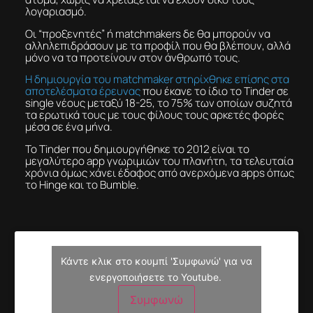
λογαριασμό.
Οι “προξενητές” ή matchmakers δε θα μπορούν να
αλληλεπιδράσουν με τα προφίλ που θα βλέπουν, αλλά
μόνο να τα προτείνουν στον άνθρωπό τους.
Η δημιουργία του matchmaker στηρίχθηκε επίσης στα
αποτελέσματα έρευνας
που έκανε το ίδιο το Tinder σε
single νέους μεταξύ 18-25, το 75% των οποίων συζητά
τα ερωτικά τους με τους φίλους τους αρκετές φορές
μέσα σε ένα μήνα.
To Tinder που δημιουργήθηκε το 2012 είναι το
μεγαλύτερο app γνωριμιών του πλανήτη, τα τελευταία
χρόνια όμως χάνει έδαφος από ανερχόμενα apps όπως
το Hinge και το Bumble.
Κάντε κλικ στο κουμπί 'Συμφωνώ' για να
ενεργοποιήσετε το Youtube.
Συμφωνώ