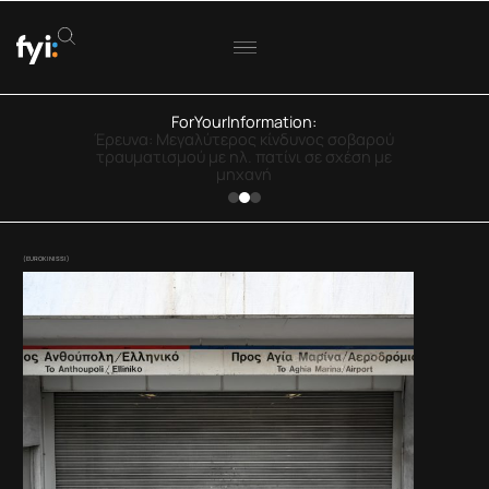
ForYourInformation:
ΟΟΣΑ: Στην Ελλάδα η μεγαλύτερη πτώση
πραγματικού εισοδήματος
(EUROKINISSI)