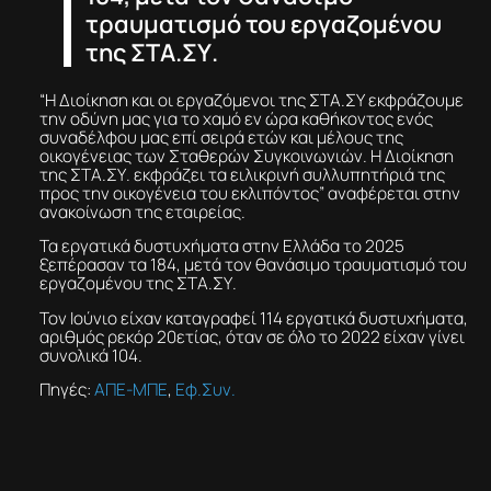
τραυματισμό του εργαζομένου
της ΣΤΑ.ΣΥ.
“Η Διοίκηση και οι εργαζόμενοι της ΣΤΑ.ΣΥ εκφράζουμε
την οδύνη μας για το χαμό εν ώρα καθήκοντος ενός
συναδέλφου μας επί σειρά ετών και μέλους της
οικογένειας των Σταθερών Συγκοινωνιών. Η Διοίκηση
της ΣΤΑ.ΣΥ. εκφράζει τα ειλικρινή συλλυπητήριά της
προς την οικογένεια του εκλιπόντος” αναφέρεται στην
ανακοίνωση της εταιρείας.
Τα εργατικά δυστυχήματα στην Ελλάδα το 2025
ξεπέρασαν τα 184, μετά τον θανάσιμο τραυματισμό του
εργαζομένου της ΣΤΑ.ΣΥ.
Τον Ιούνιο είχαν καταγραφεί 114 εργατικά δυστυχήματα,
αριθμός ρεκόρ 20ετίας, όταν σε όλο το 2022 είχαν γίνει
συνολικά 104.
Πηγές:
ΑΠΕ-ΜΠΕ
,
Εφ.Συν.