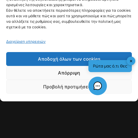
Αυγούστου
ορισμένες λειτουργίες και χαρακτηριστικά.
@fyinews team
Εάν θέλετε να αποκτήσετε περισσότερες πληροφορίες για τα cookies
07/08/2026
αυτά και να μάθετε πώς και γιατί τα χρησιμοποιούμε και πώς μπορείτε
να αλλάξετε τις ρυθμίσεις σας, συμβουλευθείτε την πολιτική μας
σχετικά με τα cookies.
Διαχείριση υπηρεσιών
fyi:
Αποδοχή όλων των cookies
✕
Ρώτα μας ό,τι θες
Η Γαλλία απαγορεύει με νόμο από τις 11.08
Απόρριψη
τις ανεπιθύμητες τηλεφωνικές κλήσεις για
εμπορικούς σκοπούς, με στόχο την
Προβολή προτιμήσεων
προστασία καταναλωτών από πιεστικές
Check This!
Γιατί Υπάρχουμε
πρακτικές πωλήσεων και την προφύλαξη
των πιο ευάλωτων πολιτών από
παραπλανητικές εμπορικές μεθόδους.
Μέχρι σήμερα, όσοι δεν επιθυμούσαν να
λαμβάνουν διαφημιστικές κλήσεις έπρεπε να
καταχωρίσουν τον αριθμό τους στην