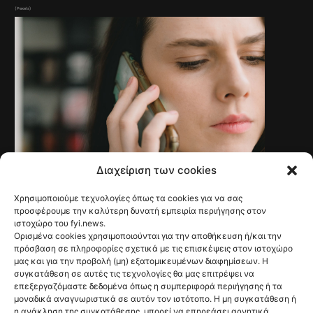
(Pexels)
Διαχείριση των cookies
Χρησιμοποιούμε τεχνολογίες όπως τα cookies για να σας
NEWS
Γαλλία: Τέλος στις
προσφέρουμε την καλύτερη δυνατή εμπειρία περιήγησης στον
ιστοχώρο του fyi.news.
ανεπιθύμητες
Ορισμένα cookies χρησιμοποιούνται για την αποθήκευση ή/και την
πρόσβαση σε πληροφορίες σχετικά με τις επισκέψεις στον ιστοχώρο
διαφημιστικές
μας και για την προβολή (μη) εξατομικευμένων διαφημίσεων. Η
συγκατάθεση σε αυτές τις τεχνολογίες θα μας επιτρέψει να
κλήσεις από τις 11
επεξεργαζόμαστε δεδομένα όπως η συμπεριφορά περιήγησης ή τα
μοναδικά αναγνωριστικά σε αυτόν τον ιστότοπο. Η μη συγκατάθεση ή
η ανάκληση της συγκατάθεσης, μπορεί να επηρεάσει αρνητικά