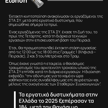
Είδηση
Έκτακτη κινητοποίηση ανακοίνωσαν οι εργαζόμενοι της
ΣΤΑ.ΣΥ. μετά από εργατικό δυστύχημα, που
σημειώθηκε σήμερα το πρωί.
Ένας εργαζόμενος της ΣΤΑ.ΣΥ. έχασε τη ζωή του, το
πρωί της Τετάρτης, κατά τη διάρκεια τεχνικών
εργασιών στην επισκευαστική βάση του Πειραιά.
Έτσι, θα πραγματοποιηθεί έκτακτη στάση εργασίας
από τις 12:00 ως τις 18:00 στις Γραμμές 1 (Κηφισιά –
Πειραιάς), 2 και 3 του Μετρό και στο Τραμ.
Όπως έκανε γνωστό η εταιρεία, ο θανάσιμος
τραυματισμός του αρχιτεχνίτη τροχαίου υλικού της
ΣΤΑ.ΣΥ επήλθε κατά τη διάρκεια εργασιών. Η διοίκηση
εκφράζει “την οδύνη μας για το χαμό εν ώρα
καθήκοντος ενός συναδέλφου μας επί σειρά ετών και
μέλους της οικογένειας των Σταθερών Συγκοινωνιών”.
Τα εργατικά δυστυχήματα στην
Ελλάδα το 2025 ξεπέρασαν τα
184, μετά τον θανάσιμο