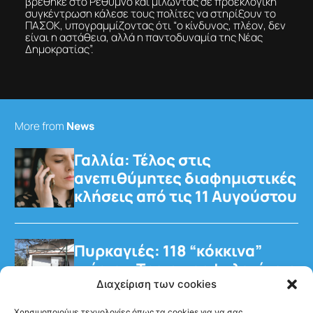
βρέθηκε στο Ρέθυμνο και μιλώντας σε προεκλογική
συγκέντρωση κάλεσε τους πολίτες να στηρίξουν το
ΠΑΣΟΚ, υπογραμμίζοντας ότι “ο κίνδυνος, πλέον, δεν
είναι η αστάθεια, αλλά η παντοδυναμία της Νέας
Δημοκρατίας”.
More from
News
Γαλλία: Τέλος στις
ανεπιθύμητες διαφημιστικές
κλήσεις από τις 11 Αυγούστου
Πυρκαγιές: 118 “κόκκινα”
κτίρια – Τρεις προφυλακίσεις
για τη φωτιά στη Βοιωτία
Διαχείριση των cookies
Χρησιμοποιούμε τεχνολογίες όπως τα cookies για να σας