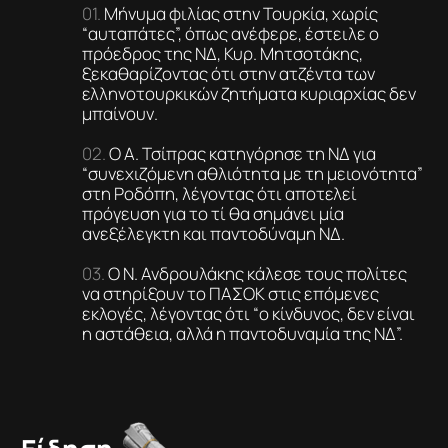
Μήνυμα φιλίας στην Τουρκία, χωρίς
“αυταπάτες”, όπως ανέφερε, έστειλε ο
πρόεδρος της ΝΔ, Κυρ. Μητσοτάκης,
ξεκαθαρίζοντας ότι στην ατζέντα των
ελληνοτουρκικών ζητήματα κυριαρχίας δεν
μπαίνουν.
Ο Α. Τσίπρας κατηγόρησε τη ΝΔ για
“συνεχιζόμενη αθλιότητα με τη μειονότητα”
στη Ροδόπη, λέγοντας ότι αποτελεί
πρόγευση για το τί θα σημάνει μία
ανεξέλεγκτη και παντοδύναμη ΝΔ.
Ο Ν. Ανδρουλάκης κάλεσε τους πολίτες
να στηρίξουν το ΠΑΣΟΚ στις επόμενες
εκλογές, λέγοντας ότι “ο κίνδυνος, δεν είναι
η αστάθεια, αλλά η παντοδυναμία της ΝΔ”.