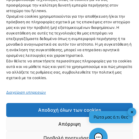
προσφέρουμε την καλύτερη δυνατή εμπειρία περιήγησης στον
ιστοχώρο του fyi.news.
Ορισμένα cookies χρησιμοποιούνται για την αποθήκευση ή/και την
πρόσβαση σε πληροφορίες σχετικά με τις επισκέψεις στον ιστοχώρο
μας και για την προβολή (μη) εξατομικευμένων διαφημίσεων. Η
Ακολούθησέ μας
συγκατάθεση σε αυτές τις τεχνολογίες θα μας επιτρέψει να
επεξεργαζόμαστε δεδομένα όπως η συμπεριφορά περιήγησης ή τα
μοναδικά αναγνωριστικά σε αυτόν τον ιστότοπο. Η μη συγκατάθεση ή
η ανάκληση της συγκατάθεσης, μπορεί να επηρεάσει αρνητικά
ορισμένες λειτουργίες και χαρακτηριστικά.
Εάν θέλετε να αποκτήσετε περισσότερες πληροφορίες για τα cookies
αυτά και να μάθετε πώς και γιατί τα χρησιμοποιούμε και πώς μπορείτε
Newsletter
να αλλάξετε τις ρυθμίσεις σας, συμβουλευθείτε την πολιτική μας
σχετικά με τα cookies.
Διαχείριση υπηρεσιών
Sign me up!
Αποδοχή όλων των cookies
✕
Ρώτα μας ό,τι θες
Απόρριψη
Προβολή προτιμήσεων