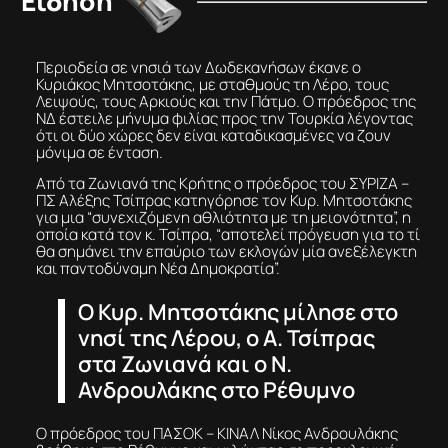
Είδηση
Περιοδεία σε νησιά των Δωδεκανήσων έκανε ο
Κυριάκος Μητσοτάκης, με σταθμούς τη Λέρο, τους
Λειψούς, τους Αρκιούς και την Πάτμο. Ο πρόεδρος της
ΝΔ έστειλε μήνυμα φιλίας προς την Τουρκία λέγοντας
ότι οι δύο χώρες δεν είναι καταδικασμένες να ζουν
μόνιμα σε ένταση.
Από τα Ζωνιανά της Κρήτης ο πρόεδρος του ΣΥΡΙΖΑ –
ΠΣ Αλέξης Τσίπρας κατηγόρησε τον Κυρ. Μητσοτάκης
για μια “συνεχιζόμενη αθλιότητα με τη μειονότητα”, η
οποία κατά τον κ. Τσίπρα, “αποτελεί πρόγευση για το τί
θα σημάνει την επαύριο των εκλογών μία ανεξέλεγκτη
και παντοδύναμη Νέα Δημοκρατία”.
Ο Κυρ. Μητσοτάκης μίλησε στο
νησί της Λέρου, ο Α. Τσίπρας
στα Ζωνιανά και ο Ν.
Ανδρουλάκης στο Ρέθυμνο
Ο πρόεδρος του ΠΑΣΟΚ – ΚΙΝΑΛ Νίκος Ανδρουλάκης