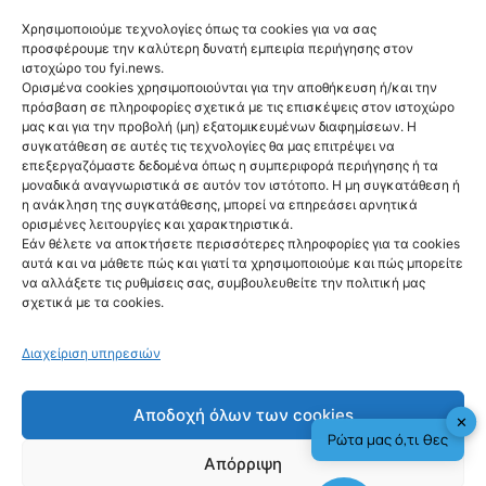
Ορμούζ
Χρησιμοποιούμε τεχνολογίες όπως τα cookies για να σας
προσφέρουμε την καλύτερη δυνατή εμπειρία περιήγησης στον
ιστοχώρο του fyi.news.
Ορισμένα cookies χρησιμοποιούνται για την αποθήκευση ή/και την
πρόσβαση σε πληροφορίες σχετικά με τις επισκέψεις στον ιστοχώρο
μας και για την προβολή (μη) εξατομικευμένων διαφημίσεων. Η
συγκατάθεση σε αυτές τις τεχνολογίες θα μας επιτρέψει να
επεξεργαζόμαστε δεδομένα όπως η συμπεριφορά περιήγησης ή τα
Ακολούθησέ μας
μοναδικά αναγνωριστικά σε αυτόν τον ιστότοπο. Η μη συγκατάθεση ή
η ανάκληση της συγκατάθεσης, μπορεί να επηρεάσει αρνητικά
ορισμένες λειτουργίες και χαρακτηριστικά.
Εάν θέλετε να αποκτήσετε περισσότερες πληροφορίες για τα cookies
αυτά και να μάθετε πώς και γιατί τα χρησιμοποιούμε και πώς μπορείτε
να αλλάξετε τις ρυθμίσεις σας, συμβουλευθείτε την πολιτική μας
Newsletter
σχετικά με τα cookies.
Διαχείριση υπηρεσιών
Αποδοχή όλων των cookies
Sign me up!
✕
Ρώτα μας ό,τι θες
Απόρριψη