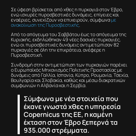
Σε ύφεση βρίσκεται από χθες η πυρκαγιά στον Έβρο,
ενώ ισχυρές πυροσβεστικές δυνάμεις, επίγειες και
εναέριες, συνεχίζουν να επιχειρούν, σύμφωνα
με
ανακοίνωση της Πυροσβεστικής
.
Από το απόγευμα του Σαββάτου έως το απόγευμα της
Κυριακής, εκδηλώθηκαν 49 νέες δασικές πυρκαγιές,
ενώ οι πυροσβεστικές δυνάμεις αντιμετώπισαν 82
πυρκαγιές σε όλη την επικράτεια, ανέφερε η
Πυροσβεστική.
Συνδρομή στην αντιμετώπιση των πυρκαγιών παρέχει
ο Ευρωπαϊκός Μηχανισμός Πολιτικής Προστασίας με
δυνάμεις από Γαλλία, Ισπανία, Κύπρο, Ρουμανία, Τσεχία,
Βουλγαρία και Σλοβακία, καθώς και μέσω διακρατικών
συμφωνιών η Αλβανία και η Σερβία.
Σύμφωνα με νέα στοιχεία που
έκανε γνωστά χθες η υπηρεσία
Copernicus της ΕΕ, η καμένη
έκταση στον Έβρο ξεπερνά τα
935.000 στρέμματα.