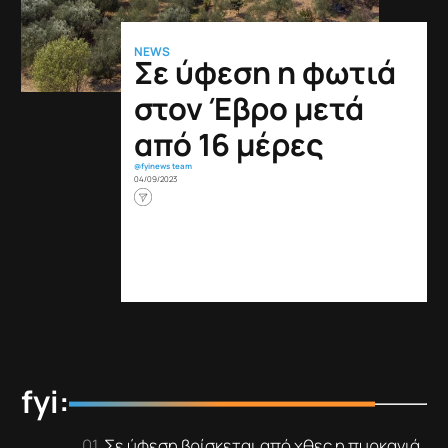
NEWS
Σε ύφεση η φωτιά
στον Έβρο μετά
από 16 μέρες
@fyinews team
04/09/2023
fyi:
Σε ύφεση βρίσκεται από χθες η πυρκαγιά