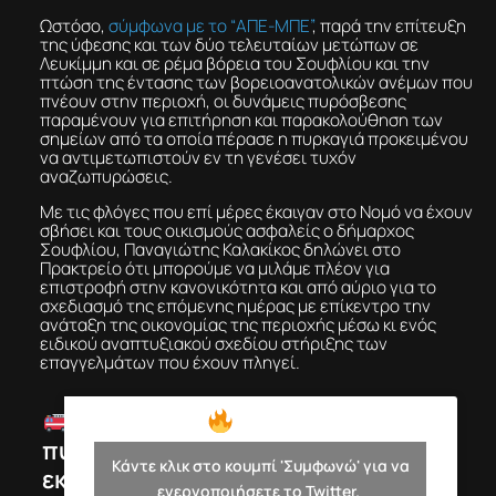
Ωστόσο,
σύμφωνα με το “ΑΠΕ-ΜΠΕ”
, παρά την επίτευξη
της ύφεσης και των δύο τελευταίων μετώπων σε
Λευκίμμη και σε ρέμα βόρεια του Σουφλίου και την
πτώση της έντασης των βορειοανατολικών ανέμων που
πνέουν στην περιοχή, οι δυνάμεις πυρόσβεσης
παραμένουν για επιτήρηση και παρακολούθηση των
σημείων από τα οποία πέρασε η πυρκαγιά προκειμένου
να αντιμετωπιστούν εν τη γενέσει τυχόν
αναζωπυρώσεις.
Με τις φλόγες που επί μέρες έκαιγαν στο Νομό να έχουν
σβήσει και τους οικισμούς ασφαλείς ο δήμαρχος
Σουφλίου, Παναγιώτης Καλακίκος δηλώνει στο
Πρακτρείο ότι μπορούμε να μιλάμε πλέον για
επιστροφή στην κανονικότητα και από αύριο για το
σχεδιασμό της επόμενης ημέρας με επίκεντρο την
ανάταξη της οικονομίας της περιοχής μέσω κι ενός
ειδικού αναπτυξιακού σχεδίου στήριξης των
επαγγελμάτων που έχουν πληγεί.
49 δασικές
—
πυρκαγιές
Πυροσβεστικό
Κάντε κλικ στο κουμπί 'Συμφωνώ' για να
εκδηλώθηκαν το
Σώμα
ενεργοποιήσετε το Twitter.