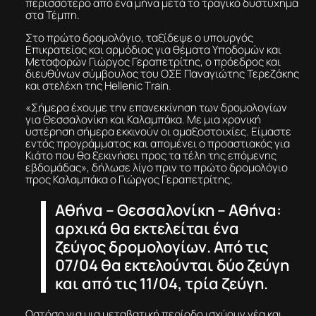
περισσότερο από ένα μήνα μετά το τραγικό δυστύχημα
στα Τέμπη.
Στο πρώτο δρομολόγιο, ταξίδεψε ο υπουργός
Επικρατείας και αρμόδιος για θέματα Υποδομών και
Μεταφορών Γιώργος Γεραπετρίτης, ο πρόεδρος και
διευθύνων σύμβουλος του ΟΣΕ Παναγιώτης Τερεζάκης
και στελέχη της Hellenic Τrain.
«Σήμερα έχουμε την επανεκκίνηση των δρομολογίων
για Θεσσαλονίκη και Καλαμπάκα. Με μια χρονική
υστέρηση σήμερα εκκινούν οι αμαξοστοιχίες. Είμαστε
εντός προγράμματος και απομένει ο προαστιακός για
Κιάτο που θα ξεκινήσει προς τα τέλη της επόμενης
εβδομάδας», δήλωσε λίγο πριν το πρώτο δρομολόγιο
προς Καλαμπάκα ο Γιώργος Γεραπετρίτης.
Αθήνα – Θεσσαλονίκη – Αθήνα:
αρχικά θα εκτελείται ένα
ζεύγος δρομολογίων. Από τις
07/04 θα εκτελούνται δύο ζεύγη
και από τις 11/04, τρία ζεύγη.
Ωστόσο για μια μεταβατική περίοδο ισχύουν νέα και