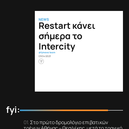
NEWS
Restart κάνει
σήμερα το
Intercity
@fyinews team
03/04/2023
fyi:
Στο πρώτο δρομολόγιο επιβατικών
τρένων Αθήνας – Θεσ/νίκης, μετά το τραγικό