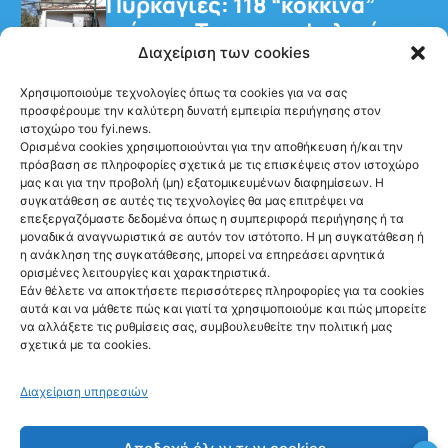
Πυρκαγιές: 118 “κόκκινα”
κτίρια – Τρεις προφυλακίσεις
για τη φωτιά στη Βοιωτία
Διαχείριση των cookies
Χρησιμοποιούμε τεχνολογίες όπως τα cookies για να σας
προσφέρουμε την καλύτερη δυνατή εμπειρία περιήγησης στον
ιστοχώρο του fyi.news.
Ορισμένα cookies χρησιμοποιούνται για την αποθήκευση ή/και την
πρόσβαση σε πληροφορίες σχετικά με τις επισκέψεις στον ιστοχώρο
μας και για την προβολή (μη) εξατομικευμένων διαφημίσεων. Η
Ακολούθησέ μας
συγκατάθεση σε αυτές τις τεχνολογίες θα μας επιτρέψει να
επεξεργαζόμαστε δεδομένα όπως η συμπεριφορά περιήγησης ή τα
μοναδικά αναγνωριστικά σε αυτόν τον ιστότοπο. Η μη συγκατάθεση ή
η ανάκληση της συγκατάθεσης, μπορεί να επηρεάσει αρνητικά
ορισμένες λειτουργίες και χαρακτηριστικά.
Εάν θέλετε να αποκτήσετε περισσότερες πληροφορίες για τα cookies
αυτά και να μάθετε πώς και γιατί τα χρησιμοποιούμε και πώς μπορείτε
Newsletter
να αλλάξετε τις ρυθμίσεις σας, συμβουλευθείτε την πολιτική μας
σχετικά με τα cookies.
Διαχείριση υπηρεσιών
Sign me up!