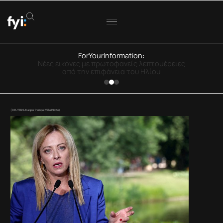
ForYourInformation:
Eurostat: Μειώνονται οι τακτικοί καπνιστές
στην Ελλάδα
(REUTERS/Kacper Pempel/File Photo)