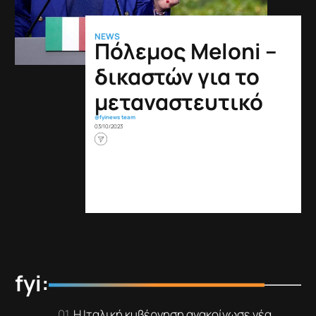
NEWS
Πόλεμος Meloni –
δικαστών για το
μεταναστευτικό
@fyinews team
03/10/2023
fyi:
Η Ιταλική κυβέρνηση ανακοίνωσε νέα