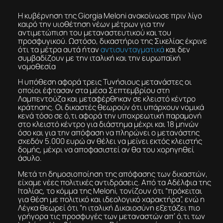
H κυβέρνηση της Giorgia Meloni ανακοίνωσε πριν λίγο
καιρό την υιοθέτηση νέων μέτρων για την
αντιμετώπιση του μεταναστευτικού και του
προσφυγικού. Ωστόσο, δικαστήριο της Σικελίας έκρινε
ότι τα μέτρα αυτά ήταν
αντισυνταγματικά
και δεν
συμβαδίζουν με την ιταλική και την ευρωπαϊκή
νομοθεσία
Η υπόθεση αφορά τρεις Τυνήσιους μετανάστες οι
οποίοι έφτασαν στα μέσα Σεπτεμβρίου στη
Λαμπεντούζα και μεταφέρθηκαν σε κλειστό κέντρο
κράτησης. Οι δικαστές θεωρούν ότι υπάρχουν νομικά
κενά τόσο σε ό,τι αφορά την υποχρεωτική παραμονή
στο κλειστό κέντρο για διάστημα μέχρι και 18 μηνών
όσο και για την απόφαση να πληρώνει ο μετανάστης
σχεδόν 5.000 ευρώ αν θέλει να μείνει εκτός κλειστής
δομής, μέχρι να αποφασιστεί αν θα του χορηγηθεί
άσυλο.
Μετά τη δημοσιοποίηση της απόφασης των δικαστών,
είχαμε νέες πολιτικές αντιδράσεις. Από τα Αδέλφια της
Ιταλίας, το κόμμα της Meloni, τονίζουν ότι “πρόκειται
για θέση με πολιτικό και ιδεολογικό χαρακτήρα”, ενώ η
Λέγκα θεωρεί ότι “η ιταλική Δικαιοσύνη εξετάζει πιο
γρήγορα τις προσφυγές των μεταναστών απ’ ό,τι των