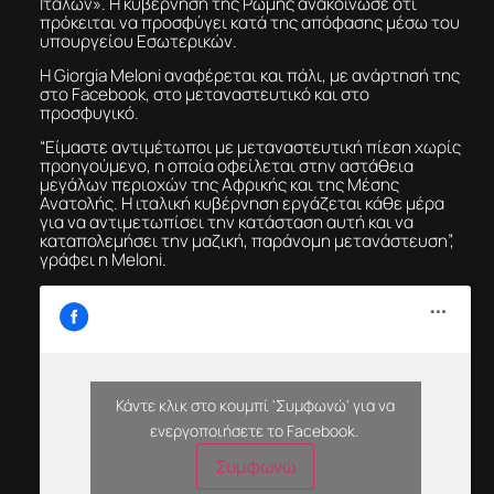
Ιταλών». Η κυβέρνηση της Ρώμης ανακοίνωσε ότι
πρόκειται να προσφύγει κατά της απόφασης μέσω του
υπουργείου Εσωτερικών.
Η Giorgia Meloni αναφέρεται και πάλι, με ανάρτησή της
στο Facebook, στο μεταναστευτικό και στο
προσφυγικό.
“Είμαστε αντιμέτωποι με μεταναστευτική πίεση χωρίς
προηγούμενο, η οποία οφείλεται στην αστάθεια
μεγάλων περιοχών της Αφρικής και της Μέσης
Ανατολής. Η ιταλική κυβέρνηση εργάζεται κάθε μέρα
για να αντιμετωπίσει την κατάσταση αυτή και να
καταπολεμήσει την μαζική, παράνομη μετανάστευση”,
γράφει η Meloni.
Κάντε κλικ στο κουμπί 'Συμφωνώ' για να
ενεργοποιήσετε το Facebook.
Συμφωνώ