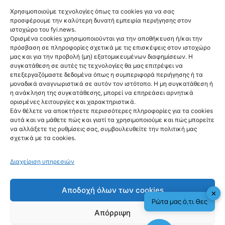
NEWS
Χρησιμοποιούμε τεχνολογίες όπως τα cookies για να σας
Ψάθα: Αλαλούμ με
προσφέρουμε την καλύτερη δυνατή εμπειρία περιήγησης στον
ιστοχώρο του fyi.news.
την έρευνα για
Ορισμένα cookies χρησιμοποιούνται για την αποθήκευση ή/και την
πρόσβαση σε πληροφορίες σχετικά με τις επισκέψεις στον ιστοχώρο
την φονική
μας και για την προβολή (μη) εξατομικευμένων διαφημίσεων. Η
συγκατάθεση σε αυτές τις τεχνολογίες θα μας επιτρέψει να
σύγκρουση των
επεξεργαζόμαστε δεδομένα όπως η συμπεριφορά περιήγησης ή τα
μοναδικά αναγνωριστικά σε αυτόν τον ιστότοπο. Η μη συγκατάθεση ή
ελικοπτέρων
η ανάκληση της συγκατάθεσης, μπορεί να επηρεάσει αρνητικά
ορισμένες λειτουργίες και χαρακτηριστικά.
@fyinews team
Εάν θέλετε να αποκτήσετε περισσότερες πληροφορίες για τα cookies
06/08/2026
αυτά και να μάθετε πώς και γιατί τα χρησιμοποιούμε και πώς μπορείτε
να αλλάξετε τις ρυθμίσεις σας, συμβουλευθείτε την πολιτική μας
σχετικά με τα cookies.
Διαχείριση υπηρεσιών
fyi:
Αποδοχή όλων των cookies
✕
Ρώτα μας ό,τι θες
Εκτός έρευνας για τη σύγκρουση των 2
Απόρριψη
ελικοπτέρων στην Ψάθα έμεινε αρχικά ο