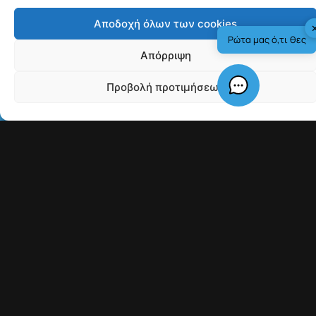
Πηγή:
France24
More from
News
Γαλλία: Τέλος στις
ανεπιθύμητες διαφημιστικές
κλήσεις από τις 11 Αυγούστου
Πυρκαγιές: 118 “κόκκινα”
κτίρια – Τρεις προφυλακίσεις
για τη φωτιά στη Βοιωτία