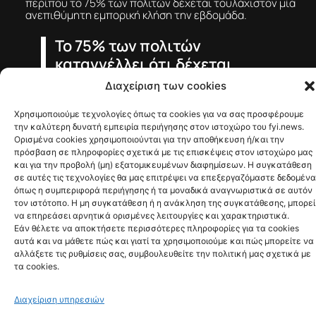
ανεπιθύμητη εμπορική κλήση την εβδομάδα.
Το 75% των πολιτών
καταγγέλλει ότι δέχεται
τουλάχιστον μία τέτοια κλήση
την εβδομάδα.
Οι παραβάσεις θα μπορούν να επισύρουν πρόστιμα
έως €75.000 ανά κλήση για φυσικά πρόσωπα και έως
€375.000 για εταιρείες. Προβλέπονται πάντως
εξαιρέσεις, όταν ο καταναλωτής έχει δώσει ρητή
συγκατάθεση ή όταν υπάρχει ήδη συμβατική σχέση με
την επιχείρηση και η επικοινωνία αφορά νέα εμπορική
προσφορά.
Η ρύθμιση στοχεύει τόσο στον περιορισμό των
πιεστικών πρακτικών πωλήσεων όσο και στην
προστασία ευάλωτων πολιτών από παραπλανητικές ή
καταχρηστικές εμπορικές μεθόδους. Το νέο καθεστώς
προκαλεί πάντως ανησυχία στο Μαρόκο, όπου μεγάλο
μέρος των call centers εξυπηρετεί γαλλικές εταιρείες
και εκτιμάται ότι έως 50.000 θέσεις εργασίας μπορεί
να επηρεαστούν.