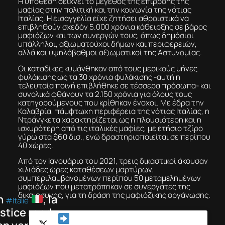
μαφίας στην πολιτική και την κοινωνία της νότιας
Ιταλίας. Η εισαγγελία είχε ζητήσει αθροιστικά να
επιβληθούν σχεδόν 5.000 χρόνια κάθειρξης σε βάρος
μαφιόζων και των συνεργών τους, όπως δημόσιοι
υπάλληλοι, αξιωματούχοι δήμων και περιφερειών,
αλλά και υψηλόβαθμοι αξιωματικοί της Αστυνομίας.
Οι καταδίκες κυμάνθηκαν από τους μερικούς μήνες
φυλάκισης ως τα 30 χρόνια φυλάκισης -αυτή η
τελευταία ποινή επιβλήθηκε σε τέσσερα πρόσωπα- και
συνολικά φθάνουν τα 2.150 χρόνια για όλους τους
κατηγορούμενους που κρίθηκαν ένοχοι. Με έδρα την
Καλαβρία, πάμφτωχη περιφέρεια της νότιας Ιταλίας, η
Ντράνγκετα χαρακτηρίζεται ως η πλουσιότερη και η
ισχυρότερη από τις ιταλικές μαφίες, με ετήσιο τζίρο
γύρω στα $60 δισ., ενώ δραστηριοποιείται σε περίπου
40 χώρες.
Από τον Ιανουάριο του 2021, τρεις δικαστικοί άκουσαν
χιλιάδες ώρες καταθέσεων μαρτύρων,
συμπεριλαμβανομένων περίπου 50 μεταμελημένων
μαφιόζων που μετατράπηκαν σε συνεργάτες της
δικαιοσύνης, για τη δράση της μαφιόζικης οργάνωσης.
n
, la
#Italie
ustice rend
Il s’agit de la
on verdict
plus puissante