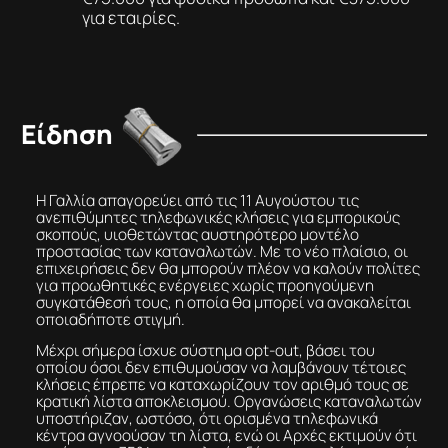
για εταιρίες.
Είδηση
Η Γαλλία απαγορεύει από τις 11 Αυγούστου τις
ανεπιθύμητες τηλεφωνικές κλήσεις για εμπορικούς
σκοπούς, υιοθετώντας αυστηρότερο μοντέλο
προστασίας των καταναλωτών. Με το νέο πλαίσιο, οι
επιχειρήσεις δεν θα μπορούν πλέον να καλούν πολίτες
για προωθητικές ενέργειες χωρίς προηγούμενη
συγκατάθεσή τους, η οποία θα μπορεί να ανακαλείται
οποιαδήποτε στιγμή.
Μέχρι σήμερα ίσχυε σύστημα opt-out, βάσει του
οποίου όσοι δεν επιθυμούσαν να λαμβάνουν τέτοιες
κλήσεις έπρεπε να καταχωρίζουν τον αριθμό τους σε
κρατική λίστα αποκλεισμού. Οργανώσεις καταναλωτών
υποστήριζαν, ωστόσο, ότι ορισμένα τηλεφωνικά
κέντρα αγνοούσαν τη λίστα, ενώ οι Αρχές εκτιμούν ότι
περίπου το 75% των πολιτών δέχεται τουλάχιστον μία