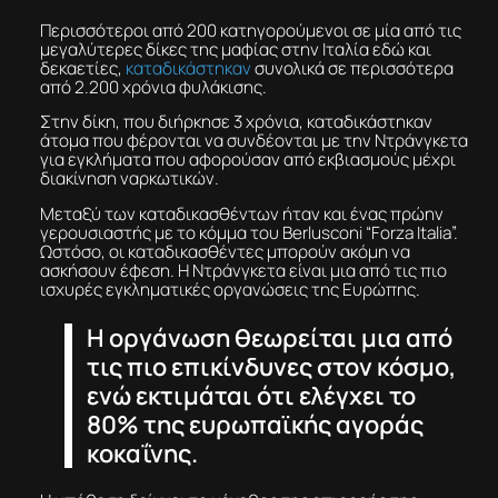
Περισσότεροι από 200 κατηγορούμενοι σε μία από τις
μεγαλύτερες δίκες της μαφίας στην Ιταλία εδώ και
δεκαετίες,
καταδικάστηκαν
συνολικά σε περισσότερα
από 2.200 χρόνια φυλάκισης.
Στην δίκη, που διήρκησε 3 χρόνια, καταδικάστηκαν
άτομα που φέρονται να συνδέονται με την Ντράνγκετα
για εγκλήματα που αφορούσαν από εκβιασμούς μέχρι
διακίνηση ναρκωτικών.
Μεταξύ των καταδικασθέντων ήταν και ένας πρώην
γερουσιαστής με το κόμμα του Berlusconi “Forza Italia”.
Ωστόσο, οι καταδικασθέντες μπορούν ακόμη να
ασκήσουν έφεση. Η Ντράνγκετα είναι μια από τις πιο
ισχυρές εγκληματικές οργανώσεις της Ευρώπης.
H οργάνωση θεωρείται μια από
τις πιο επικίνδυνες στον κόσμο,
ενώ εκτιμάται ότι ελέγχει το
80% της ευρωπαϊκής αγοράς
κοκαΐνης.
Η υπόθεση δείχνει το μέγεθος της επιρροής της