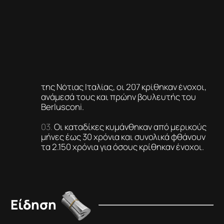
ποινές φυλάκισης έως και 30 χρόνια, έπειτα
από τη δική μελών της Ντράνγκετα, της
ισχυρότερης μαφίας της Ιταλίας, με ρίζες
στην περιοχή της Καλαβρίας.
Από τους συνολικά 338
κατηγορούμενους που δικάστηκαν σε πόλη
της Νότιας Ιταλίας, οι 207 κρίθηκαν ένοχοι,
ανάμεσά τους και πρώην βουλευτής του
Berlusconi.
Οι καταδίκες κυμάνθηκαν από μερικούς
μήνες έως 30 χρόνια και συνολικά φθάνουν
τα 2.150 χρόνια για όσους κρίθηκαν ένοχοι.
Είδηση