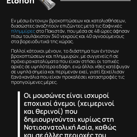
Είδηση
Εν μέσω έντονων βροχοπτώσεων και κατολισθήσεων,
διασώστες αναζητούν επιζώντες μετά τις ξαφνικές
πλημμύρες
στο Πακιστάν, που μέσα σε 48 ώρες άφησαν
πίσω τουλάχιστον 340 νεκρούς και 40 αγνοούμενους
στα βορειοδυτικά της χώρας.
Πολλοί κάτοικοι μένουν, το διάστημα των έντονων
βροχοπτώσεων και πλημμυρών, με συγγενείς ή σε
πρόχειρα καταλύματα που είχαν στήσει οι τοπικές
αρχές σε υψηλότερα εδάφη, ενώ άλλοι χθες κατέφυγαν
σε υψηλά σημεία και περίμεναν εκεί, γιατί ξεχείλισαν
ξανά κανάλια που είχαν προκαλέσει καταστροφές τις
προηγούμενες μέρες.
Οι μουσώνες είναι ισχυροί
εποχικοί άνεμοι (χειμερινοί
και θερινοί) που
δημιουργούνται κυρίως στη
Νοτιοανατολική Ασία, καθώς
και σε άλλες περιοχές του