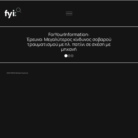
ForYourInformation:
Έρευνα: Μεγαλύτερος κίνδυνος σοβαρού
τραυματισμού με ηλ. πατίνι σε σχέση με
μηχανή
(REUTERS/Akhtar Soomro)