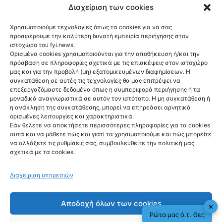
για τη φωτιά στη Βοιωτία
Διαχείριση των cookies
Χρησιμοποιούμε τεχνολογίες όπως τα cookies για να σας
προσφέρουμε την καλύτερη δυνατή εμπειρία περιήγησης στον
ιστοχώρο του fyi.news.
Ορισμένα cookies χρησιμοποιούνται για την αποθήκευση ή/και την
πρόσβαση σε πληροφορίες σχετικά με τις επισκέψεις στον ιστοχώρο
μας και για την προβολή (μη) εξατομικευμένων διαφημίσεων. Η
Ακολούθησέ μας
συγκατάθεση σε αυτές τις τεχνολογίες θα μας επιτρέψει να
επεξεργαζόμαστε δεδομένα όπως η συμπεριφορά περιήγησης ή τα
μοναδικά αναγνωριστικά σε αυτόν τον ιστότοπο. Η μη συγκατάθεση ή
η ανάκληση της συγκατάθεσης, μπορεί να επηρεάσει αρνητικά
ορισμένες λειτουργίες και χαρακτηριστικά.
Εάν θέλετε να αποκτήσετε περισσότερες πληροφορίες για τα cookies
αυτά και να μάθετε πώς και γιατί τα χρησιμοποιούμε και πώς μπορείτε
Newsletter
να αλλάξετε τις ρυθμίσεις σας, συμβουλευθείτε την πολιτική μας
σχετικά με τα cookies.
Διαχείριση υπηρεσιών
Sign me up!
Αποδοχή όλων των cookies
✕
Ρώτα μας ό,τι θες