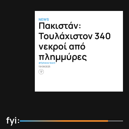
NEWS
Πακιστάν:
Τουλάχιστον 340
νεκροί από
πλημμύρες
@fyinews team
19/08/2025
fyi: