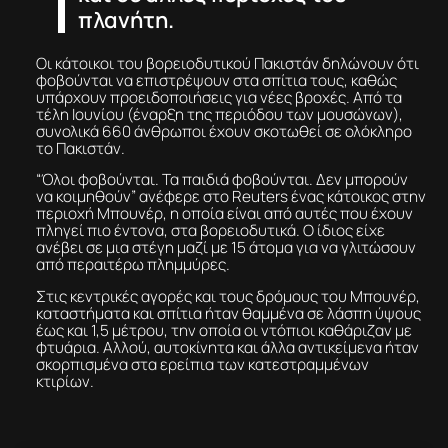
πλανήτη.
Οι κάτοικοι του βορειοδυτικού Πακιστάν δηλώνουν ότι
φοβούνται να επιστρέψουν στα σπίτια τους, καθώς
υπάρχουν προειδοποιήσεις για νέες βροχές. Από τα
τέλη Ιουνίου (έναρξη της περιόδου των μουσώνων),
συνολικά 660 άνθρωποι έχουν σκοτωθεί σε ολόκληρο
το Πακιστάν.
“Όλοι φοβούνται. Τα παιδιά φοβούνται. Δεν μπορούν
να κοιμηθούν” ανέφερε στο Reuters ένας κάτοικος στην
περιοχή Μπουνέρ, η οποία είναι από αυτές που έχουν
πληγεί πιο έντονα, στα βορειοδυτικά. Ο ίδιος είχε
ανέβει σε μια στέγη μαζί με 15 άτομα για να γλιτώσουν
από περαιτέρω πλημμύρες.
Στις κεντρικές αγορές και τους δρόμους του Μπουνέρ,
καταστήματα και σπίτια ήταν θαμμένα σε λάσπη ύψους
έως και 1,5 μέτρου, την οποία οι ντόπιοι καθάριζαν με
φτυάρια. Αλλού, αυτοκίνητα και άλλα αντικείμενα ήταν
σκορπισμένα στα ερείπια των κατεστραμμένων
κτιρίων.