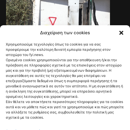
Διαχείριση των cookies
Χρησιμοποιούμε τεχνολογίες όπως τα cookies για να σας
NEWS
Πυρκαγιές: 118
προσφέρουμε την καλύτερη δυνατή εμπειρία περιήγησης στον
ιστοχώρο του fyi.news.
“κόκκινα” κτίρια –
Ορισμένα cookies χρησιμοποιούνται για την αποθήκευση ή/και την
πρόσβαση σε πληροφορίες σχετικά με τις επισκέψεις στον ιστοχώρο
Τρεις
μας και για την προβολή (μη) εξατομικευμένων διαφημίσεων. Η
συγκατάθεση σε αυτές τις τεχνολογίες θα μας επιτρέψει να
προφυλακίσεις
επεξεργαζόμαστε δεδομένα όπως η συμπεριφορά περιήγησης ή τα
μοναδικά αναγνωριστικά σε αυτόν τον ιστότοπο. Η μη συγκατάθεση ή
για τη φωτιά στη
η ανάκληση της συγκατάθεσης, μπορεί να επηρεάσει αρνητικά
ορισμένες λειτουργίες και χαρακτηριστικά.
Βοιωτία
Εάν θέλετε να αποκτήσετε περισσότερες πληροφορίες για τα cookies
αυτά και να μάθετε πώς και γιατί τα χρησιμοποιούμε και πώς μπορείτε
@fyinews team
να αλλάξετε τις ρυθμίσεις σας, συμβουλευθείτε την πολιτική μας
07/08/2026
σχετικά με τα cookies.