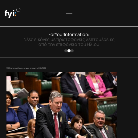
ForYourInformation:
Eurostat: Μειώνονται οι τακτικοί καπνιστές
στην Ελλάδα
UK Parliament/Maria Unger/Handout via REUTERS