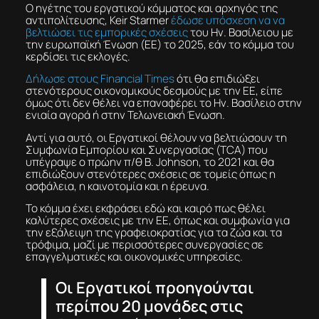
O ηγέτης του εργατικού κόμματος και αρχηγός της
αντιπολίτευσης, Keir Starmer
έδωσε υπόσχεση να να
βελτιώσει τις εμπορικές σχέσεις
του Ην. Βασίλειου με
την ευρωπαϊκή Ένωση (ΕΕ) το 2025, εάν το κόμμα του
κερδίσει τις εκλογές.
Δήλωσε στους Financial Times
ότι θα επιδιώξει
στενότερους οικονομικούς δεσμούς με την ΕΕ, είπε
όμως ότι δεν θέλει να επαναφέρει το Ην. Βασίλειο στην
ενιαία αγορά ή στην Τελωνειακή Ένωση.
Αντί για αυτό, οι Εργατικοί θέλουν να βελτιώσουν τη
Συμφωνία Εμπορίου και Συνεργασίας (TCA) που
υπέγραψε ο πρώην π/θ B. Johnson, το 2021 και θα
επιδιώξουν στενότερες σχέσεις σε τομείς όπως η
ασφάλεια, η καινοτομία και η έρευνα.
Το κόμμα έχει εκφράσει εδώ και καιρό πως θέλει
καλύτερες σχέσεις με την ΕΕ, όπως και συμφωνία για
την εξάλειψη της γραφειοκρατίας για τα ζώα και τα
τρόφιμα, μαζί με περισσότερες συνεργασίες σε
επαγγελματικές και οικονομικές υπηρεσίες.
Οι Εργατικοί προηγούνται
περίπου 20 μονάδες στις