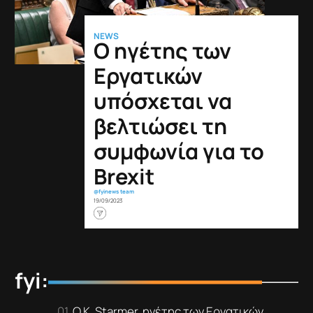
NEWS
Ο ηγέτης των
Εργατικών
υπόσχεται να
βελτιώσει τη
συμφωνία για το
Brexit
@fyinews team
19/09/2023
fyi:
Ο K. Starmer, ηγέτης των Εργατικών