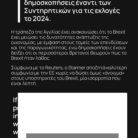
δημοσκοπήσεις έναντι των
Συντηρητικών για τις εκλογές
το 2024.
Η τράπεζα της Αγγλίας έχει ανακοινώσει ότι το Brexit
έχει μειώσει τις δυνατότητες ανάπτυξης της
οικονομίας, με έμφαση στους τομείς των επενδύσεων
και της παραγωγικότητας, ενώ δημοσκοπήσεις έχουν
δείξει ότι οι περισσότεροι Βρετανοί θεωρούν πως το
Brexit ήταν λάθος.
Σύμφωνα με το Reuters, ο Starmer αποζητά καλύτερη
συμφωνία με την ΕΕ χωρίς να δώσει όμως «άνοιγμα»
στους υποστηρικτές του Brexit, μία ισορροπία που
είναι λεπτή.
If Labour are
privileged to serve
in government, I
will look forward to
working with