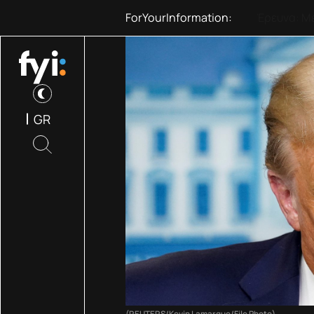
ForYourInformation:
ΟΟΣΑ: Στη
GR
(REUTERS/Kevin Lamarque/File Photo)