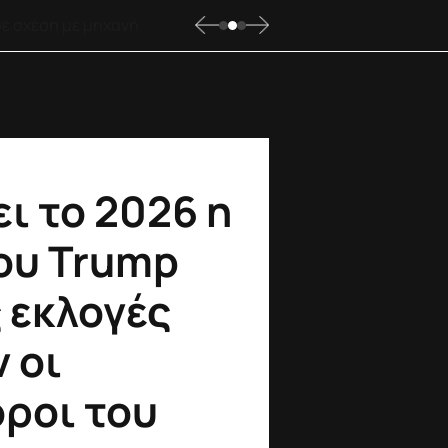
ει το 2026 η
ου Trump
ς εκλογές
 οι
όροι του