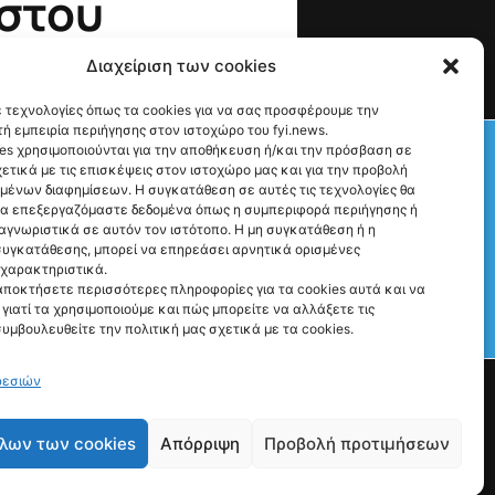
στου
Διαχείριση των cookies
 τεχνολογίες όπως τα cookies για να σας προσφέρουμε την
ή εμπειρία περιήγησης στον ιστοχώρο του fyi.news.
Check This!
es χρησιμοποιούνται για την αποθήκευση ή/και την πρόσβαση σε
ετικά με τις επισκέψεις στον ιστοχώρο μας και για την προβολή
υμένων διαφημίσεων. Η συγκατάθεση σε αυτές τις τεχνολογίες θα
να επεξεργαζόμαστε δεδομένα όπως η συμπεριφορά περιήγησης ή
αγνωριστικά σε αυτόν τον ιστότοπο. Η μη συγκατάθεση ή η
υγκατάθεσης, μπορεί να επηρεάσει αρνητικά ορισμένες
 χαρακτηριστικά.
αποκτήσετε περισσότερες πληροφορίες για τα cookies αυτά και να
γιατί τα χρησιμοποιούμε και πώς μπορείτε να αλλάξετε τις
Γιατί Υπάρχουμε
συμβουλευθείτε την πολιτική μας σχετικά με τα cookies.
Ρώτα μας ό,τι θες
ρεσιών
λων των cookies
Απόρριψη
Προβολή προτιμήσεων