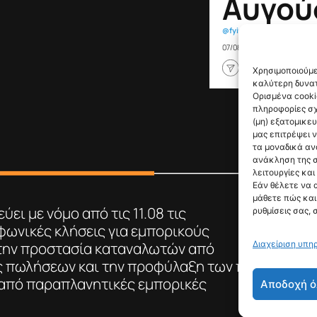
Αυγού
@fyinews team
07/08/2026
Χρησιμοποιούμε
καλύτερη δυνατ
Ορισμένα cooki
πληροφορίες σχ
(μη) εξατομικε
μας επιτρέψει 
τα μοναδικά αν
ανάκληση της σ
λειτουργίες και
Εάν θέλετε να 
μάθετε πώς και 
ύει με νόμο από τις 11.08 τις
ρυθμίσεις σας, 
ωνικές κλήσεις για εμπορικούς
 την προστασία καταναλωτών από
Διαχείριση υπη
ς πωλήσεων και την προφύλαξη των πιο
από παραπλανητικές εμπορικές
Αποδοχή ό