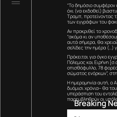
“Το δημόσιο συμφέρον έ
όχι (να εκδοθεί) βιαστι
Τραμπ, προτείνοντας τ
των εγγράφων του φακέ
Αν προκριθεί το χρονο
“ακόμα κι αν υποθέσου
αυτά σήμερα, θα χρει
σελίδες την ημέρα (…) 
Πρόκειται για όγκο εγγ
Πόλεμος και Ειρήνη [σ.
οπισθόφυλλο, 78 φορές
σώματος ενόρκων”, στη
Η ημερομηνία αυτή, ο 
δυόμισι χρόνια– θα το
υπεράσπιση του εντολέ
παρεμβληθούν οι υπόλο
Breaking N
Donald Tru