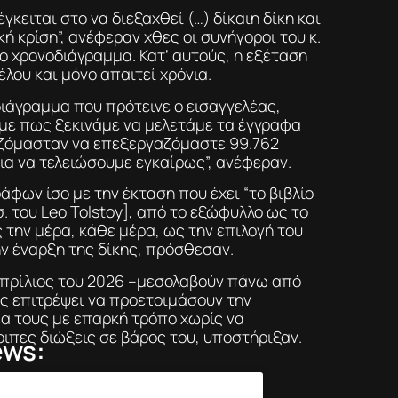
γκειται στο να διεξαχθεί (…) δίκαιη δίκη και
κή κρίση”, ανέφεραν χθες οι συνήγοροι του κ.
ο χρονοδιάγραμμα. Κατ’ αυτούς, η εξέταση
λου και μόνο απαιτεί χρόνια.
διάγραμμα που πρότεινε ο εισαγγελέας,
με πως ξεκινάμε να μελετάμε τα έγγραφα
αζόμασταν να επεξεργαζόμαστε 99.762
για να τελειώσουμε εγκαίρως”, ανέφεραν.
ράφων ίσο με την έκταση που έχει “το βιβλίο
σ. του Leo Tolstoy], από το εξώφυλλο ως το
 την μέρα, κάθε μέρα, ως την επιλογή του
ν έναρξη της δίκης, πρόσθεσαν.
Απρίλιος του 2026 –μεσολαβούν πάνω από
υς επιτρέψει να προετοιμάσουν την
α τους με επαρκή τρόπο χωρίς να
ιπες διώξεις σε βάρος του, υποστήριξαν.
ews:
mp’s