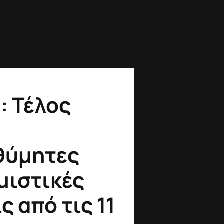
: Τέλος
θύμητες
μιστικές
ς από τις 11