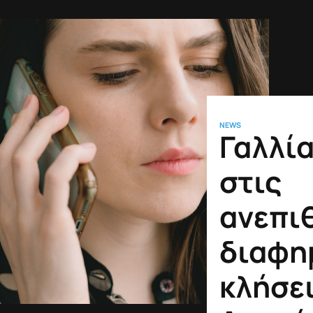
NEWS
Γαλλία
στις
ανεπι
διαφη
κλήσει