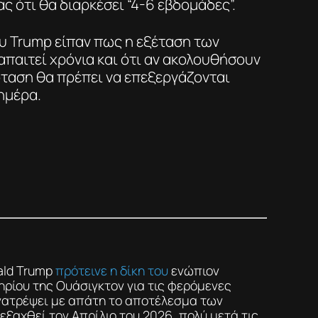
ς ότι θα διαρκέσει “4-6 εβδομάδες”.
υ Trump είπαν πως η εξέταση των
απαιτεί χρόνια και ότι αν ακολουθήσουν
όταση θα πρέπει να επεξεργάζονται
 ημέρα.
ald Trump
πρότεινε η δίκη του
ενώπιον
ρίου της Ουάσιγκτον για τις φερόμενες
νατρέψει με απάτη το αποτέλεσμα των
εξαχθεί τον Απρίλιο του 2026, πολύ μετά τις