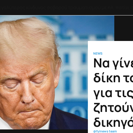
ν Ελλάδα η μεγαλύτερη πτώση πραγματικού εισοδήματος
NEWS
Να γίν
δίκη τ
για τι
ζητούν
δικηγ
@fyinews team