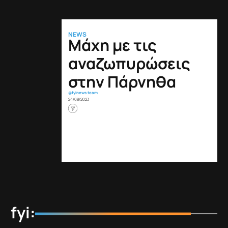
NEWS
Μάχη με τις
αναζωπυρώσεις
στην Πάρνηθα
@fyinews team
24/08/2023
fyi: