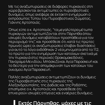
Με τις αναζωπυρώσεις σε διάφορες πυρκαγιές στη
χώρα βρίσκονται αντιμέτωπες οι πυροσβεστικές
δυνάμεις, όπως ανέφερε σε έκτακτη ενημέρωση ο
εκπρόσωπος Τύπου του Πυροσβεστικού Σώματος,
Γιάννης Αρτοποιός.
Όπως είπε ο κ. Αρτοποιός, “τα μεγαλύτερα μέτωπα
πυρκαγιών αντιμετωπίζονται στην Πάρνηθα όπου
ισχυρές δυνάμεις καταβάλλουν προσπάθεια για τον
περιορισμό της”, και προσέθεσε ότι κατά τις πρώτες
πρωινές ώρες οι αναζωπυρώσεις έλαβαν διαστάσεις
για αυτό το λόγο εκδόθηκαν 2 νέα μηνύματα από το 112,
το πρώτο για την ενημέρωση των κατοίκων σχετικά με
την πυρκαγιά στις περιοχές Θρακομακεδόνες,
Πανόραμα Μενιδίου, Μπόσκιζα και Αγία Παρασκευή και
το δεύτερο για την απομάκρυνση των κατοίκων του
οικισμού Αγία Παρασκευή.
Πολλές αναζωπυρώσεις αντιμετωπίζουν οι δυνάμεις
της Πυροσβεστικής στις πυρκαγιές της
Αλεξανδρούπολης, της Δαδιάς και της Ροδόπης,
επισήμανε ο κ. Αρτοποιός και προσέθεσε ότι
επιχειρούν ισχυρές επίγειες και εναέριες δυνάμεις.
Εκτός Πάρνηθας, μάχες με τις