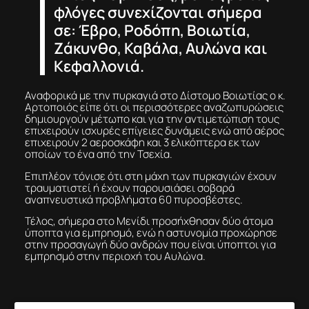
φλόγες συνεχίζονται σήμερα
σε: Έβρο, Ροδόπη, Βοιωτία,
Ζάκυνθο, Καβάλα, Αυλώνα και
Κεφαλλονιά.
Αναφορικά με την πυρκαγιά στο Δίστομο Βοιωτίας ο κ.
Αρτοποιός είπε ότι οι περισσότερες αναζωπυρώσεις
δημιουργούν μέτωπο και για την αντιμετώπιση τους
επιχειρούν ισχυρές επίγειες δυνάμεις ενώ από αέρος
επιχειρούν 2 αεροσκάφη και 3 ελικόπτερα εκ των
οποίων το ένα από την Τσεχία.
Επιπλέον τόνισε ότι στη μάχη των πυρκαγιών έχουν
τραυματιστεί ή έχουν παρουσιάσει σοβαρά
αναπνευστικά προβλήματα 60 πυροσβέστες.
Τέλος, σήμερα στο Μενίδι προσήχθησαν δύο άτομα
ύποπτα για εμπρησμό, ενώ η αστυνομία προχώρησε
στην προσαγωγή δύο ανδρών που είναι ύποπτοι για
εμπρησμό στην περιοχή του Αυλώνα.