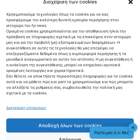
για τη φωτιά στη Βοιωτία
Διαχείριση των cookies
Χρησιμοποιούμε τεχνολογίες όπως τα cookies για να σας
προσφέρουμε την καλύτερη δυνατή εμπειρία περιήγησης στον
ιστοχώρο του fyi.news.
Ορισμένα cookies χρησιμοποιούνται για την αποθήκευση ή/και την
πρόσβαση σε πληροφορίες σχετικά με τις επισκέψεις στον ιστοχώρο
μας και για την προβολή (μη) εξατομικευμένων διαφημίσεων. Η
Ακολούθησέ μας
συγκατάθεση σε αυτές τις τεχνολογίες θα μας επιτρέψει να
επεξεργαζόμαστε δεδομένα όπως η συμπεριφορά περιήγησης ή τα
μοναδικά αναγνωριστικά σε αυτόν τον ιστότοπο. Η μη συγκατάθεση ή
η ανάκληση της συγκατάθεσης, μπορεί να επηρεάσει αρνητικά
ορισμένες λειτουργίες και χαρακτηριστικά.
Εάν θέλετε να αποκτήσετε περισσότερες πληροφορίες για τα cookies
αυτά και να μάθετε πώς και γιατί τα χρησιμοποιούμε και πώς μπορείτε
Newsletter
να αλλάξετε τις ρυθμίσεις σας, συμβουλευθείτε την πολιτική μας
σχετικά με τα cookies.
Διαχείριση υπηρεσιών
Sign me up!
Αποδοχή όλων των cookies
✕
Ρώτα μας ό,τι θες
Απόρριψη