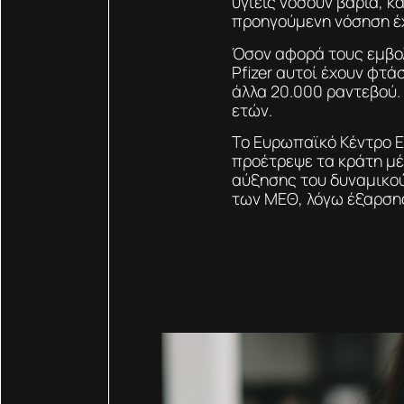
υγιείς νοσούν βαριά, 
προηγούμενη νόσηση έχ
Όσον αφορά τους εμβολ
Pfizer αυτοί έχουν φτά
άλλα 20.000 ραντεβού.
ετών.
Το Ευρωπαϊκό Κέντρο 
προέτρεψε τα κράτη μέ
αύξησης του δυναμικο
των ΜΕΘ, λόγω έξαρση