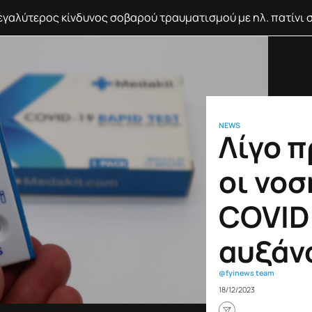
ν Ελλάδα η μεγαλύτερη πτώση πραγματικού εισοδήματος
NEWS
Λίγο π
οι νοσ
COVID
αυξάν
@fyinews team
18/12/2023