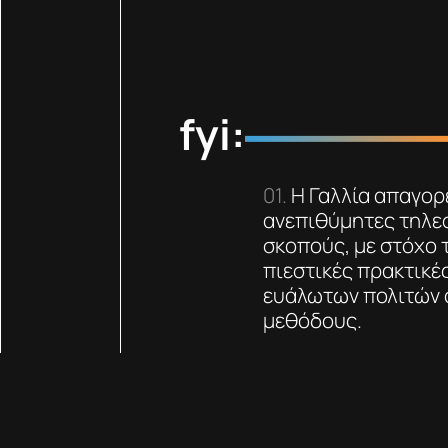
fyi:
Η Γαλλία απαγορε
ανεπιθύμητες τηλεφ
σκοπούς, με στόχο
πιεστικές πρακτικέ
ευάλωτων πολιτών 
μεθόδους.
Μέχρι σήμερα, 
διαφημιστικές κλήσ
τους στην αρμόδια 
καταναλωτών υποστ