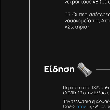
νεκροί τους 48 (με 
Οι περισσότερε
νοσοκομεία της Αττι
«Σωτηρία»
Είδηση
Περίπου κατά 18% αυξά
COVID-19 στην Ελλάδα,
Την τελευταία εβδομάδ
CoV-2
ήταν
15,7%, σε σ