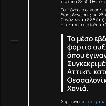
περίπου 28.500 θετικά
Ταυτόχρονα οι νοσηλευό
διασωληνώσεις τις 26 κ
θανόντων τα 82,5 έτη).
αντίστοιχη περίοδο το 
Το μέσο εβ
φορτίο αυξ
όπου έγινα
Συγκεκριμέ
Αττική, κατ
Θεσσαλονίκ
Χανιά.
Σύμφωνα με
ρεπορτάζ