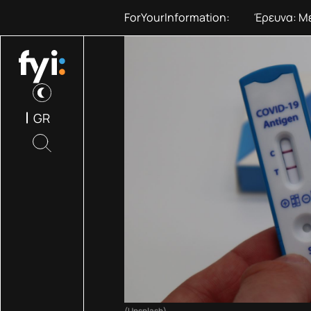
ForYourInformation:
ΟΟΣΑ: Στη
GR
(Unsplash)