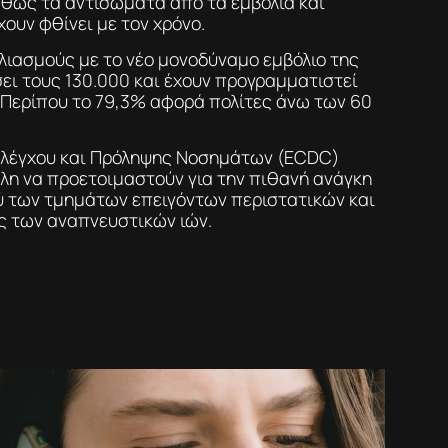
καθώς τα αντισώματα από τα εμβόλια και
ουν φθίνει με τον χρόνο.
ιασμούς με το νέο μονοδύναμο εμβόλιο της
σει τους 130.000 και έχουν προγραμματιστεί
 Περίπου το 79,3% αφορά πολίτες άνω των 60
Ελέγχου και Πρόληψης Νοσημάτων (ECDC)
λη να προετοιμαστούν για την πιθανή ανάγκη
ύ των τμημάτων επειγόντων περιστατικών και
ς των αναπνευστικών ιών.