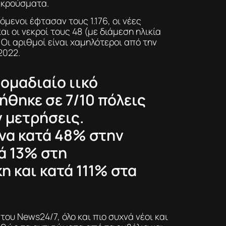
 κρούσματα.
μενοι έφτασαν τους 1.176, οι νέες
αι οι νεκροί τους 48 (με διάμεση ηλικία
 Οι αριθμοί είναι χαμηλότεροι από την
2022.
δομαδιαίο ιικό
ήθηκε σε 7/10 πόλεις
ν μετρήσεις.
να κατά 48% στην
ά 13% στη
η και κατά 111% στα
του News24/7, όλο και πιο συχνά νέοι και