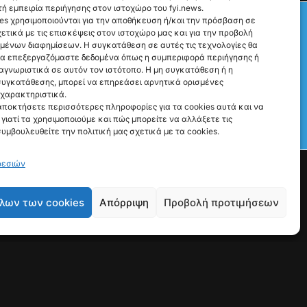
ή εμπειρία περιήγησης στον ιστοχώρο του fyi.news.
Check This!
es χρησιμοποιούνται για την αποθήκευση ή/και την πρόσβαση σε
ετικά με τις επισκέψεις στον ιστοχώρο μας και για την προβολή
υμένων διαφημίσεων. Η συγκατάθεση σε αυτές τις τεχνολογίες θα
να επεξεργαζόμαστε δεδομένα όπως η συμπεριφορά περιήγησης ή
αγνωριστικά σε αυτόν τον ιστότοπο. Η μη συγκατάθεση ή η
υγκατάθεσης, μπορεί να επηρεάσει αρνητικά ορισμένες
 χαρακτηριστικά.
αποκτήσετε περισσότερες πληροφορίες για τα cookies αυτά και να
γιατί τα χρησιμοποιούμε και πώς μπορείτε να αλλάξετε τις
Γιατί Υπάρχουμε
συμβουλευθείτε την πολιτική μας σχετικά με τα cookies.
Ρώτα μας ό,τι θες
ρεσιών
λων των cookies
Απόρριψη
Προβολή προτιμήσεων