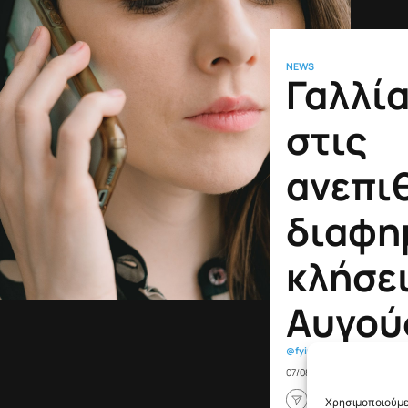
NEWS
Γαλλία
στις
ανεπι
διαφη
κλήσει
Αυγού
@fyinews team
07/08/2026
Χρησιμοποιούμε