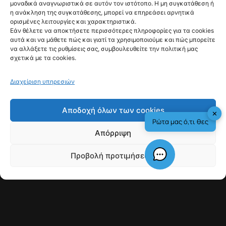
μοναδικά αναγνωριστικά σε αυτόν τον ιστότοπο. Η μη συγκατάθεση ή
έρχεται ν’
η ανάκληση της συγκατάθεσης, μπορεί να επηρεάσει αρνητικά
ορισμένες λειτουργίες και χαρακτηριστικά.
απαντήσει
Εάν θέλετε να αποκτήσετε περισσότερες πληροφορίες για τα cookies
αυτά και να μάθετε πώς και γιατί τα χρησιμοποιούμε και πώς μπορείτε
@fyinews team
να αλλάξετε τις ρυθμίσεις σας, συμβουλευθείτε την πολιτική μας
07/08/2026
σχετικά με τα cookies.
Διαχείριση υπηρεσιών
fyi:
Αποδοχή όλων των cookies
✕
Ρώτα μας ό,τι θες
Διάβασε να μαθαίνεις
Απόρριψη
Το νερό αλλάζει την κυκλοφορία του
αίματος
Προβολή προτιμήσεων
Tο σώμα νομίζει ότι έχει πολλά υγρά
Check This!
Γιατί Υπάρχουμε
Το πρώτο σήμα έρχεται από τον
εγκέφαλο
Το δεύτερο σήμα έρχεται από την
καρδιά
H στάση παίζει ρόλο
Πηγή