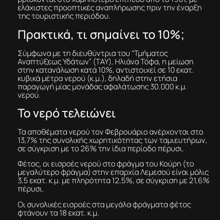
ελάχιστες προοπτικές αναπλήρωσης πριν την έναρξη
της τουριστικής περιόδου.
Πρακτικά, τι σημαίνει το 10%;
Σύμφωνα με τη διευθύντρια του “Τμήματος
Αναπτύξεως Υδάτων” (ΤΑΥ), Ηλιάνα Τόφα, η μείωση
στην κατανάλωση κατά 10%, αντιστοιχεί σε 10 εκατ.
κυβικά μέτρα νερού (κ.μ.), δηλαδή στην ετήσια
παραγωγή μίας μονάδας αφαλάτωσης 30.000 κ.μ.
νερού.
Το νερό τελειώνει
Τα αποθέματα νερού τον Φεβρουάριο ανέρχονται στο
13,7% της συνολικής χωρητικότητας των ταμιευτήρων,
σε σύγκριση με το 26% την ίδια περίοδο πέρυσι.
Φέτος, οι εισροές νερού στο φράγμα του Κούρη (το
μεγαλύτερο φράγμα) στην επαρχία Λεμεσού είναι μόλις
3,5 εκατ. κ.μ. με πληρότητα 12,5%, σε σύγκριση με 21,6%
πέρυσι.
Οι συνολικές εισροές στα μεγάλα φράγματα φέτος
φτάνουν τα 18 εκατ. κ.μ.