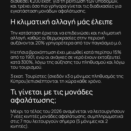
διαθέσει €200 εκατ. για τη βελτίωση των υποδομών,
και τρέχει όσο πιο γρήγορα γίνεται τις διαδικασίες για
εγκατάσταση μονάδων αφαλάτωσης.
H κλιματική αλλαγή μάς έλειπε
Την κατάσταση έρχεται να επιδεινώσει και η κλιματική
αλλαγή, καθώς οι θερμοκρασίες στην περιοχή
αυξάνονται 20% γρηγορότερα από τον παγκόσμιο μ.ό.
Η ετήσια βροχόπτωση έχει μειωθεί κατά περίπου 15%
από το 1901, ενώ οι ανάγκες σε νερό έχουν εκτοξευτεί
κατά 300%, λόγω της αύξησης του πληθυσμού και λόγω
του τουρισμού.
3 εκατ. Τουρίστες (σχεδόν x3 ο μόνιμος πληθυσμός της
Κύπρου)επισκέπτονται τη χώρα κάθε χρόνο.
Τι γίνεται με τις μονάδες
αφαλάτωσης;
Μέχρι το τέλος του 2026 αναμένεται να λειτουργήσουν
7 νέες κινητές μονάδες αφαλάτωσης, συμπληρωματικά
στις 7 που λειτουργούν σήμερα (5 μόνιμες και 2
κινητές).