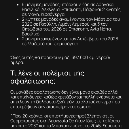
5 μόνιμες μονάδες υπάρχουν ήδη σε Λάρνακα,
Βασιλικό, Δεκέλεια, Επισκοπή, Πάφο και 2 κινητές
σε Μονή, Κισσόνεργα.
2 κινητές μονάδες αναμένονται τον Μάρτιος του
2026 σε Γαρύλλη, Λιμάνι Λεμεσού και 3 τον
Οκτώβριο του 2026 σε Επισκοπή, Αγία Νάπα,
Βασιλικό.
2 μόνιμες αναμένονται τον Δεκέμβριο του 2026
σε Μαζωτό και Γερμασόγεια.
Όλες αυτές θα παρέχουν μαζί 397.000 κ.μ. νερού/
ημέρα.
Τι λένε οι πολέμιοι της
αφαλάτωσης;
Οι μονάδες αφαλάτωσης δεν είναι μόνο ακριβές αλλά
και επικίνδυνες, καθώς χρειάζονται πολλή ενέργεια και
απειλούν τη θαλάσσια ζωή, εάν τα αλατούχα νερά που
επιστρέφουν δεν διασπείρονται σωστά.
” Πριν 20 χρόνια, οι επιστήμονες προέβλεπαν ότι οι
θερμοκρασίες στη Λευκωσία θα ήταν ίδιες με το Κάιρο
μέχρι το 2030 και το Μπαχρέιν μέχρι το 2045, ξέραμε τι