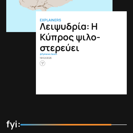
EXPLAINERS
Λειψυδρία: H
Κύπρος ψιλο-
στερεύει
@fyinews team
18/02/2026
fyi: