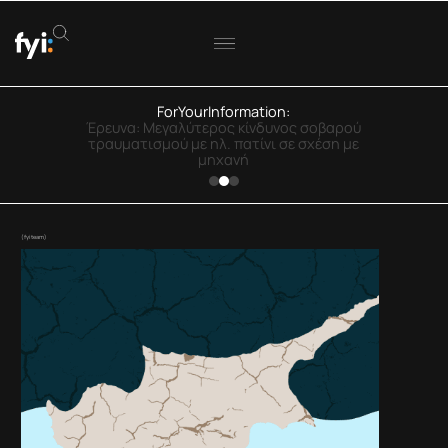
ForYourInformation:
ΟΟΣΑ: Στην Ελλάδα η μεγαλύτερη πτώση
πραγματικού εισοδήματος
(fyiteam)