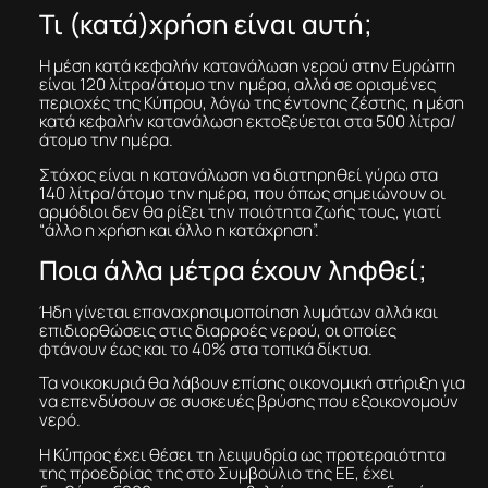
Τι (κατά)χρήση είναι αυτή;
Η μέση κατά κεφαλήν κατανάλωση νερού στην Ευρώπη
είναι 120 λίτρα/άτομο την ημέρα, αλλά σε ορισμένες
περιοχές της Κύπρου, λόγω της έντονης ζέστης, η μέση
κατά κεφαλήν κατανάλωση εκτοξεύεται στα 500 λίτρα/
άτομο την ημέρα.
Στόχος είναι η κατανάλωση να διατηρηθεί γύρω στα
140 λίτρα/άτομο την ημέρα, που όπως σημειώνουν οι
αρμόδιοι δεν θα ρίξει την ποιότητα ζωής τους, γιατί
“άλλο η χρήση και άλλο η κατάχρηση”.
Ποια άλλα μέτρα έχουν ληφθεί;
Ήδη γίνεται επαναχρησιμοποίηση λυμάτων αλλά και
επιδιορθώσεις στις διαρροές νερού, οι οποίες
φτάνουν έως και το 40% στα τοπικά δίκτυα.
Τα νοικοκυριά θα λάβουν επίσης οικονομική στήριξη για
να επενδύσουν σε συσκευές βρύσης που εξοικονομούν
νερό.
Η Κύπρος έχει θέσει τη λειψυδρία ως προτεραιότητα
της προεδρίας της στο Συμβούλιο της ΕΕ, έχει