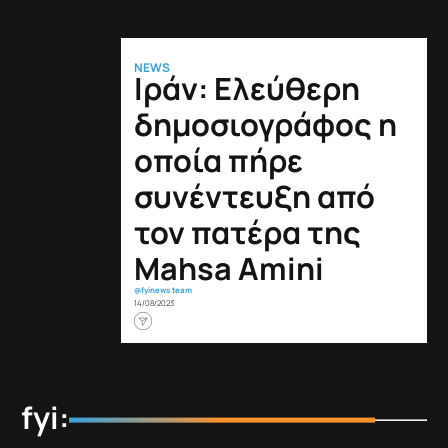
NEWS
Ιράν: Ελεύθερη
δημοσιογράφος η
οποία πήρε
συνέντευξη από
τον πατέρα της
Mahsa Amini
@fyinews team
14/08/2023
fyi: