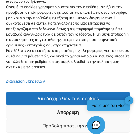
ιστοχώρο του fyi.news.
Ορισμένα cookies χρησιμοποιούνται για την αποθήκευση ή/και την
πρόσβαση σε πληροφορίες σχετικά με τις επισκέψεις στον ιστοχώρο
μας και για την προβολή (μη) εξατομικευμένων διαφημίσεων. Η
Ακολούθησέ μας
συγκατάθεση σε αυτές τις τεχνολογίες θα μας επιτρέψει να
επεξεργαζόμαστε δεδομένα όπως η συμπεριφορά περιήγησης ή τα
μοναδικά αναγνωριστικά σε αυτόν τον ιστότοπο. Η μη συγκατάθεση ή
η ανάκληση της συγκατάθεσης, μπορεί να επηρεάσει αρνητικά
ορισμένες λειτουργίες και χαρακτηριστικά.
Εάν θέλετε να αποκτήσετε περισσότερες πληροφορίες για τα cookies
αυτά και να μάθετε πώς και γιατί τα χρησιμοποιούμε και πώς μπορείτε
Newsletter
να αλλάξετε τις ρυθμίσεις σας, συμβουλευθείτε την πολιτική μας
σχετικά με τα cookies.
Διαχείριση υπηρεσιών
Sign me up!
Αποδοχή όλων των cookies
✕
Ρώτα μας ό,τι θες
Απόρριψη
Προβολή προτιμήσεων
fyi.news - copyright 2026
Check This!
Γιατί Υπάρχουμε