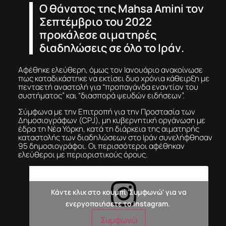
Ο θάνατος της Mahsa Amini τον
Σεπτέμβριο του 2022
προκάλεσε αιματηρές
διαδηλώσεις σε όλο το Ιράν.
Αφέθηκε ελεύθερη, όμως τον Ιανουάριο ανακοίνωσε
πως καταδικάστηκε να εκτίσει δυο χρόνια κάθειρξη με
πενταετή αναστολή για “προπαγάνδα εναντίον του
συστήματος” και “διασπορά ψευδών ειδήσεων”.
Σύμφωνα με την Επιτροπή για την Προστασία των
Δημοσιογράφων (CPJ), μη κυβερνητική οργάνωση με
έδρα τη Νέα Υόρκη, κατά τη διάρκεια της αιματηρής
καταστολής των διαδηλώσεων στο Ιράν συνελήφθησαν
95 δημοσιογράφοι. Οι περισσότεροι αφέθηκαν
ελεύθεροι με περιοριστικούς όρους.
Κάντε κλικ στο κουμπί 'Συμφωνώ' για να
ενεργοποιήσετε το Instagram.
Συμφωνώ