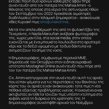
εκτίσει ποινή δυο χρόνων κάθειρξης αφού πήρε
συνέντευξη από τον πατέρα της Mahsa Amini –ο
θάνατος της οποίας στα χέρια της αστυνομίας ηθών
τον Σεπτέμβριο του 2022 προκάλεσε αιματηρές
διαδηλώσεις στην Ισλαμική Δημοκρατία–, ανακοίνωσε
χθες Κυριακή πως
αποφυλακίστηκε
.
Μετά την απελευθέρωσή της από τη φυλακή Εβίν της
Τεχεράνης, η Nazila Maroufian ανέβασε φωτογραφία
της, χωρίς μαντίλα, στα social media, στην οποία
εικονίζεται με ένα μπουκέτο λουλούδια στο αριστερό
χέρι και το δεξιό υψωμένο με τα δυο δάχτυλα να
σχηματίζουν το σήμα της νίκης.
Η δημοσιογράφος, σύμφωνα με περσικά ΜΜΕ,
δημοσίευσε τον Οκτώβριο στον ειδησεογραφικό
ιστότοπο Mostaghel Online συνέντευξη που πήρε από
τον τον πατέρα της Mahsa Mahsa Amini.
Ο κ. Amini κατηγορούσε στη συνέντευξη αυτή τις αρχές
που είπαν ψέματα για τις περιστάσεις του θανάτου της
κόρης του· οι αρχές είχαν ανακοινώσει τότε πως η νέα
πέθανε εξαιτίας προβλήματος υγείας. Η οικογένεια και
ακτιβιστές αντίθετα τόνιζαν πως υπέστη χτύπημα στο
κεφάλι κατά τη διάρκεια της κράτησής της. Η
δημοσιογράφος συνελήφθη αρχικά τον Νοέμβριο.