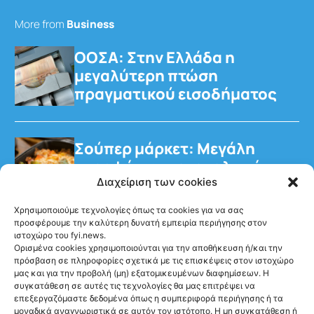
More from
Business
ΟΟΣΑ: Στην Ελλάδα η
μεγαλύτερη πτώση
πραγματικού εισοδήματος
Σούπερ μάρκετ: Μεγάλη
στροφή των καταναλωτών
στα έτοιμα γεύματα
Διαχείριση των cookies
Χρησιμοποιούμε τεχνολογίες όπως τα cookies για να σας
προσφέρουμε την καλύτερη δυνατή εμπειρία περιήγησης στον
ιστοχώρο του fyi.news.
Ορισμένα cookies χρησιμοποιούνται για την αποθήκευση ή/και την
πρόσβαση σε πληροφορίες σχετικά με τις επισκέψεις στον ιστοχώρο
μας και για την προβολή (μη) εξατομικευμένων διαφημίσεων. Η
Ακολούθησέ μας
συγκατάθεση σε αυτές τις τεχνολογίες θα μας επιτρέψει να
επεξεργαζόμαστε δεδομένα όπως η συμπεριφορά περιήγησης ή τα
μοναδικά αναγνωριστικά σε αυτόν τον ιστότοπο. Η μη συγκατάθεση ή