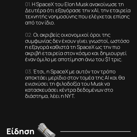
Η SpaceX του Elon Musk ανακοίνωσε τη
Δευτέρα ότι εξαγόρασε την xAI, την εταιρεία
τεχνητής νοημοσύνης που ελέγχεται επίσης
από τον ίδιο.
Οι ακριβείς οικονομικοί όροι της
συμφωνίας δεν έχουν γίνει γνωστοί, ωστόσο
η εξαγορά καθιστά τη SpaceX ως την πιο
ακριβή εταιρεία στον κόσμο και δημιουργεί
έναν όμιλο με αποτίμηση άνω του $1 τρις.
Έτσι, η SpaceX με αυτόν τον τρόπο
αποκτάει μερίδιο στον τομέα της AI και θα
ενισχύσει τη φιλοδοξία του Musk να
κατασκευάσει κέντρα δεδομένων στο
διάστημα, λέει η NYT.
Είδηση