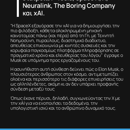
Neuralink, The Boring Company
και xAI.
“Η SpaceX εξαγόρασε την xAI για να δημιουργήσει την
πιο φιλόδοξη, κάθετα ολοκληρωμένη μηχανή
καινοτομίας πάνω (και πέρα) από τη Γη, με Τεχνητή
Νοημοσύνη, πυραύλους, διαστημικό διαδίκτυο,
απευθείας επικοινωνία με κινητές συσκευές και την
κορυφαία παγκοσμίως πλατφόρμα πληροφόρησης σε
πραγματικό χρόνο και ελευθερίας του λόγου” έγραψε ο
Musk σε υπόμνημα προς εργαζομένους του.
Η ασυνήθιστη αυτή σύνθεση δείχνει πώς ο Elon Musk, ο
πλουσιότερος άνθρωπος στον κόσμο, αντιμετωπίζει
ολοένα και περισσότερο τις διάφορες επιχειρήσεις του
ως αλληλένδετες, ακόμη κι αν δεν υπάρχει προφανής
σύνδεση μεταξύ τους
Όπως έκανε πέρυσι, δηλαδή, συγχωνεύοντας την X με
την xAI για να ενοποιήσει τα δεδομένα, την
υπολογιστική ισχύ και το ανθρώπινο δυναμικό τους.