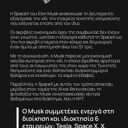
Η SpaceX του Elon Musk ανακοίνωσε τη Δευτέρα ότι
εξαγόρασε την xAI, την εταιρεία τεχνητής νοημοσύνης
που ελέγχεται επίσης από τον ίδιο.
Οι ακριβείς οικονομικοί όροι της συμφωνίας δεν έχουν
γίνει γνωστοί, ωστόσο η εξαγορά καθιστά τη SpaceX ως
την πιο ακριβή εταιρεία στον κόσμο και δημιουργεί
έναν όμιλο με αποτίμηση άνω του $1 τρις.
Με τη συγχώνευση, ο Musk παρείχε μια οικονομική
σανίδα σωτηρίας στην xAI, η οποία ιδρύθηκε αργότερα
από τους ανταγωνιστές της στον χώρο της Τεχνητής
Νοημοσύνης και έχει δαπανήσει δισεκατομμύρια
δολάρια για να καλύψει το χαμένο έδαφος.
Παράλληλα, η SpaceX με αυτόν τον τρόπο αποκτάει
μερίδιο στον τομέα της AI και θα ενισχύσει τη
φιλοδοξία του Musk να κατασκευάσει κέντρα
δεδομένων στο διάστημα, λέει η NYT.
Ο Musk συμμετέχει ενεργά στη
διοίκηση και ιδιοκτησία 6
εταιρειών: Tesla, Space X, X,