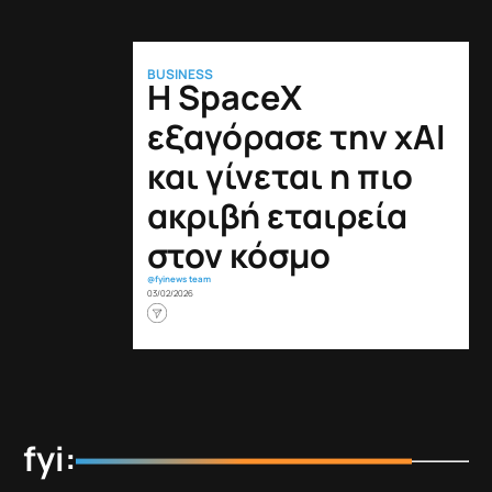
BUSINESS
Η SpaceX
εξαγόρασε την xAI
και γίνεται η πιο
ακριβή εταιρεία
στον κόσμο
@fyinews team
03/02/2026
fyi: