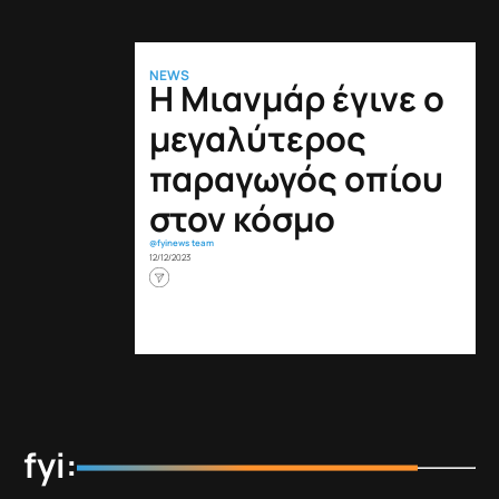
NEWS
Η Μιανμάρ έγινε ο
μεγαλύτερος
παραγωγός οπίου
στον κόσμο
@fyinews team
12/12/2023
fyi: