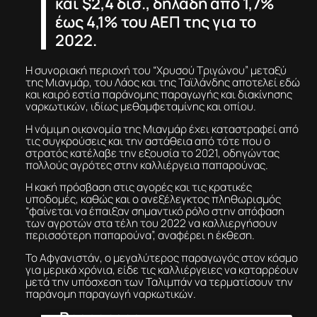
και $2,4 δισ., δηλαδή από 1,7%
έως 4,1% του ΑΕΠ της για το
2022.
Η συνοριακή περιοχή του “Χρυσού Τριγώνου” μεταξύ
της Μιανμάρ, του Λάος και της Ταϊλάνδης αποτελεί εδώ
και καιρό εστία παράνομης παραγωγής και διακίνησης
ναρκωτικών, ιδίως μεθαμφεταμίνης και οπίου.
Η νόμιμη οικονομία της Μιανμάρ έχει καταστραφεί από
τις συγκρούσεις και την αστάθεια από τότε που ο
στρατός κατέλαβε την εξουσία το 2021, οδηγώντας
πολλούς αγρότες στην καλλιέργεια παπαρούνας.
Η κακή πρόσβαση στις αγορές και τις κρατικές
υποδομές, καθώς και ο ανεξέλεγκτος πληθωρισμός
“φαίνεται να έπαιξαν σημαντικό ρόλο στην απόφαση
των αγροτών στα τέλη του 2022 να καλλιεργήσουν
περισσότερη παπαρούνα”, αναφέρει η έκθεση.
Το Αφγανιστάν, ο μεγαλύτερος παραγωγός στον κόσμο
για μερικά χρόνια, είδε τις καλλιέργειες να καταρρέουν
μετά την υπόσχεση των Ταλιμπάν να τερματίσουν την
παράνομη παραγωγή ναρκωτικών.