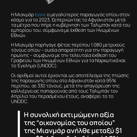
Η Μιανμάρ
έγινε
ο μεγαλύτερος παραγωγός οπίου στον
κόσμο για το 2023, ξεπερνώντας το Αφγανιστάν μετά
τα μέτρα που πήρε η κυβέρνηση των Ταλιμπάν κατά του
εμπορίου του, σύμφωνα με έκθεση των Ηνωμένων
Εθνών.
Η Μιανμάρ παρήγαγε φέτος περίπου 1.080 μετρικούς
τόνους οπίου – ουσία απαραίτητη για την παραγωγή
ηρωίνης – σύμφωνα με την τελευταία έκθεση του
Γραφείου των Ηνωμένων Εθνών για τα Ναρκωτικά και
το Έγκλημα (UNODC).
Οι αριθμοί αυτοί έρχονται ως αποτέλεσμα της πτώσης
της παραγωγής οπίου στο Αφγανιστάν κατά 95%
περίπου, σε 330 τόνους, μετά την απαγόρευση της
καλλιέργειας παπαρούνας από τους Ταλιμπάν τον
Απρίλιο του περασμένου έτους, αναφέρει το το
UNODC.
Η συνολική εκτιμώμενη αξία
της “οικονομίας του οποίου”
της Μιανμάρ ανήλθε μεταξύ $1