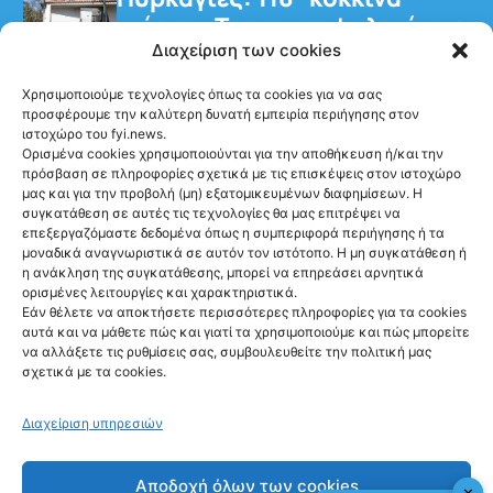
κτίρια – Τρεις προφυλακίσεις
για τη φωτιά στη Βοιωτία
Διαχείριση των cookies
Χρησιμοποιούμε τεχνολογίες όπως τα cookies για να σας
προσφέρουμε την καλύτερη δυνατή εμπειρία περιήγησης στον
ιστοχώρο του fyi.news.
Ορισμένα cookies χρησιμοποιούνται για την αποθήκευση ή/και την
πρόσβαση σε πληροφορίες σχετικά με τις επισκέψεις στον ιστοχώρο
μας και για την προβολή (μη) εξατομικευμένων διαφημίσεων. Η
Ακολούθησέ μας
συγκατάθεση σε αυτές τις τεχνολογίες θα μας επιτρέψει να
επεξεργαζόμαστε δεδομένα όπως η συμπεριφορά περιήγησης ή τα
μοναδικά αναγνωριστικά σε αυτόν τον ιστότοπο. Η μη συγκατάθεση ή
η ανάκληση της συγκατάθεσης, μπορεί να επηρεάσει αρνητικά
ορισμένες λειτουργίες και χαρακτηριστικά.
Εάν θέλετε να αποκτήσετε περισσότερες πληροφορίες για τα cookies
αυτά και να μάθετε πώς και γιατί τα χρησιμοποιούμε και πώς μπορείτε
Newsletter
να αλλάξετε τις ρυθμίσεις σας, συμβουλευθείτε την πολιτική μας
σχετικά με τα cookies.
Διαχείριση υπηρεσιών
Sign me up!
Αποδοχή όλων των cookies
✕