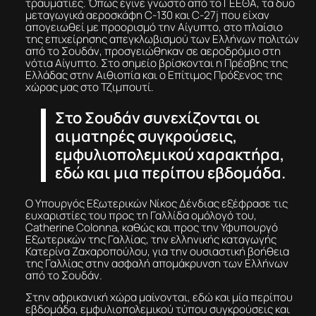
τραυματίες. Όπως έγινε γνωστό από το ΓΕΕΘΑ, τα δυο
μεταγωγικά αεροσκάφη C-130 και C-27j που είχαν
απογειωθεί με προορισμό την Αίγυπτο, στο πλαίσιο
της επιχείρησης απεγκλωβισμού των Ελλήνων πολιτών
από το Σουδάν, προσγειώθηκαν σε αεροδρόμιο στη
νότια Αίγυπτο. Στο σημείο βρίσκονται η Πρέσβης της
Ελλάδας στην Αιθιοπία και ο Επίτιμος Πρόξενος της
χώρας μας στο Τζιμπουτί.
Στο Σουδάν συνεχίζονται οι
αιματηρές συγκρούσεις,
εμφυλιοπολεμικού χαρακτήρα,
εδώ και μια περίπου εβδομάδα.
Ο Υπουργός Εξωτερικών Νίκος Δένδιας εξέφρασε τις
ευχαριστίες του προς τη Γαλλίδα ομόλογό του,
Catherine Colonna, καθώς και προς την Υφυπουργό
Εξωτερικών της Γαλλίας, την ελληνικής καταγωγής
Κατερίνα Ζαχαροπούλου, για την ουσιαστική βοήθεια
της Γαλλίας στην ασφαλή απομάκρυνση των Ελλήνων
από το Σουδάν.
Στην αφρικανική χώρα μαίνονται, εδώ και μία περίπου
εβδομάδα, εμφυλιοπολεμικού τύπου συγκρούσεις και