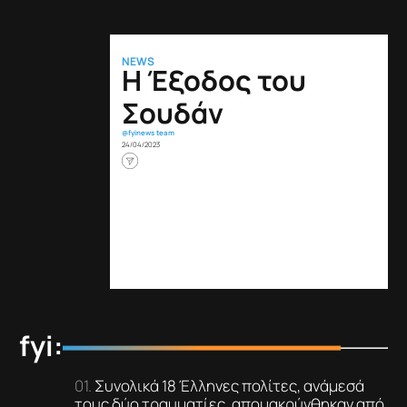
NEWS
Η Έξοδος του
Σουδάν
@fyinews team
24/04/2023
fyi:
Συνολικά 18 Έλληνες πολίτες, ανάμεσά
τους δύο τραυματίες, απομακρύνθηκαν από